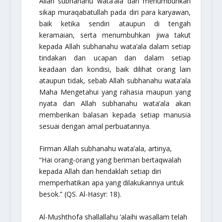
Allah
subhanahu wata’ala
dan menumbuhkan
sikap
muraqabatullah
pada diri para karyawan,
baik ketika sendiri ataupun di tengah
keramaian, serta menumbuhkan jiwa takut
kepada Allah
subhanahu wata’ala
dalam setiap
tindakan dan ucapan dan dalam setiap
keadaan dan kondisi, baik dilihat orang lain
ataupun tidak, sebab Allah
subhanahu wata’ala
Maha Mengetahui yang rahasia maupun yang
nyata dan Allah
subhanahu wata’ala
akan
memberikan balasan kepada setiap manusia
sesuai dengan amal perbuatannya.
Firman Allah
subhanahu wata’ala
, artinya,
“Hai orang-orang yang beriman bertaqwalah
kepada Allah dan hendaklah setiap diri
memperhatikan apa yang dilakukannya untuk
besok.”
(QS. Al-Hasyr: 18).
Al-Mushthofa
shallallahu ‘alaihi wasallam
telah