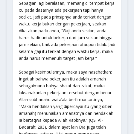
Sebagian lagi beralasan, memang di tempat kerja
itu pada dasarnya ada pekerjaan tapi hanya
sedikit. Jadi pada prinsipnya anda terikat dengan
waktu kerja bukan dengan pekerjaan, seakan
dikatakan pada anda, “Gaji anda sekian, anda
harus hadir untuk bekerja dari jam sekian hingga
jam sekian, baik ada pekerjaan ataupun tidak. Jadi
selama gaji itu terikat dengan waktu kerja, maka
anda harus memenuhi target jam kerja.”
Sebagai kesimpulannya, maka saya nasehatkan:
Ingatlah bahwa pekerjaan itu adalah amanah
sebagaimana halnya shalat dan zakat, maka
laksanakanlah pekerjaan tersebut dengan benar.
Allah
subhanahu wata’ala
berfirman,artinya,
”Maka hendaklah yang dipercayai itu (yang diberi
amanah) menunaikan amanatnya dan hendaklah
ia bertaqwa kepada Allah Rabbnya.”
(QS. Al-
Baqarah: 283), dalam ayat lain Dia juga telah
berfirman, artinya,
“Hai orang-orang yang