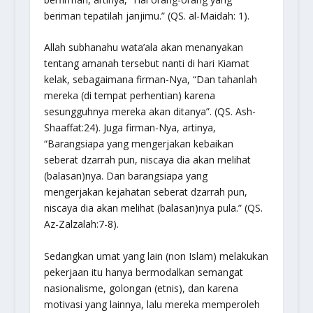
beriman tepatilah janjimu.”
(QS. al-Maidah: 1).
Allah
subhanahu wata’ala
akan menanyakan
tentang amanah tersebut nanti di hari Kiamat
kelak, sebagaimana firman-Nya,
“Dan tahanlah
mereka (di tempat perhentian) karena
sesungguhnya mereka akan ditanya”.
(QS. Ash-
Shaaffat:24). Juga firman-Nya, artinya,
“Barangsiapa yang mengerjakan kebaikan
seberat dzarrah pun, niscaya dia akan melihat
(balasan)nya. Dan barangsiapa yang
mengerjakan kejahatan seberat dzarrah pun,
niscaya dia akan melihat (balasan)nya pula.”
(QS.
Az-Zalzalah:7-8).
Sedangkan umat yang lain (non Islam) melakukan
pekerjaan itu hanya bermodalkan semangat
nasionalisme, golongan (etnis), dan karena
motivasi yang lainnya, lalu mereka memperoleh