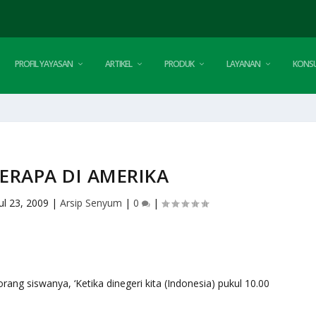
PROFIL YAYASAN
ARTIKEL
PRODUK
LAYANAN
KONSU
ERAPA DI AMERIKA
Jul 23, 2009
|
Arsip Senyum
|
0
|
ang siswanya, ‘Ketika dinegeri kita (Indonesia) pukul 10.00