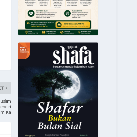
XT
uslim
ndiri
am Ka