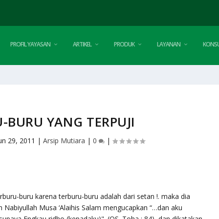
PROFIL YAYASAN
ARTIKEL
PRODUK
LAYANAN
KONSU
-BURU YANG TERPUJI
un 29, 2011
|
Arsip Mutiara
|
0
|
rburu-buru karena terburu-buru adalah dari setan !. maka dia
ah Nabiyullah Musa ‘Alaihis Salam mengucapkan “…dan aku
upaya Engkau ridho (kepadaku)". (QS. Toha : 84), dan dikatakan