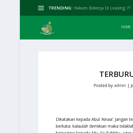
TRENDING:
Hukum Bekerja Di Leasing..??
HOME
TERBURU
Posted by
admin
|
J
Dikatakan kepada Abul ‘Ainaa’: Jangan te
berkata: kalaulah demikian maka tidakl
bersegera kepada-Mu. Ya Rabbku, agar s