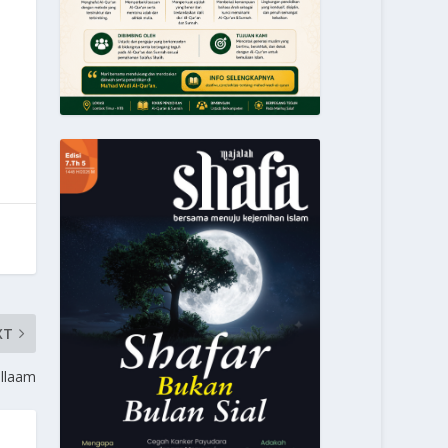
XT
allaam