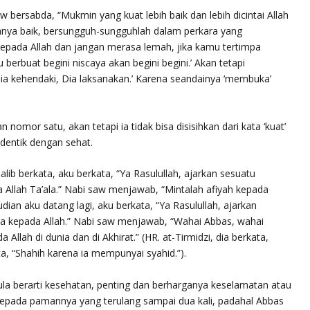
saw bersabda,
“Mukmin yang kuat lebih baik dan lebih dicintai Allah
nya baik, bersungguh-sungguhlah dalam perkara yang
epada Allah dan jangan merasa lemah, jika kamu tertimpa
berbuat begini niscaya akan begini begini.’ Akan tetapi
Dia kehendaki, Dia laksanakan.’ Karena seandainya ‘membuka’
n nomor satu, akan tetapi ia tidak bisa disisihkan dari kata ‘kuat’
identik dengan sehat.
lib berkata, aku berkata, “Ya Rasulullah, ajarkan sesuatu
 Allah Ta’ala.” Nabi saw menjawab,
“Mintalah afiyah kepada
ian aku datang lagi, aku berkata, “Ya Rasulullah, ajarkan
a kepada Allah.” Nabi saw menjawab,
“Wahai Abbas, wahai
 Allah di dunia dan di Akhirat.”
(HR. at-Tirmidzi, dia berkata,
ta, “Shahih karena ia mempunyai syahid.”).
ula berarti kesehatan, penting dan berharganya keselamatan atau
 kepada pamannya yang terulang sampai dua kali, padahal Abbas