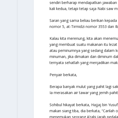
sendiri berharap mendapatkan jawaban b
kali kedua, tetapi tetap saja Nabi saw
Saran yang sama beliau berikan kepada
nomor 5, at-Tirmidzi nomor 3553 dan 
Kalau kita merenung, kita akan menemuk
yang membuat suatu makanan itu lezat
atau peminumnya yang sedang dalam ko
minuman, jika dimakan dan diminum dala
ternyata sehatlah yang menjadikan mak
Penyair berkata,
Berapa banyak mulut yang pahit lagi sak
Ia merasakan air tawar yang jernih pahit
Sohibul hikayat berkata, Hajjaj bin Yus
makan siang tiba, dia berkata, “Carila
menemukan seorang A’rabi (arab pedalam