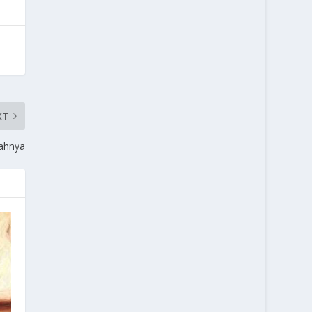
XT
yahnya