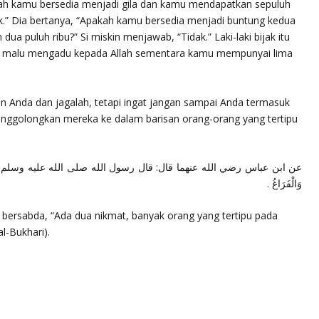
kah kamu bersedia menjadi gila dan kamu mendapatkan sepuluh
ak.” Dia bertanya, “Apakah kamu bersedia menjadi buntung kedua
a puluh ribu?” Si miskin menjawab, “Tidak.” Laki-laki bijak itu
k malu mengadu kepada Allah sementara kamu mempunyai lima
an Anda dan jagalah, tetapi ingat jangan sampai Anda termasuk
nggolongkan mereka ke dalam barisan orang-orang yang tertipu
عن ابن عباس رضي الله عنهما قال: قال رسول الله صلى الله عليه وسلم : نِعْمَتَانِ مَغْب
وَالْفَرَاغُ .
w bersabda,
“Ada dua nikmat, banyak orang yang tertipu pada
al-Bukhari).