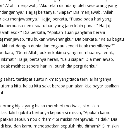
abi.” A’rabi menjawab, “Aku telah diundang oleh seseorang yang
dangannya.” Hajjaj bertanya, “Siapa?” Dia menjawab, “Allah
ku menjawabnya.” Hajjaj berkata, “Puasa pada hari yang
u berpuasa demi suatu hari yang jauh lebih panas.” Hajjaj
asalah esok.” Dia berkata, “Apakah Tuan panglima berani
j menjawab, “Itu bukan wewenangku.” Dia berkata, “Kalau begitu
hirat dengan dunia dan engkau sendiri tidak memilikinya?”
a berkata, “Demi Allah, bukan kokimu yang membuatnya enak,
kmat.” Hajjaj bertanya heran, “Lalu siapa?” Dia menjawab,
tidak melihat seperti hari ini, suruh dia pergi dariku.”
g sehat, terdapat suatu nikmat yang tiada ternilai harganya.
utama kita, kalau kita sakit berapa pun akan kita bayar asalkan
at.
seorang bijak yang biasa memberi motivasi, si miskin
ki-laki bijak itu bertanya kepada si miskin, “Apakah kamu
tkan sepuluh ribu dirham?” Si miskin menjawab, “Tidak.” Dia
di bisu dan kamu mendapatkan sepuluh ribu dirham?” Si miskin