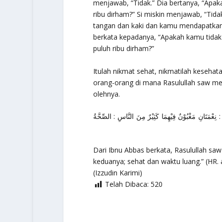
menjawab, “Tidak.” Dia bertanya, “Apa
ribu dirham?” Si miskin menjawab, “Tid
tangan dan kaki dan kamu mendapatkan du
berkata kepadanya, “Apakah kamu tida
puluh ribu dirham?”
Itulah nikmat sehat, nikmatilah kesehat
orang-orang di mana Rasulullah saw me
olehnya.
ُوْنٌ فِيْهِمَا كَثِيْرٌ مِنَ النَّاسِ : الصِّحَّةُ
Dari Ibnu Abbas berkata, Rasulullah sa
keduanya; sehat dan waktu luang.”
(HR. 
(Izzudin Karimi)
Telah Dibaca:
520