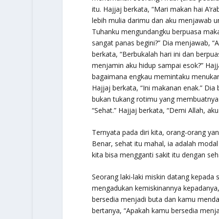
itu. Hajjaj berkata, “Mari makan hai A’r
lebih mulia darimu dan aku menjawab un
Tuhanku mengundangku berpuasa maka a
sangat panas begini?” Dia menjawab, “Ak
berkata, “Berbukalah hari ini dan berpu
menjamin aku hidup sampai esok?” Hajja
bagaimana engkau memintaku menukar Ak
Hajjaj berkata, “Ini makanan enak.” Di
bukan tukang rotimu yang membuatnya ni
“Sehat.” Hajjaj berkata, “Demi Allah, aku 
Ternyata pada diri kita, orang-orang yan
Benar, sehat itu mahal, ia adalah modal 
kita bisa mengganti sakit itu dengan seh
Seorang laki-laki miskin datang kepada 
mengadukan kemiskinannya kepadanya, la
bersedia menjadi buta dan kamu mendapa
bertanya, “Apakah kamu bersedia menja