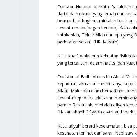
Dari Abu Hurairah berkata, Rasulullah 
daripada mukmin yang lemah dan kedua
bermanfaat bagimu, mintalah bantuan k
sesuatu maka jangan berkata, ‘Kalau aku 
katakanlah, ‘Takdir Allah dan apa yang 
perbuatan setan.”
(HR. Muslim).
Kata ‘kuat’, walaupun kekuatan fisik buka
yang tercantum dalam hadits, dan kuat 
Dari Abu al-Fadhl Abbas bin Abdul Muttha
kepadaku, aku akan memintanya kepada
Allah.”
Maka aku diam berhari-hari, kemud
sesuatu kepadaku, aku akan memintany
paman Rasulullah, mintalah afiyah kepada
“Hasan shahih.” Syaikh al-Arnauth berka
Kata
‘afiyah’
berarti keselamatan, bisa p
kesehatan terlihat dari saran Nabi saw