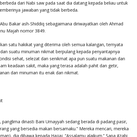
erbeda dari Nabi saw pada saat dia datang kepada beliau untuk
 memberinya jawaban yang tidak berbeda.
 Abu Bakar ash-Shiddiq sebagaimana diriwayatkan oleh Ahmad
Ibnu Majah nomor 3849.
an satu hakikat yang diterima oleh semua kalangan, ternyata
 dan suatu minuman nikmat berpulang kepada penyantapnya
ndisi sehat, selezat dan senikmat apa pun suatu makanan dan
m keadaan sakit, maka yang terasa adalah pahit dan getir,
anan dan minuman itu enak dan nikmat.
it
uf, panglima dinasti Bani Umayyah sedang berada di padang pasir,
h orang yang bersedia makan bersamaku.” Mereka mencari, mereka
an), dia dibawa kepada Hajjaj. “Assalamu alaikum.” Sapa A’rabi