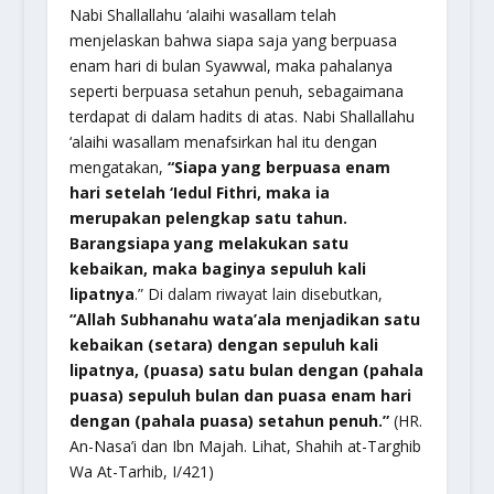
Nabi Shallallahu ‘alaihi wasallam telah
menjelaskan bahwa siapa saja yang berpuasa
enam hari di bulan Syawwal, maka pahalanya
seperti berpuasa setahun penuh, sebagaimana
terdapat di dalam hadits di atas. Nabi Shallallahu
‘alaihi wasallam menafsirkan hal itu dengan
mengatakan,
“Siapa yang berpuasa enam
hari setelah ‘Iedul Fithri, maka ia
merupakan pelengkap satu tahun.
Barangsiapa yang melakukan satu
kebaikan, maka baginya sepuluh kali
lipatnya
.” Di dalam riwayat lain disebutkan,
“Allah Subhanahu wata’ala menjadikan satu
kebaikan (setara) dengan sepuluh kali
lipatnya, (puasa) satu bulan dengan (pahala
puasa) sepuluh bulan dan puasa enam hari
dengan (pahala puasa) setahun penuh.”
(HR.
An-Nasa’i dan Ibn Majah. Lihat, Shahih at-Targhib
Wa At-Tarhib, I/421)