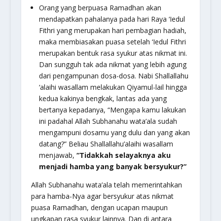
Orang yang berpuasa Ramadhan akan
mendapatkan pahalanya pada hari Raya ‘Iedul
Fithri yang merupakan hari pembagian hadiah,
maka membiasakan puasa setelah ‘Iedul Fithri
merupakan bentuk rasa syukur atas nikmat ini.
Dan sungguh tak ada nikmat yang lebih agung
dari pengampunan dosa-dosa. Nabi Shallallahu
‘alaihi wasallam melakukan
Qiyamul-lail
hingga
kedua kakinya bengkak, lantas ada yang
bertanya kepadanya, “Mengapa kamu lakukan
ini padahal Allah Subhanahu wata’ala sudah
mengampuni dosamu yang dulu dan yang akan
datang?” Beliau Shallallahu’alaihi wasallam
menjawab,
“Tidakkah selayaknya aku
menjadi hamba yang banyak bersyukur?”
Allah Subhanahu wata’ala telah memerintahkan
para hamba-Nya agar bersyukur atas nikmat
puasa Ramadhan, dengan ucapan maupun
ungkapan rasa syukur lainnya. Dan di antara