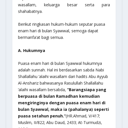
wasallam, keluarga besar serta para
shahabatnya.
Berikut ringkasan hukum-hukum seputar puasa
enam hari di bulan Syawwal, semoga dapat
bermanfa’at bagi semua.
A. Hukumnya
Puasa enam hari di bulan Syawwal hukumnya
adalah sunnah. Hal ini berdasarkan sabda Nabi
Shallallahu ‘alaihi wasallam dari hadits Abu Ayyub
Al-Anshariz bahwasanya Rasulullah Shallallahu
‘alaihi wasallam bersabda,
“Barangsiapa yang
berpuasa di bulan Ramadhan kemudian
mengiringinya dengan puasa enam hari di
bulan Syawwal, maka ia (pahalanya) seperti
puasa setahun penuh.”
(HR.Ahmad, V/417;
Muslim, II/822; Abu Daud, 2433; At-Turmudzi,