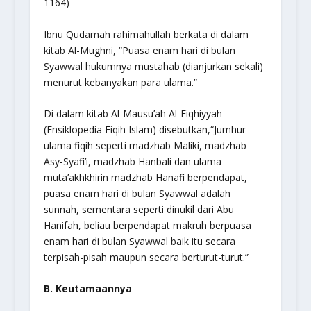
1164)
Ibnu Qudamah rahimahullah berkata di dalam
kitab Al-Mughni,
“Puasa enam hari di bulan
Syawwal hukumnya mustahab (dianjurkan sekali)
menurut kebanyakan para ulama.”
Di dalam kitab
Al-Mausu’ah Al-Fiqhiyyah
(Ensiklopedia Fiqih Islam) disebutkan,
“Jumhur
ulama fiqih seperti madzhab Maliki, madzhab
Asy-Syafi’i, madzhab Hanbali dan ulama
muta’akhkhirin madzhab Hanafi berpendapat,
puasa enam hari di bulan Syawwal adalah
sunnah, sementara seperti dinukil dari Abu
Hanifah, beliau berpendapat makruh berpuasa
enam hari di bulan Syawwal baik itu secara
terpisah-pisah maupun secara berturut-turut.”
B. Keutamaannya