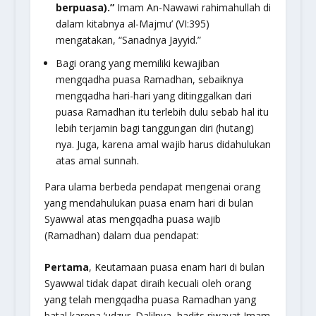
berpuasa).”
Imam An-Nawawi rahimahullah di
dalam kitabnya al-Majmu’ (VI:395)
mengatakan,
“Sanadnya Jayyid.”
Bagi orang yang memiliki kewajiban
mengqadha puasa Ramadhan, sebaiknya
mengqadha hari-hari yang ditinggalkan dari
puasa Ramadhan itu terlebih dulu sebab hal itu
lebih terjamin bagi tanggungan diri (hutang)
nya. Juga, karena amal wajib harus didahulukan
atas amal sunnah.
Para ulama berbeda pendapat mengenai orang
yang mendahulukan puasa enam hari di bulan
Syawwal atas mengqadha puasa wajib
(Ramadhan) dalam dua pendapat:
Pertama
,
Keutamaan puasa enam hari di bulan
Syawwal tidak dapat diraih kecuali oleh orang
yang telah mengqadha puasa Ramadhan yang
batal karena ‘udzur
. Dalilnya, hadits riwayat Imam