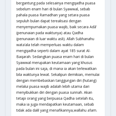
bergantung pada selesainya mengqadha puasa
sebelum enam hari di bulan Syawwal, sebab
pahala puasa Ramadhan yang setara puasa
sepuluh bulan dapat terealisasi dengan
menyempurnakan puasa wajib, baik secara Adâ’
(penunaian pada waktunya) atau Qadha
(penunaian di luar waktu asli). Allah Subhanahu
wata’ala telah memperluas waktu dalam
mengqadha seperti dalam ayat 185 surat Al-
Baqarah. Sedangkan puasa enam hari di bulan
Syawwal merupakan keutamaan yang khusus
pada bulan ini saja, di mana ia akan terlewatkan
bila waktunya lewat. Sekalipun demikian, memulai
dengan membebaskan tanggungan diri (hutang)
melalui puasa wajib adalah lebih utama dari
menyibukkan diri dengan puasa sunnah. Akan
tetapi orang yang berpuasa Qadha setelah itu,
maka ia juga mendapatkan keutamaan, sebab
tidak ada dalil yang menafikannya,
wallahu a’lam.