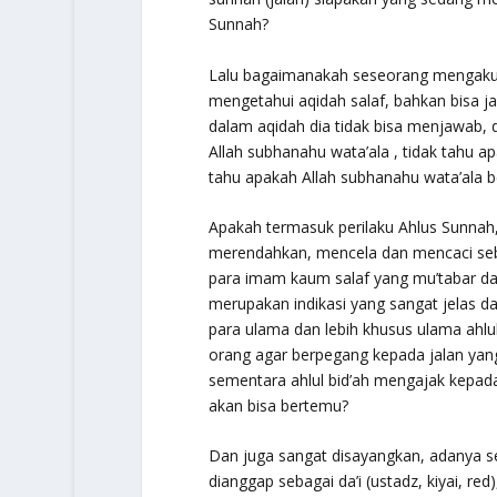
Sunnah?
Lalu bagaimanakah seseorang mengaku 
mengetahui aqidah salaf, bahkan bisa j
dalam aqidah dia tidak bisa menjawab,
Allah subhanahu wata’ala , tidak tahu a
tahu apakah Allah subhanahu wata’ala be
Apakah termasuk perilaku Ahlus Sunnah
merendahkan, mencela dan mencaci sebagi
para imam kaum salaf yang mu’tabar dan
merupakan indikasi yang sangat jelas da
para ulama dan lebih khusus ulama ahlul
orang agar berpegang kepada jalan yang
sementara ahlul bid’ah mengajak kepada
akan bisa bertemu?
Dan juga sangat disayangkan, adanya se
dianggap sebagai da’i (ustadz, kiyai, re