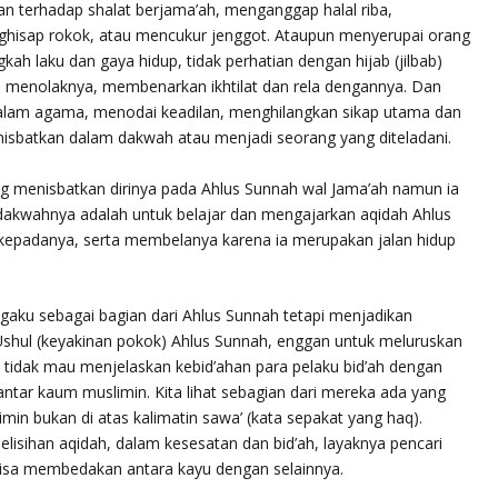
tian terhadap shalat berjama’ah, menganggap halal riba,
ghisap rokok, atau mencukur jenggot. Ataupun menyerupai orang
kah laku dan gaya hidup, tidak perhatian dengan hijab (jilbab)
n menolaknya, membenarkan ikhtilat dan rela dengannya. Dan
dalam agama, menodai keadilan, menghilangkan sikap utama dan
inisbatkan dalam dakwah atau menjadi seorang yang diteladani.
g menisbatkan dirinya pada
Ahlus Sunnah wal Jama’ah
namun ia
 dakwahnya adalah untuk belajar dan mengajarkan aqidah Ahlus
kepadanya, serta membelanya karena ia merupakan jalan hidup
ku sebagai bagian dari Ahlus Sunnah tetapi menjadikan
Ushul
(keyakinan pokok) Ahlus Sunnah, enggan untuk meluruskan
idak mau menjelaskan kebid’ahan para pelaku bid’ah dengan
ntar kaum muslimin. Kita lihat sebagian dari mereka ada yang
min bukan di atas
kalimatin sawa’
(kata sepakat yang haq).
sihan aqidah, dalam kesesatan dan bid’ah, layaknya pencari
 bisa membedakan antara kayu dengan selainnya.