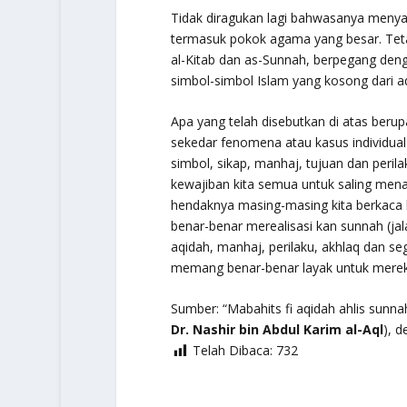
Tidak diragukan lagi bahwasanya menya
termasuk pokok agama yang besar. Teta
al-Kitab dan as-Sunnah, berpegang deng
simbol-simbol Islam yang kosong dari a
Apa yang telah disebutkan di atas berupa
sekedar fenomena atau kasus individu
simbol, sikap, manhaj, tujuan dan peri
kewajiban kita semua untuk saling men
hendaknya masing-masing kita berkaca k
benar-benar merealisasi kan sunnah (jal
aqidah, manhaj, perilaku, akhlaq dan s
memang benar-benar layak untuk mere
Sumber:
“Mabahits fi aqidah ahlis sunna
Dr. Nashir bin Abdul Karim al-Aql
), 
Telah Dibaca:
732