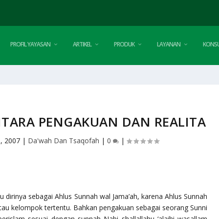
PROFIL YAYASAN
ARTIKEL
PRODUK
LAYANAN
KONSU
NTARA PENGAKUAN DAN REALITA
, 2007
|
Da'wah Dan Tsaqofah
|
0
|
u dirinya sebagai
Ahlus Sunnah wal Jama’ah
, karena
Ahlus Sunnah
u kelompok tertentu. Bahkan pengakuan sebagai seorang Sunni
erislam sesuai dengan sunnah Nabi shallallahu ‘alaihi wasallam