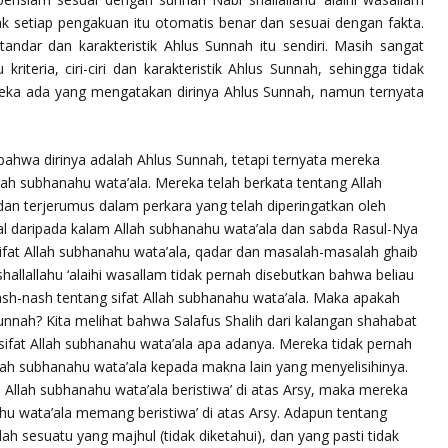
ak setiap pengakuan itu otomatis benar dan sesuai dengan fakta.
andar dan karakteristik
Ahlus Sunnah
itu sendiri. Masih sangat
iteria, ciri-ciri dan karakteristik
Ahlus Sunnah
, sehingga tidak
eka ada yang mengatakan dirinya
Ahlus Sunnah
, namun ternyata
bahwa dirinya adalah
Ahlus Sunnah
, tetapi ternyata mereka
lah subhanahu wata’ala. Mereka telah berkata tentang Allah
an terjerumus dalam perkara yang telah diperingatkan oleh
l daripada kalam Allah subhanahu wata’ala dan sabda Rasul-Nya
t-sifat Allah subhanahu wata’ala, qadar dan masalah-masalah ghaib
allallahu ‘alaihi wasallam tidak pernah disebutkan bahwa beliau
sh-nash tentang sifat Allah subhanahu wata’ala. Maka apakah
nah? Kita melihat bahwa Salafus Shalih dari kalangan shahabat
sifat Allah subhanahu wata’ala apa adanya. Mereka tidak pernah
ah subhanahu wata’ala kepada makna lain yang menyelisihinya.
 Allah subhanahu wata’ala
beristiwa’
di atas Arsy, maka mereka
ahu wata’ala memang
beristiwa’
di atas Arsy. Adapun tentang
lah sesuatu yang
majhul
(tidak diketahui), dan yang pasti tidak