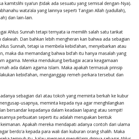
sa kamitslihi syai’un
(tidak ada sesuatu yang semisal dengan-Nya).
ubhanahu wata’ala yang lainnya seperti Tangan Allah (
yadullah
),
lah
) dan lain-lain.
i Ahlus Sunnah tetapi ternyata ia memilih salah satu
tarikat
am dakwah. Dan bahkan lebih mengheran kan bahwa ada sebagian
da Ahlus Sunnah, tetapi ia membela kebid’ahan, menyebarkan atau
kian, maka dia memandang bahwa bid’ah itu hanya masalah yang
alam agama. Mereka mendukung berbagai acara keagamaan
pernah ada dalam agama Islam. Maka apakah termasuk prinsip
 melakukan kebid’ahan, menganggap remeh perkara tersebut dan
ah adanya sebagian da’i atau tokoh yang meminta berkah ke kubur
, mengusap-usapnya, meminta kepada nya agar menghilangkan
an bersandar kepadanya dalam keadaan lapang atau sempit!
sannya perbuatan seperti itu adalah merupakan bentuk
keimanan. Apakah mereka mendapati adanya contoh dari ulama
agar berdo’a kepada para wali dan kuburan orang shalih. Maka
ereka tempuh itu, kalau memang mengklaim dirinya sebagai Ahlus