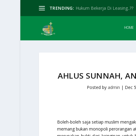
TRENDING:
Hukum Bekerja Di Leasing..??
HOME
AHLUS SUNNAH, A
Posted by
admin
|
Dec 5
Boleh-boleh saja setiap muslim mengak
memang bukan monopoli perorangan ata
merupakan bukti dari keinginan untuk b