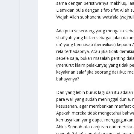
sama dengan beristiwa’nya makhluq,
lai
Demikian pula dengan sifat-sifat Allah s
Wajah Allah subhanahu wata’ala (
wajhul
Ada pula seseorang yang mengaku sebaga
shufiyah
yang bid’ah sebagai jalan dal
da’i yang berintisab (beraviliasi) kepa
rela terhadapnya. Atau jika tidak demi
sepele saja, bukan masalah penting d
(menurut klaim pelakunya) yang tidak 
keyakinan salaf jika seorang da’i ikut
bahayanya?
Dan yang lebih buruk lagi dari itu adal
para wali yang sudah meninggal dunia
kesusahan, agar memberikan manfaat d
Apakah mereka tidak mengetahui bahwa
kemusyrikan yang dapat menggugurkan 
Ahlus Sunnah atau anjuran dari mereka 
sunnah (jalan) siapakah yang sedang m