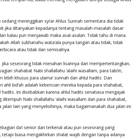
sedang meninggikan syi’ar
Ahlus Sunnah
sementara dia tidak
adi jika ditanyakan kepadanya tentang masalah-masalah dasar
 dan kalau pun menjawab maka asal-asalan. Tidak tahu di mana
pakah Allah subhanahu wata’ala punya tangan atau tidak, tidak
rbicara atau tidak dan semisalnya.
, jika seseorang tidak menahan lisannya dari mempertentangkan,
an shahabat Nabi shallallahu ‘alaihi wasallam, para tabi’in,
 lebih khusus para ulama’ sunnah dan ahlul hadits. Dan
ri ahli bid’ah adalah kebencian mereka kepada para shahabat,
 hadits. Ini disebabkan karena ahlul hadits senatiasa mengajak
 ditempuh Nabi shallallahu ‘alaihi wasallam dan para shahabat,
 jalan lain yang menyelisihinya, maka bagaimanakah dua jalan ini
bagian da’i senior dan terkenal atau pun seseorang yang
d), tetapi biasa mengakhirkan shalat wajib dengan tanpa adanya