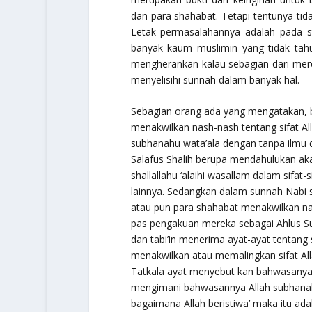
dan para shahabat. Tetapi tentunya tid
Letak permasalahannya adalah pada st
banyak kaum muslimin yang tidak tahu kr
mengherankan kalau sebagian dari mer
menyelisihi sunnah dalam banyak hal.
Sebagian orang ada yang mengatakan, 
menakwilkan nash-nash tentang sifat Al
subhanahu wata’ala dengan tanpa ilmu d
Salafus Shalih berupa mendahulukan aka
shallallahu ‘alaihi wasallam dalam sifa
lainnya. Sedangkan dalam sunnah Nabi sh
atau pun para shahabat menakwilkan na
pas pengakuan mereka sebagai Ahlus Sun
dan tabi’in menerima ayat-ayat tentang 
menakwilkan atau memalingkan sifat All
Tatkala ayat menyebut kan bahwasanya
mengimani bahwasannya Allah subhan
bagaimana Allah
beristiwa’
maka itu ada