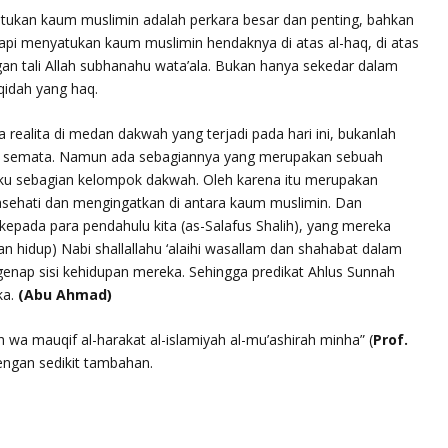
tukan kaum muslimin adalah perkara besar dan penting, bahkan
pi menyatukan kaum muslimin hendaknya di atas al-haq, di atas
an tali Allah subhanahu wata’ala. Bukan hanya sekedar dalam
qidah yang haq.
 realita di medan dakwah yang terjadi pada hari ini, bukanlah
al semata. Namun ada sebagiannya yang merupakan sebuah
laku sebagian kelompok dakwah. Oleh karena itu merupakan
asehati dan mengingatkan di antara kaum muslimin. Dan
epada para pendahulu kita (as-Salafus Shalih), yang mereka
an hidup) Nabi shallallahu ‘alaihi wasallam dan shahabat dalam
egenap sisi kehidupan mereka. Sehingga predikat Ahlus Sunnah
ka.
(Abu Ahmad)
h wa mauqif al-harakat al-islamiyah al-mu’ashirah minha”
(
Prof.
dengan sedikit tambahan.