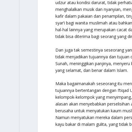
udzur atau kondisi darurat, tidak perha
menghalalkan musik dan nyanyian, men
kafir dalam pakaian dan penampilan, ting
syar’i bagi wanita muslimah atau bahka
hal-hal lainnya yang merupakan cacat 
tidak bisa diterima bagi seorang yang d
Dan juga tak semestinya seseorang yan
tidak menjadikan tujuannya dan tujuan
Sunah, meninggikan panjinya, menyeru 
yang selamat, dan benar dalam Islam.
Maka bagaimanakah seseorang itu menga
tujuannya bertentangan dengan
I’tiqad 
kelompok-kelompok yang menyimpang, t
alasan akan menyebabkan perselisihan a
berusaha untuk menyatukan kaum musli
Namun menyatukan mereka dalam perseli
kayu bakar di malam gulita, yang tidak