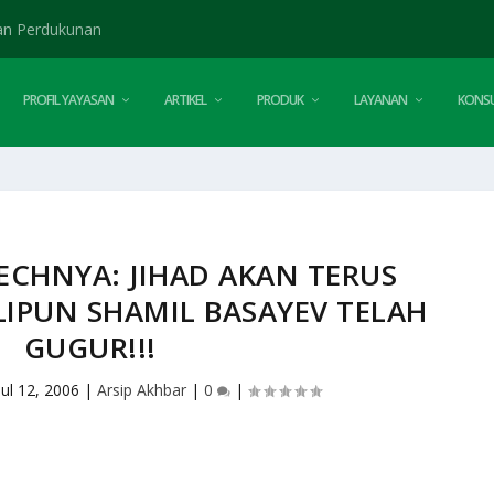
an Perdukunan
PROFIL YAYASAN
ARTIKEL
PRODUK
LAYANAN
KONSU
ECHNYA: JIHAD AKAN TERUS
LIPUN SHAMIL BASAYEV TELAH
GUGUR!!!
Jul 12, 2006
|
Arsip Akhbar
|
0
|