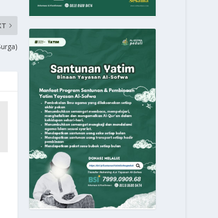
XT
Surga)