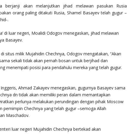
ya berjanji akan melanjutkan jihad melawan pasukan Rusia
kan orang paling ditakuti Rusia, Shamel Basayev telah gugur –
id-.
ya’ di luar negeri, Moalidi Odogov menegaskan, jihad melawan
nya Basayev.
 di situs milik Mujahidin Chechnya, Odogov mengatakan, “Akan
ama sekali tidak akan pernah bosan untuk berjihad dan
ng menempati posisi para pendahulu mereka yang telah gugur.
k Inggeris, Ahmad Zakayev menegaskan, gugurnya Basayev sama
hechnya dn tidak akan memiliki peran dalam memantapkan
enyiratkan perlunya melakukan perundingan dengan pihak Moscow
an pemimpin Chechnya yang telah gugur –semoga Allah
lan Maschadov.
nteri luar negeri Mujahidin Chechnya bertekad akan