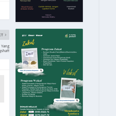
XT
i Yang
sha!!!