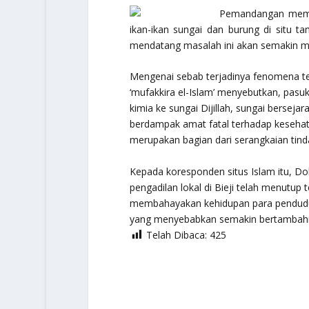
Pemandangan memilu
ikan-ikan sungai dan burung di situ ta
mendatang masalah ini akan semakin m
Mengenai sebab terjadinya fenomena te
‘mufakkira el-Islam’ menyebutkan, pa
kimia ke sungai Dijillah, sungai berseja
berdampak amat fatal terhadap kesehat
merupakan bagian dari serangkaian tinda
Kepada koresponden situs Islam itu, D
pengadilan lokal di Bieji telah menutup 
membahayakan kehidupan para penduduk.
yang menyebabkan semakin bertambahny
Telah Dibaca:
425