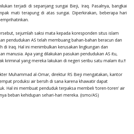
kan terjadi di sepanjang sungai Bieji, Iraq. Pasalnya, bangkai
mpak mati terapung di atas sungai. Diperkirakan, beberapa hari
emprihatinkan.
rsebut, sejumlah saksi mata kepada koresponden situs islam
sukan pendudukan AS telah membuang bahan-bahan beracun dan
rah di Iraq. Hal ini menimbulkan kerusakan lingkungan dan
an manusia. Apa yang dilakukan pasukan pendudukan AS itu,
k kriminal yang mereka lakukan di negeri seribu satu malam itu.!!
okter Muhammad al-Omar, direktur RS Bieji mengatakan, kantor
tempat produksi air bersih di sana karena khawatir dapat
 Hal ini membuat penduduk terpaksa membeli ‘toren-toren’ air
a beban kehidupan sehari-hari mereka. (ismo/AS)