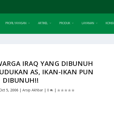
PROFIL YAYASAN
ARTIKEL
PRODUK
LAYANAN
KONSU
WARGA IRAQ YANG DIBUNUH
UDUKAN AS, IKAN-IKAN PUN
DIBUNUH!!
Oct 5, 2006
|
Arsip Akhbar
|
0
|