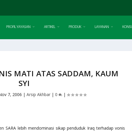
PROFIL YAYASAN
ARTIKEL
PRODUK
LAYANAN
KONSU
NIS MATI ATAS SADDAM, KAUM
SYI
Nov 7, 2006
|
Arsip Akhbar
|
0
|
n SARA lebih mendominasi sikap penduduk Iraq terhadap vonis