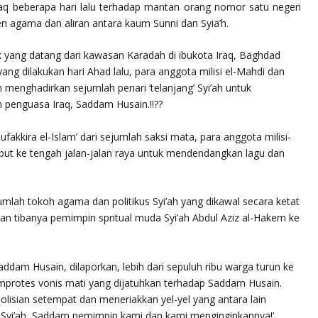
raq beberapa hari lalu terhadap mantan orang nomor satu negeri
n agama dan aliran antara kaum Sunni dan Syia’h.
 yang datang dari kawasan Karadah di ibukota Iraq, Baghdad
g dilakukan hari Ahad lalu, para anggota milisi el-Mahdi dan
ah menghadirkan sejumlah penari ‘telanjang’ Syi’ah untuk
 penguasa Iraq, Saddam Husain.!!??
ufakkira el-Islam’ dari sejumlah saksi mata, para anggota milisi-
rsebut ke tengah jalan-jalan raya untuk mendendangkan lagu dan
umlah tokoh agama dan politikus Syi’ah yang dikawal secara ketat
n tibanya pemimpin spritual muda Syi’ah Abdul Aziz al-Hakem ke
 Saddam Husain, dilaporkan, lebih dari sepuluh ribu warga turun ke
protes vonis mati yang dijatuhkan terhadap Saddam Husain.
isian setempat dan meneriakkan yel-yel yang antara lain
n Syi’ah, Saddam pemimpin kami dan kami menginginkannya!’