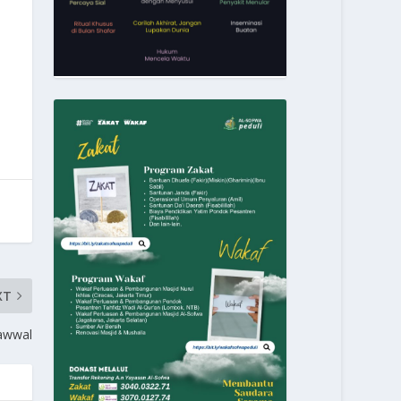
XT
yawwal