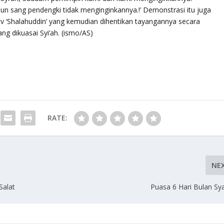
un sang pendengki tidak menginginkannya.!’ Demonstrasi itu juga
tv ‘Shalahuddin’ yang kemudian dihentikan tayangannya secara
g dikuasai Syi’ah. (ismo/AS)
RATE:
NE
Salat
Puasa 6 Hari Bulan S