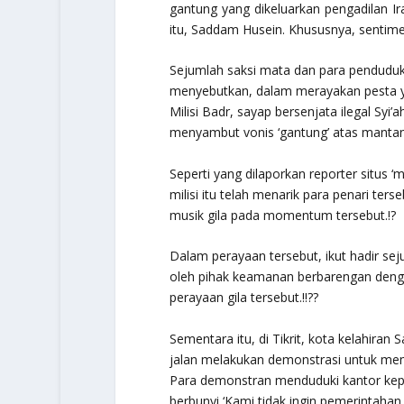
gantung yang dikeluarkan pengadilan I
itu, Saddam Husein. Khususnya, sentime
Sejumlah saksi mata dan para penduduk
menyebutkan, dalam merayakan pesta yan
Milisi Badr, sayap bersenjata ilegal Syi’
menyambut vonis ‘gantung’ atas mantan
Seperti yang dilaporkan reporter situs ‘m
milisi itu telah menarik para penari te
musik gila pada momentum tersebut.!?
Dalam perayaan tersebut, ikut hadir sej
oleh pihak keamanan berbarengan denga
perayaan gila tersebut.!!??
Sementara itu, di Tikrit, kota kelahiran
jalan melakukan demonstrasi untuk mem
Para demonstran menduduki kantor kepol
berbunyi ‘Kami tidak ingin pemerintaha