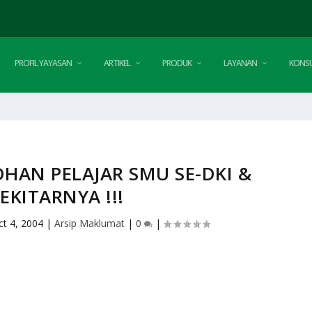
PROFIL YAYASAN
ARTIKEL
PRODUK
LAYANAN
KONSU
HAN PELAJAR SMU SE-DKI &
EKITARNYA !!!
ct 4, 2004
|
Arsip Maklumat
|
0
|