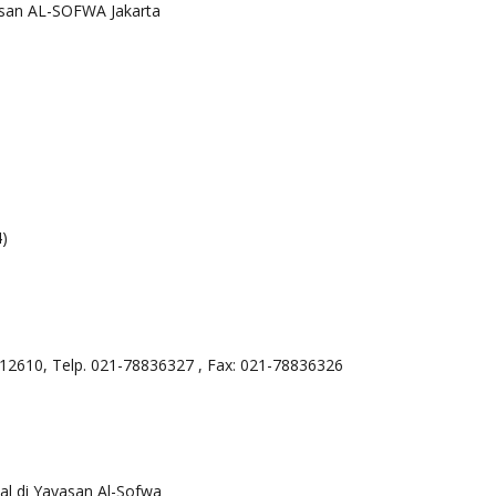
san AL-SOFWA Jakarta
4)
l 12610, Telp. 021-78836327 , Fax: 021-78836326
al di Yayasan Al-Sofwa