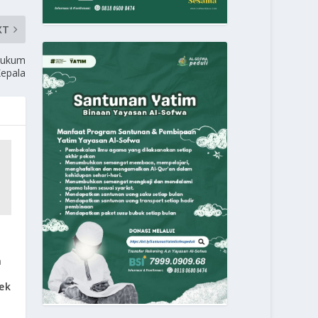
XT
Hukum
epala
n
bek