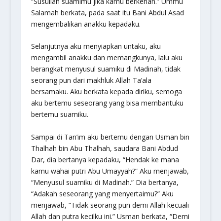
“Susullah suamimu jika kamu berkenan.” Ummu
Salamah berkata, pada saat itu Bani Abdul Asad
mengembalikan anakku kepadaku.
Selanjutnya aku menyiapkan untaku, aku
mengambil anakku dan memangkunya, lalu aku
berangkat menyusul suamiku di Madinah, tidak
seorang pun dari makhluk Allah Ta’ala
bersamaku. Aku berkata kepada diriku, semoga
aku bertemu seseorang yang bisa membantuku
bertemu suamiku.
Sampai di Tan’im aku bertemu dengan Usman bin
Thalhah bin Abu Thalhah, saudara Bani Abdud
Dar, dia bertanya kepadaku, “Hendak ke mana
kamu wahai putri Abu Umayyah?” Aku menjawab,
“Menyusul suamiku di Madinah.” Dia bertanya,
“Adakah seseorang yang menyertaimu?” Aku
menjawab, “Tidak seorang pun demi Allah kecuali
Allah dan putra kecilku ini.” Usman berkata, “Demi