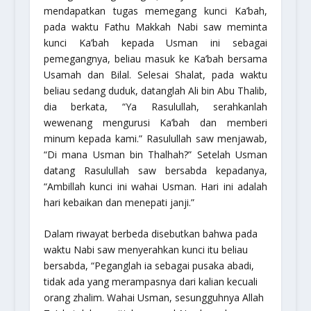
mendapatkan tugas memegang kunci Ka’bah,
pada waktu Fathu Makkah Nabi saw meminta
kunci Ka’bah kepada Usman ini sebagai
pemegangnya, beliau masuk ke Ka’bah bersama
Usamah dan Bilal. Selesai Shalat, pada waktu
beliau sedang duduk, datanglah Ali bin Abu Thalib,
dia berkata, “Ya Rasulullah, serahkanlah
wewenang mengurusi Ka’bah dan memberi
minum kepada kami.” Rasulullah saw menjawab,
“Di mana Usman bin Thalhah?” Setelah Usman
datang Rasulullah saw bersabda kepadanya,
“Ambillah kunci ini wahai Usman. Hari ini adalah
hari kebaikan dan menepati janji.”
Dalam riwayat berbeda disebutkan bahwa pada
waktu Nabi saw menyerahkan kunci itu beliau
bersabda, “Peganglah ia sebagai pusaka abadi,
tidak ada yang merampasnya dari kalian kecuali
orang zhalim. Wahai Usman, sesungguhnya Allah