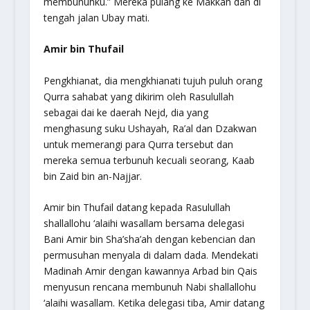
membunuhku.” Mereka pulang ke Makkah dan di
tengah jalan Ubay mati.
Amir bin Thufail
Pengkhianat, dia mengkhianati tujuh puluh orang
Qurra sahabat yang dikirim oleh Rasulullah
sebagai dai ke daerah Nejd, dia yang
menghasung suku Ushayah, Ra’al dan Dzakwan
untuk memerangi para Qurra tersebut dan
mereka semua terbunuh kecuali seorang, Kaab
bin Zaid bin an-Najjar.
Amir bin Thufail datang kepada Rasulullah
shallallohu ‘alaihi wasallam bersama delegasi
Bani Amir bin Sha’sha’ah dengan kebencian dan
permusuhan menyala di dalam dada. Mendekati
Madinah Amir dengan kawannya Arbad bin Qais
menyusun rencana membunuh Nabi shallallohu
‘alaihi wasallam. Ketika delegasi tiba, Amir datang