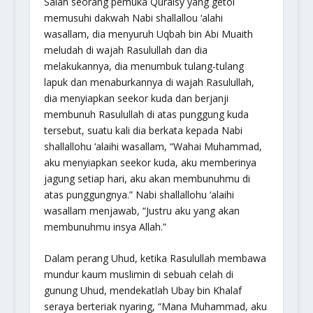
Salah seorang pemuka Quraisy yang getol
memusuhi dakwah Nabi shallallou ‘alahi
wasallam, dia menyuruh Uqbah bin Abi Muaith
meludah di wajah Rasulullah dan dia
melakukannya, dia menumbuk tulang-tulang
lapuk dan menaburkannya di wajah Rasulullah,
dia menyiapkan seekor kuda dan berjanji
membunuh Rasulullah di atas punggung kuda
tersebut, suatu kali dia berkata kepada Nabi
shallallohu ‘alaihi wasallam, “Wahai Muhammad,
aku menyiapkan seekor kuda, aku memberinya
jagung setiap hari, aku akan membunuhmu di
atas punggungnya.” Nabi shallallohu ‘alaihi
wasallam menjawab, “Justru aku yang akan
membunuhmu insya Allah.”
Dalam perang Uhud, ketika Rasulullah membawa
mundur kaum muslimin di sebuah celah di
gunung Uhud, mendekatlah Ubay bin Khalaf
seraya berteriak nyaring, “Mana Muhammad, aku