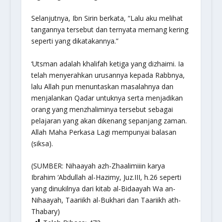
Selanjutnya, Ibn Sirin berkata, “Lalu aku melihat
tangannya tersebut dan ternyata memang kering
seperti yang dikatakannya.”
‘Utsman adalah khalifah ketiga yang dizhaimi. Ia
telah menyerahkan urusannya kepada Rabbnya,
lalu Allah pun menuntaskan masalahnya dan
menjalankan Qadar untuknya serta menjadikan
orang yang menzhaliminya tersebut sebagai
pelajaran yang akan dikenang sepanjang zaman.
Allah Maha Perkasa Lagi mempunyai balasan
(siksa).
(SUMBER:
Nihaayah azh-Zhaalimiiin
karya
Ibrahim ‘Abdullah al-Hazimy, Juz.III, h.26 seperti
yang dinukilnya dari kitab
al-Bidaayah Wa an-
Nihaayah, Taariikh al-Bukhari
dan
Taariikh ath-
Thabary
)