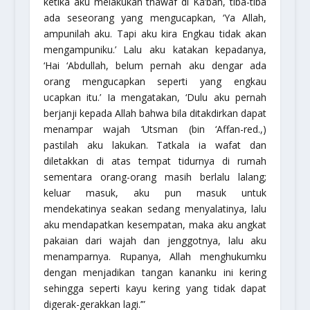
ketika aku melakukan thawaf di Ka’bah, tiba-tiba
ada seseorang yang mengucapkan,
‘Ya Allah,
ampunilah aku. Tapi aku kira Engkau tidak akan
mengampuniku.’
Lalu aku katakan kepadanya,
‘Hai ‘Abdullah, belum pernah aku dengar ada
orang mengucapkan seperti yang engkau
ucapkan itu.’ Ia mengatakan, ‘Dulu aku pernah
berjanji kepada Allah bahwa bila ditakdirkan dapat
menampar wajah ‘Utsman (bin ‘Affan-red.,)
pastilah aku lakukan. Tatkala ia wafat dan
diletakkan di atas tempat tidurnya di rumah
sementara orang-orang masih berlalu lalang;
keluar masuk, aku pun masuk untuk
mendekatinya seakan sedang menyalatinya, lalu
aku mendapatkan kesempatan, maka aku angkat
pakaian dari wajah dan jenggotnya, lalu aku
menamparnya. Rupanya, Allah menghukumku
dengan menjadikan tangan kananku ini kering
sehingga seperti kayu kering yang tidak dapat
digerak-gerakkan lagi.’”