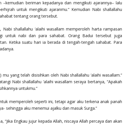
lam –kemudian beriman kepadanya dan mengikuti ajarannya– lalu
erhijrah untuk mengikuti ajaranmu.” Kemudian Nabi shallallahu
sahabat tentang orang tersebut.
, Nabi shallallahu ‘alaihi wasallam memperoleh harta rampasan
agi untuk nabi dan para sahabat. Orang Badui tersebut juga
atan. Ketika suatu hari ia berada di tengah-tengah sahabat. Para
adanya.
mu yang telah disisihkan oleh Nabi shallallahu ‘alaihi wasallam.”
tangi Nabi shallallahu ‘alaihi wasallam seraya bertanya, “Apakah
isihkannya untukmu.”
tuk memperoleh seperti ini, tetapi agar aku terkena anak panah
rnya- sehingga aku menemui ajalku dan masuk Surga.”
da, “Jika Engkau jujur kepada Allah, niscaya Allah percaya dan akan