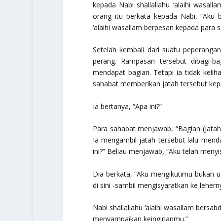
kepada Nabi shallallahu ‘alaihi wasal
orang itu berkata kepada Nabi, “Aku b
‘alaihi wasallam berpesan kepada para 
Setelah kembali dari suatu peperangan
perang. Rampasan tersebut dibagi-b
mendapat bagian. Tetapi ia tidak kelih
sahabat memberikan jatah tersebut kep
Ia bertanya, “Apa ini?”
Para sahabat menjawab, “Bagian (jatah) 
Ia mengambil jatah tersebut lalu menda
ini?” Beliau menjawab, “Aku telah meny
Dia berkata, “Aku mengikutimu bukan un
di sini -sambil mengisyaratkan ke lehe
Nabi shallallahu ‘alaihi wasallam bersab
menyampaikan keinginanmu.”