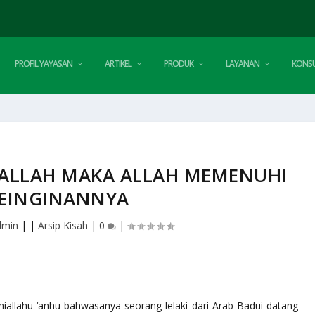
PROFIL YAYASAN
ARTIKEL
PRODUK
LAYANAN
KONSU
A ALLAH MAKA ALLAH MEMENUHI
EINGINANNYA
dmin
|
|
Arsip Kisah
|
0
|
dhiallahu ‘anhu bahwasanya seorang lelaki dari Arab Badui datang