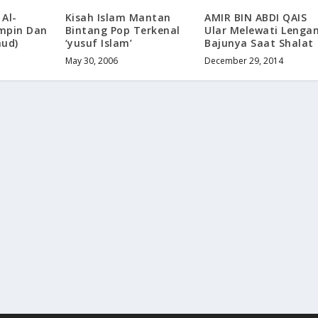
 Al-
Kisah Islam Mantan
AMIR BIN ABDI QAIS
mpin Dan
Bintang Pop Terkenal
Ular Melewati Lenga
hud)
‘yusuf Islam’
Bajunya Saat Shalat
May 30, 2006
December 29, 2014