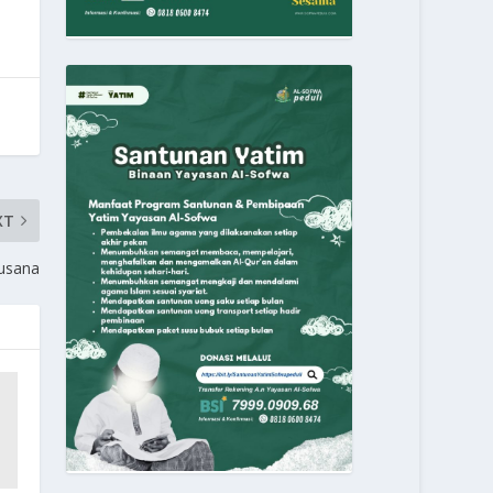
XT
usana