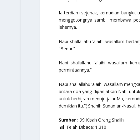
Ia terdiam sejenak, kemudian bangkit 
menggotongnya sambil membawa pedan
lehernya.
Nabi shallallahu ‘alaihi wasallam bert
“Benar.”
Nabi shallallahu ‘alaihi wasallam ke
permintaannya.”
Nabi shallallahu ‘alaihi wasallam meng
antara doa yang dipanjatkan Nabi untukn
untuk berhijrah menuju jalanMu, kemudi
demikian itu.”( Shahih Sunan an-Nasa’i, h
Sumber :
99 Kisah Orang Shalih
Telah Dibaca:
1,310