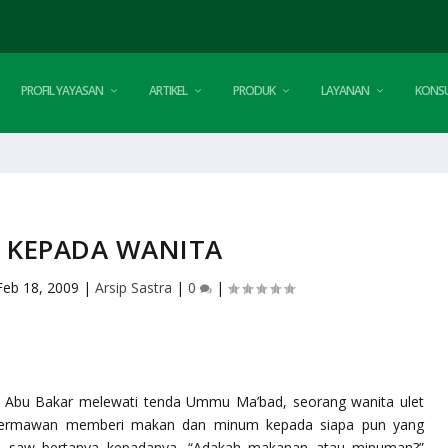
PROFIL YAYASAN
ARTIKEL
PRODUK
LAYANAN
KONSU
K KEPADA WANITA
Feb 18, 2009
|
Arsip Sastra
|
0
|
n Abu Bakar melewati tenda Ummu Ma’bad, seorang wanita ulet
, dermawan memberi makan dan minum kepada siapa pun yang
i saw bertanya kepadanya, “
Adakah makanan atau minuman
?”