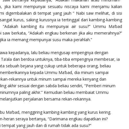
 jika kami mempunyai sesuatu niscaya kami menjamu kalian
 digembalakan di tempat yang jauh ” Nabi saw melihat, di sisi
angat kurus, saking kurusnya ia tertinggal dari kambing-kambing
, “
Adakah kambing itu mempunyai air susu
?” Ummu Ma’bad
i saw berkata, “
Adakah engkau berkenan jika aku memerahnya
?”
 jika ia memang mempunyai susu maka perahlah.”
ibawa kepadanya, lalu beliau mengusap empengnya dengan
 Ta’ala dan berdoa untuknya, tiba-tiba empengnya membesar, ia
ta sebuah bejana yang cukup untuk beberapa orang, beliau
u memberikannya kepada Ummu Ma’bad, dia minum sampai
ekan-rekannya untuk minum sampai mereka kenyang dan
ng akhir sesuai dengan sabda beliau sendiri, “
Pemberi minum
inumnya paling akhir
.” Kemudian beliau membaiat Ummu
u melanjutkan perjalanan bersama rekan-rekannya.
bu Ma’bad, menggiring kambing-kambing yang kurus kering.
ran-heran seraya bertanya, “Darimana engkau dapatkan ini?
tempat yang jauh dan di rumah tidak ada susu?”