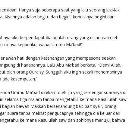
demikian. Hanya saja beberapa saat yang lalu seorang laki-laki
. Kisahnya adalah begitu dan begini, kondisinya begini dan
hnya aku berpendapat dia adalah orang yang dicari-cari oleh
ri-cirinya kepadaku, wahai Ummu Ma’bad!”
ng menawan hati dengan ketenangan yang mempesona seakan
ngsung di hadapannya. Lalu Abu Ma’bad berkata, “Demi Allah,
but oleh orang Quraisy. Sungguh aku ingin sekali menemaninya
la ada kesempatan.”
tenda Ummu Ma’bad direkam oleh jin yang terdengar suaranya di
iri selama tiga malam tanpa mengetahui ke mana Rasulullah saw
ri bagian bawah Makkah bersenandung bait-bait syair, orang-
ar suara tanpa melihat pengucapnya sehingga dia keluar dari
engetahui ke mana Rasulullah saw dan sohibnya menuju, bahwa