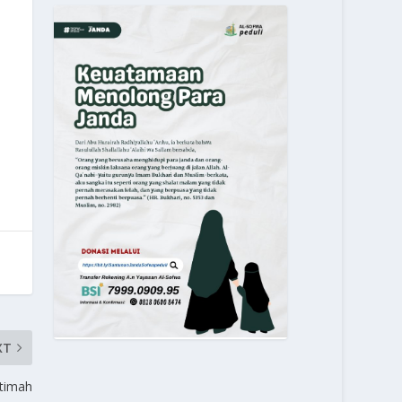
XT
timah