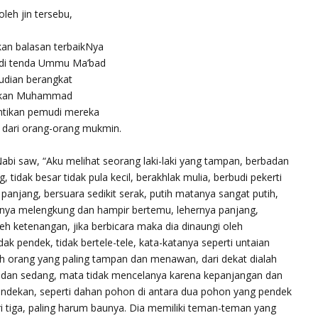
oleh jin tersebu,
an balasan terbaikNya
 di tenda Ummu Ma’bad
udian berangkat
rekan Muhammad
tikan pemudi mereka
dari orang-orang mukmin.
bi saw, “Aku melihat seorang laki-laki yang tampan, berbadan
 tidak besar tidak pula kecil, berakhlak mulia, berbudi pekerti
panjang, bersuara sedikit serak, putih matanya sangat putih,
snya melengkung dan hampir bertemu, lehernya panjang,
oleh ketenangan, jika berbicara maka dia dinaungi oleh
k pendek, tidak bertele-tele, kata-katanya seperti untaian
alah orang yang paling tampan dan menawan, dari dekat dialah
badan sedang, mata tidak mencelanya karena kepanjangan dan
ndekan, seperti dahan pohon di antara dua pohon yang pendek
ri tiga, paling harum baunya. Dia memiliki teman-teman yang