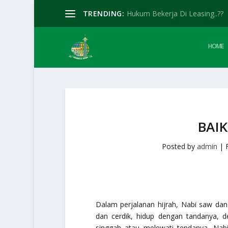
TRENDING:
Hukum Bekerja Di Leasing..??
HOME
BAI
Posted by
admin
|
Dalam perjalanan hijrah, Nabi saw da
dan cerdik, hidup dengan tandanya
singgah atau melewati tendanya, Nab