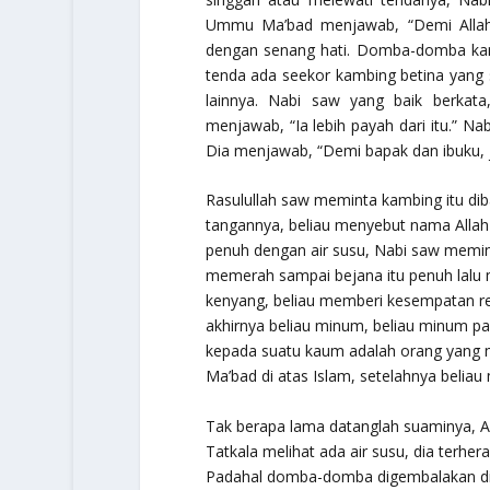
Ummu Ma’bad menjawab, “Demi Allah,
dengan senang hati. Domba-domba kami
tenda ada seekor kambing betina yang s
lainnya. Nabi saw yang baik berkata
menjawab, “Ia lebih payah dari itu.” Nab
Dia menjawab, “Demi bapak dan ibuku,
Rasulullah saw meminta kambing itu d
tangannya, beliau menyebut nama Allah
penuh dengan air susu, Nabi saw memin
memerah sampai bejana itu penuh lal
kenyang, beliau memberi kesempatan r
akhirnya beliau minum, beliau minum pali
kepada suatu kaum adalah orang yang m
Ma’bad di atas Islam, setelahnya belia
Tak berapa lama datanglah suaminya, A
Tatkala melihat ada air susu, dia terhe
Padahal domba-domba digembalakan di 