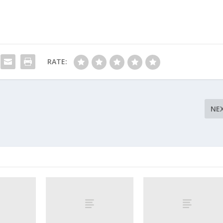
RATE:
NE