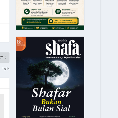
XT
Falih