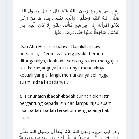
وعن ابي هريرة رَضِيَ اللهُ عَنْهُ قال : قال رسول الله
صَلَّى اللهُ عَلَيْهِ وَسَلًّمَ : وَالّذِي نَفْسِي بِيَدِهِ مَا مِنْ رَجُلٍ
يَدْعُو امْرَأَتَهُ إِلَى فِرَاشِهِ فَتَأْبَى عَلَيْهِ إِلاَّ كَانَ الّذِي فِي
السَّمَاءِ سَاخِطًا عَلَيْهَا حَتَّى يَرْضَى عَنْهَا.
Dari Abu Hurairah bahwa Rasulullah saw
bersabda,
“Demi dzat yang jiwaku berada
ditanganNya, tidak ada seorang suami mengajak
istri ke ranjangnya lalu istrinya menolaknya
kecuali yang di langit memurkainya sehingga
suami ridha kepadanya .”
C.
Penunaian ibadah-ibadah sunnah oleh istri
bergantung kepada izin dan lampu hijau suami
jika ibadah-ibadah tersebut menghalangi hak
suami.
وعن ابي هريرة رَضِيَ اللهُ عَنْهُ أيضاً أن رسول الله صَلَّى
اللهُ عَلَيْهِ وَسَلًّمَ : لاَ يَحِلُّ لاِمْرَأَةٍ أَنْ تَصُوْمَ وَزَوْجُهَا شَاهِدٌ إِلاَّ