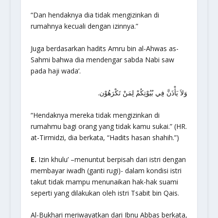
“Dan hendaknya dia tidak mengizinkan di
rumahnya kecuali dengan izinnya.”
Juga berdasarkan hadits Amru bin al-Ahwas as-
Sahmi bahwa dia mendengar sabda Nabi saw
pada haji wada’.
وَلاَ يَأْذَنَّ فِي بُيُوْتِكُمْ لِمَنْ تَكْرَهُوْن.
“Hendaknya mereka tidak mengizinkan di
rumahmu bagi orang yang tidak kamu sukai.”
(HR.
at-Tirmidzi, dia berkata, “Hadits hasan shahih.”)
E.
Izin khulu’ –menuntut berpisah dari istri dengan
membayar iwadh (ganti rugi)- dalam kondisi istri
takut tidak mampu menunaikan hak-hak suami
seperti yang dilakukan oleh istri Tsabit bin Qais.
Al-Bukhari meriwayatkan dari Ibnu Abbas berkata,