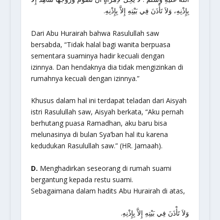
بِإِذْنِهِ، وَلاَ تَأْذَنَ فِي بَيْتِهِ إِلاَّ بِإِذْنِهِ.
Dari Abu Hurairah bahwa Rasulullah saw
bersabda,
“Tidak halal bagi wanita berpuasa
sementara suaminya hadir kecuali dengan
izinnya. Dan hendaknya dia tidak mengizinkan di
rumahnya kecuali dengan izinnya.”
Khusus dalam hal ini terdapat teladan dari Aisyah
istri Rasulullah saw, Aisyah berkata, “Aku pernah
berhutang puasa Ramadhan, aku baru bisa
melunasinya di bulan Sya’ban hal itu karena
kedudukan Rasulullah saw.” (HR. Jamaah).
D.
Menghadirkan seseorang di rumah suami
bergantung kepada restu suami.
Sebagaimana dalam hadits Abu Hurairah di atas,
وَلاَ تَأْذَنَ فِي بَيْتِهِ إِلاَّ بِإِذْنِهِ.