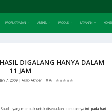
PROFIL YAYASAN
ARTIKEL
PRODUK
LAYANAN
KONSU
RHASIL DIGALANG HANYA DALAM
11 JAM
Jan 7, 2009
|
Arsip Akhbar
|
0
|
audi –yang menolak untuk disebutkan identitasnya ini- pada hari