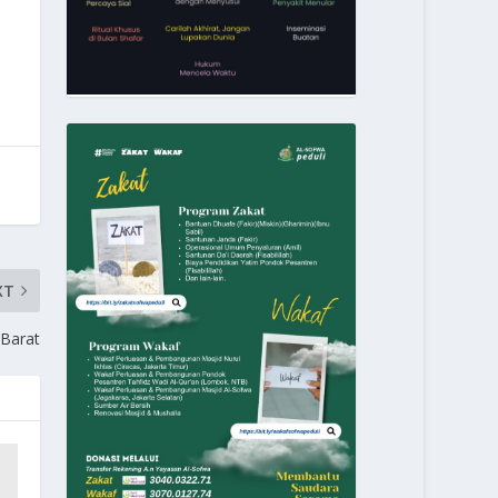
XT
 Barat