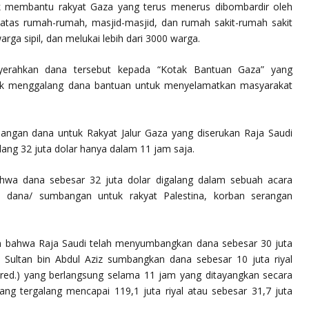
uk membantu rakyat Gaza yang terus menerus dibombardir oleh
b atas rumah-rumah, masjid-masjid, dan rumah sakit-rumah sakit
rga sipil, dan melukai lebih dari 3000 warga.
yerahkan dana tersebut kepada “Kotak Bantuan Gaza” yang
tuk menggalang dana bantuan untuk menyelamatkan masyarakat
ngan dana untuk Rakyat Jalur Gaza yang diserukan Raja Saudi
lang 32 juta dolar hanya dalam 11 jam saja.
ahwa dana sebesar 32 juta dolar digalang dalam sebuah acara
an dana/ sumbangan untuk rakyat Palestina, korban serangan
n bahwa Raja Saudi telah menyumbangkan dana sebesar 30 juta
 Sultan bin Abdul Aziz sumbangkan dana sebesar 10 juta riyal
ed.) yang berlangsung selama 11 jam yang ditayangkan secara
yang tergalang mencapai 119,1 juta riyal atau sebesar 31,7 juta