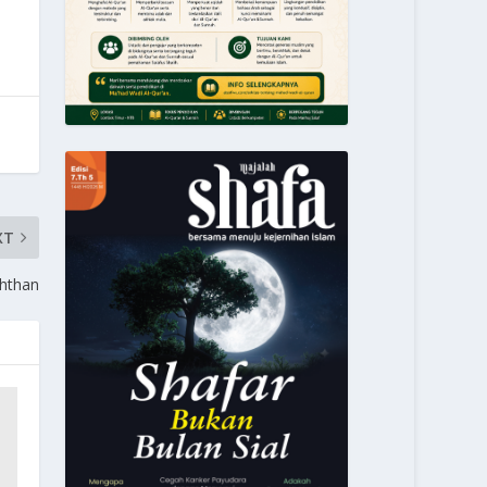
XT
hthan