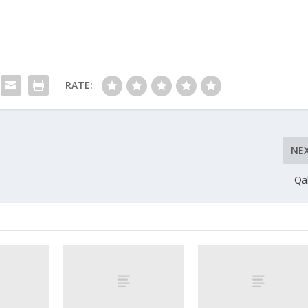
RATE:
NE
Qa