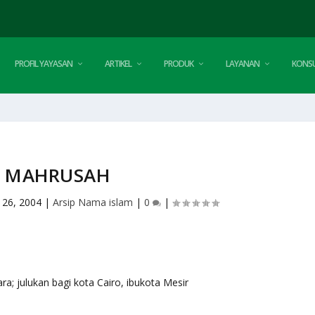
PROFIL YAYASAN
ARTIKEL
PRODUK
LAYANAN
KONSU
MAHRUSAH
 26, 2004
|
Arsip Nama islam
|
0
|
erpelihara; julukan bagi kota Cairo, ibukota Mesir