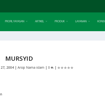
PROFIL YAYASAN
ARTIKEL
PRODUK
LAYANAN
KONSU
MURSYID
 27, 2004
|
Arsip Nama islam
|
0
|
an