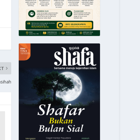
XT
sihah