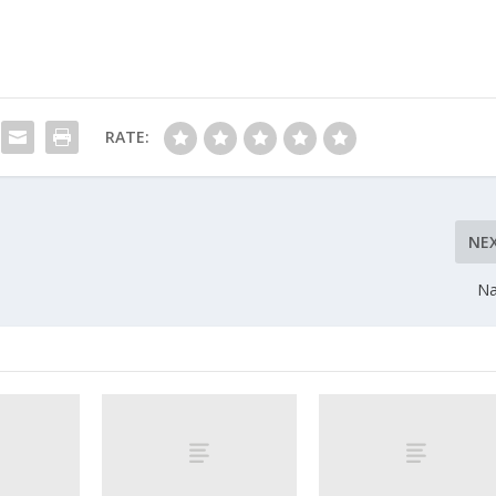
RATE:
NE
Na