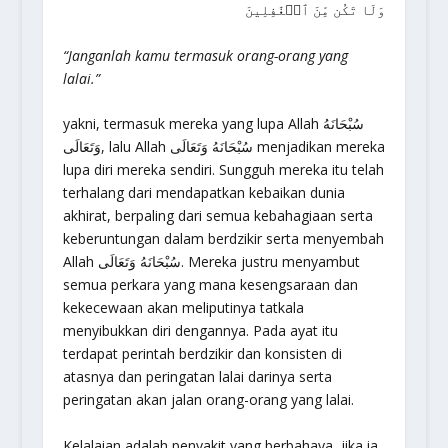
وَلَا تَكُن مِّنَ ٱلۡغَٰفِلِينَ
“Janganlah kamu termasuk orang-orang yang
lalai.”
yakni, termasuk mereka yang lupa Allah سُبْحَانَهُ
وَتَعَالَى, lalu Allah سُبْحَانَهُ وَتَعَالَى menjadikan mereka
lupa diri mereka sendiri. Sungguh mereka itu telah
terhalang dari mendapatkan kebaikan dunia
akhirat, berpaling dari semua kebahagiaan serta
keberuntungan dalam berdzikir serta menyembah
Allah سُبْحَانَهُ وَتَعَالَى. Mereka justru menyambut
semua perkara yang mana kesengsaraan dan
kekecewaan akan meliputinya tatkala
menyibukkan diri dengannya. Pada ayat itu
terdapat perintah berdzikir dan konsisten di
atasnya dan peringatan lalai darinya serta
peringatan akan jalan orang-orang yang lalai.
Kelalaian adalah penyakit yang berbahaya, jika ia