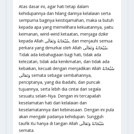
Atas dasar ini, agar hati tetap dalam
kehidupannya dan hilang darinya kelalaian serta
sempurna baginya keistiqamahan, maka ia butuh
kepada apa yang memelihara kekuatannya, yaitu
keimanan, wirid-wirid ketaatan, menjaga dzikir
kepada Allah سُبْحَانَهُ وَتَعَالَى, dan menjauhi semua
perkara yang dimurkai oleh Allah سُبْحَانَهُ وَتَعَالَى.
Tidak ada kebahagiaan bagi hati, tidak ada
kelezatan, tidak ada kenikmatan, dan tidak ada
kebaikan, kecuali dengan menjadikan Allah سُبْحَانَهُ
وَتَعَالَى semata sebagai sembahannya,
penciptanya, yang dia ibadahi, dan puncak
tujuannya, serta lebih dia cintai dari segala
sesuatu selain-Nya. Dengan ini tercapailah
keselamatan hati dari kelalaian dan
keselamatannya dari kebinasaan. Dengan ini pula
akan mengalir padanya kehidupan. Sungguh
taufik itu hanya di tangan Allah سُبْحَانَهُ وَتَعَالَى
semata.