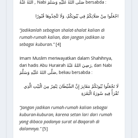
اللهُ عَنْهُ , Nabi صَلَّى اللهُ عَلَيْهِ وَسَلَّمَ bersabda :
اجْعَلُوا مِنْ صَلَاتِكُمْ فِي بُيُوتِكُمْ، وَلَا تَتَّخِذُوهَا قُبُورًا
“Jadikanlah sebagian shalat-shalat kalian di
rumah-rumah kalian, dan jangan jadikan ia
sebagai kuburan.”
[4]
Imam Muslim meriwayatkan dalam Shahihnya,
dari hadis Abu Hurairah رَضِيَ اللهُ عَنْهُ, dari Nabi
صَلَّى اللهُ عَلَيْهِ وَسَلَّمَ, beliau bersabda :
لَا تَجْعَلُوا بُيُوتَكُمْ مَقَابِرَ إِنَّ الشَّيْطَانَ يَنْفِرُ مِنَ الْبَيْتِ الَّذِي
تُقْرَأُ فِيهِ سُورَةُ الْبَقَرَةِ
“Jangan jadikan rumah-rumah kalian sebagai
kuburan-kuburan, karena setan lari dari rumah
yang dibaca padanya surat al-Baqarah di
dalamnya.”
[5]