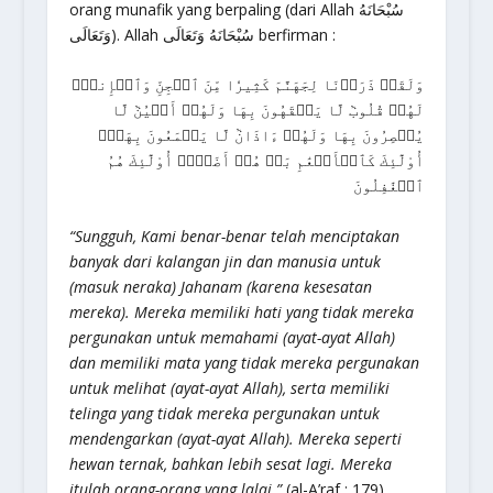
orang munafik yang berpaling (dari Allah سُبْحَانَهُ
وَتَعَالَى). Allah سُبْحَانَهُ وَتَعَالَى berfirman :
وَلَقَدۡ ذَرَأۡنَا لِجَهَنَّمَ كَثِيرٗا مِّنَ ٱلۡجِنِّ وَٱلۡإِنسِۖ
لَهُمۡ قُلُوبٞ لَّا يَفۡقَهُونَ بِهَا وَلَهُمۡ أَعۡيُنٞ لَّا
يُبۡصِرُونَ بِهَا وَلَهُمۡ ءَاذَانٞ لَّا يَسۡمَعُونَ بِهَآۚ
أُوْلَٰٓئِكَ كَٱلۡأَنۡعَٰمِ بَلۡ هُمۡ أَضَلُّۚ أُوْلَٰٓئِكَ هُمُ
ٱلۡغَٰفِلُونَ
“Sungguh, Kami benar-benar telah menciptakan
banyak dari kalangan jin dan manusia untuk
(masuk neraka) Jahanam (karena kesesatan
mereka). Mereka memiliki hati yang tidak mereka
pergunakan untuk memahami (ayat-ayat Allah)
dan memiliki mata yang tidak mereka pergunakan
untuk melihat (ayat-ayat Allah), serta memiliki
telinga yang tidak mereka pergunakan untuk
mendengarkan (ayat-ayat Allah). Mereka seperti
hewan ternak, bahkan lebih sesat lagi. Mereka
itulah orang-orang yang lalai.”
(al-A’raf : 179)