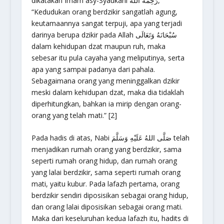
dikatakan Imam asy-Syaukani رَحِمَهُ اللهُ,
“Kedudukan orang berdzikir sangatlah agung,
keutamaannya sangat terpuji, apa yang terjadi
darinya berupa dzikir pada Allah سُبْحَانَهُ وَتَعَالَى
dalam kehidupan dzat maupun ruh, maka
sebesar itu pula cayaha yang meliputinya, serta
apa yang sampai padanya dari pahala.
Sebagaimana orang yang meninggalkan dzikir
meski dalam kehidupan dzat, maka dia tidaklah
diperhitungkan, bahkan ia mirip dengan orang-
orang yang telah mati.” [2]
Pada hadis di atas, Nabi صَلَّى اللهُ عَلَيْهِ وَسَلَّمَ telah
menjadikan rumah orang yang berdzikir, sama
seperti rumah orang hidup, dan rumah orang
yang lalai berdzikir, sama seperti rumah orang
mati, yaitu kubur. Pada lafazh pertama, orang
berdzikir sendiri diposisikan sebagai orang hidup,
dan orang lalai diposisikan sebagai orang mati.
Maka dari keseluruhan kedua lafazh itu, hadits di