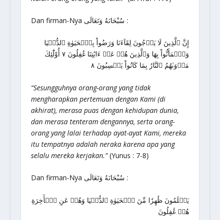
Dan firman-Nya سُبْحَانَهُ وَتَعَالَى :
إِنَّ ٱلَّذِينَ لَا يَرۡجُونَ لِقَآءَنَا وَرَضُواْ بِٱلۡحَيَوٰةِ ٱلدُّنۡيَا
وَٱطۡمَأَنُّواْ بِهَا وَٱلَّذِينَ هُمۡ عَنۡ ءَايَٰتِنَا غَٰفِلُونَ ٧ أُوْلَٰٓئِكَ
مَأۡوَىٰهُمُ ٱلنَّارُ بِمَا كَانُواْ يَكۡسِبُونَ ٨
“Sesungguhnya orang-orang yang tidak
mengharapkan pertemuan dengan Kami (di
akhirat), merasa puas dengan kehidupan dunia,
dan merasa tenteram dengannya, serta orang-
orang yang lalai terhadap ayat-ayat Kami, mereka
itu tempatnya adalah neraka karena apa yang
selalu mereka kerjakan.”
(Yunus : 7-8)
Dan firman-Nya سُبْحَانَهُ وَتَعَالَى :
يَعۡلَمُونَ ظَٰهِرٗا مِّنَ ٱلۡحَيَوٰةِ ٱلدُّنۡيَا وَهُمۡ عَنِ ٱلۡأٓخِرَةِ
هُمۡ غَٰفِلُونَ