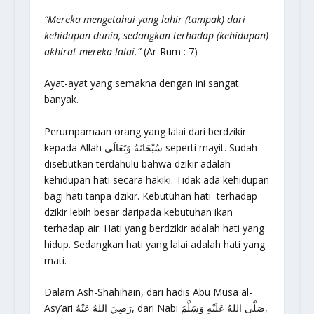
“Mereka mengetahui yang lahir (tampak) dari
kehidupan dunia, sedangkan terhadap (kehidupan)
akhirat mereka lalai.”
(Ar-Rum : 7)
Ayat-ayat yang semakna dengan ini sangat
banyak.
Perumpamaan orang yang lalai dari berdzikir
kepada Allah سُبْحَانَهُ وَتَعَالَى seperti mayit. Sudah
disebutkan terdahulu bahwa dzikir adalah
kehidupan hati secara hakiki. Tidak ada kehidupan
bagi hati tanpa dzikir. Kebutuhan hati terhadap
dzikir lebih besar daripada kebutuhan ikan
terhadap air. Hati yang berdzikir adalah hati yang
hidup. Sedangkan hati yang lalai adalah hati yang
mati.
Dalam Ash-Shahihain, dari hadis Abu Musa al-
Asy’ari رَضِيَ اللهُ عَنْهُ, dari Nabi صَلَّى اللهُ عَلَيْهِ وَسَلَّمَ,