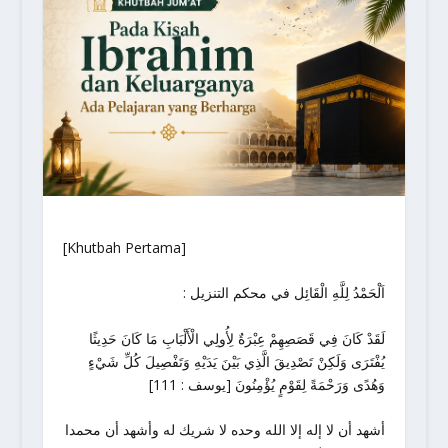
[Khutbah Pertama]
: اَلْحَمْدُ لِلَّهِ الْقَائِل في محكم التنزيل
لَقَدْ كَانَ فِي قَصَصِهِمْ عِبْرَةٌ لِأُولِي الْأَلْبَابِ مَا كَانَ حَدِيثًا
يُفْتَرَى وَلَكِنْ تَصْدِيقَ الَّذِي بَيْنَ يَدَيْهِ وَتَفْصِيلَ كُلِّ شَيْءٍ
وَهُدًى وَرَحْمَةً لِقَوْمٍ يُؤْمِنُونَ [يوسف : 111]
أشهد أن لا إله إلا الله وحده لا شريك له وأشهد أن محمدا