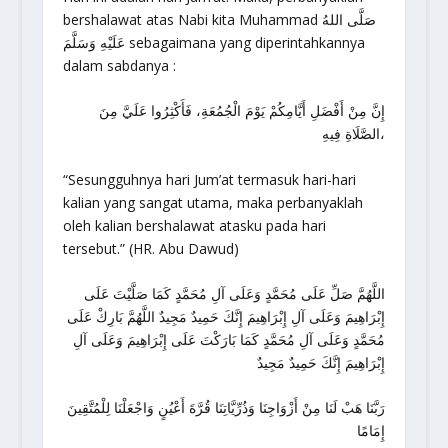
bershalawat atas Nabi kita Muhammad صَلَّى اللهُ
عَلَيْهِ وَسَلَّمَ sebagaimana yang diperintahkannya
dalam sabdanya :
إِنَّ مِنْ أَفْضَلِ أَيَّامِكُمْ يَوْمَ الْجُمُعَةِ، فَأَكْثِرُوا عَلَيَّ مِنَ
الصَّلَاةِ فِيهِ،
“Sesungguhnya hari Jum’at termasuk hari-hari
kalian yang sangat utama, maka perbanyaklah
oleh kalian bershalawat atasku pada hari
tersebut.” (HR. Abu Dawud)
اللَّهُمَّ صَلِّ عَلَى مُحَمَّدٍ وَعَلَى آلِ مُحَمَّدٍ كَمَا صَلَّيْتَ عَلَى
إِبْرَاهِيمَ وَعَلَى آلِ إِبْرَاهِيمَ إِنَّكَ حَمِيدٌ مَجِيدٌ اللَّهُمَّ بَارِكْ عَلَى
مُحَمَّدٍ وَعَلَى آلِ مُحَمَّدٍ كَمَا بَارَكْتَ عَلَى إِبْرَاهِيمَ وَعَلَى آلِ
إِبْرَاهِيمَ إِنَّكَ حَمِيدٌ مَجِيدٌ
رَبَّنَا هَبْ لَنَا مِنْ أَزْوَاجِنَا وَذُرِّيَّاتِنَا قُرَّةَ أَعْيُنٍ وَاجْعَلْنَا لِلْمُتَّقِينَ
إِمَامًا