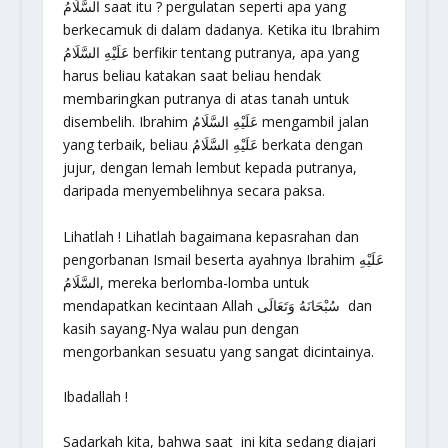
السَّلَامُ saat itu ? pergulatan seperti apa yang
berkecamuk di dalam dadanya. Ketika itu Ibrahim
عَلَيْهِ السَّلَامُ berfikir tentang putranya, apa yang
harus beliau katakan saat beliau hendak
membaringkan putranya di atas tanah untuk
disembelih. Ibrahim عَلَيْهِ السَّلَامُ mengambil jalan
yang terbaik, beliau عَلَيْهِ السَّلَامُ berkata dengan
jujur, dengan lemah lembut kepada putranya,
daripada menyembelihnya secara paksa.
Lihatlah ! Lihatlah bagaimana kepasrahan dan
pengorbanan Ismail beserta ayahnya Ibrahim عَلَيْهِ
السَّلَامُ, mereka berlomba-lomba untuk
mendapatkan kecintaan Allah سُبْحَانَهُ وَتَعَالَى dan
kasih sayang-Nya walau pun dengan
mengorbankan sesuatu yang sangat dicintainya.
Ibadallah !
Sadarkah kita, bahwa saat ini kita sedang diajari