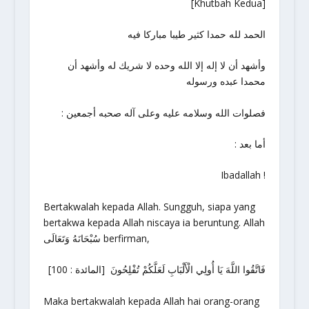
[Khutbah Kedua]
الحمد لله حمدا كثير طيبا مباركا فيه
وأشهد أن لا إله إلا الله وحده لا شريك له وأشهد أن
محمدا عبده ورسوله
: فصلوات الله وسلامه عليه وعلى آله صحبه أجمعين
: أما بعد
Ibadallah !
Bertakwalah kepada Allah. Sungguh, siapa yang
bertakwa kepada Allah niscaya ia beruntung. Allah
سُبْحَانَهُ وَتَعَالَى berfirman,
فَاتَّقُوا اللَّهَ يَا أُولِي الْأَلْبَابِ لَعَلَّكُمْ تُفْلِحُونَ [المائدة : 100]
Maka bertakwalah kepada Allah hai orang-orang