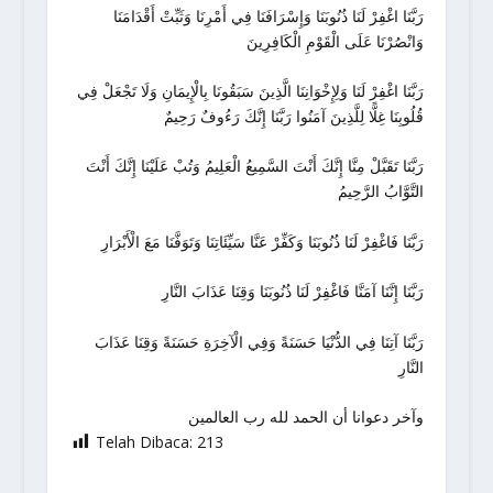
رَبَّنَا اغْفِرْ لَنَا ذُنُوبَنَا وَإِسْرَافَنَا فِي أَمْرِنَا وَثَبِّتْ أَقْدَامَنَا
وَانْصُرْنَا عَلَى الْقَوْمِ الْكَافِرِينَ
رَبَّنَا اغْفِرْ لَنَا وَلِإِخْوَانِنَا الَّذِينَ سَبَقُونَا بِالْإِيمَانِ وَلَا تَجْعَلْ فِي
قُلُوبِنَا غِلًّا لِلَّذِينَ آمَنُوا رَبَّنَا إِنَّكَ رَءُوفٌ رَحِيمٌ
رَبَّنَا تَقَبَّلْ مِنَّا إِنَّكَ أَنْتَ السَّمِيعُ الْعَلِيمُ وَتُبْ عَلَيْنَا إِنَّكَ أَنْتَ
التَّوَّابُ الرَّحِيمُ
رَبَّنَا فَاغْفِرْ لَنَا ذُنُوبَنَا وَكَفِّرْ عَنَّا سَيِّئَاتِنَا وَتَوَفَّنَا مَعَ الْأَبْرَارِ
رَبَّنَا إِنَّنَا آمَنَّا فَاغْفِرْ لَنَا ذُنُوبَنَا وَقِنَا عَذَابَ النَّارِ
رَبَّنَا آتِنَا فِي الدُّنْيَا حَسَنَةً وَفِي الْآخِرَةِ حَسَنَةً وَقِنَا عَذَابَ
النَّارِ
وآخر دعوانا أن الحمد لله رب العالمين
Telah Dibaca:
213