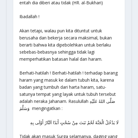
entah dia diberi atau tidak (HR. al-Bukhari)
Ibadallah !
Akan tetapi, walau pun kita dituntut untuk
berusaha dan bekerja secara maksimal, bukan
berarti bahwa kita dipebolehkan untuk berlaku
sebebas-bebasnya sehingga tidak lagi
memperhatikan batasan halal dan haram.
Berhati-hatilah ! Berhati-hatilah ! terhadap barang
haram yang masuk ke dalam tubuh kita, karena
badan yang tumbuh dari harta haram, satu-
satunya tempat yang layak untuk tubuh tersebut
adalah neraka Jahanam. Rasulullah صَلَّى اللهُ عَلَيْهِ
وَسَلَّمَ mengingatkan :
لَا يَدْخُلُ الْجَنَّةَ لَحْمٌ نَبَتَ مِنْ سُحْتٍ أَبَدًا اَلنَّارُ أَوْلَى بِهِ
Tidak akan masuk Surga selamanya, daging yang