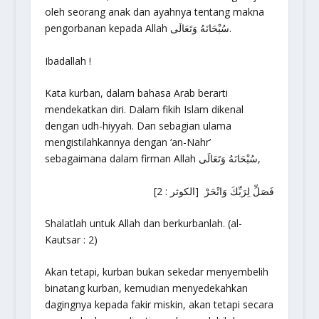
oleh seorang anak dan ayahnya tentang makna
pengorbanan kepada Allah سُبْحَانَهُ وَتَعَالَى.
Ibadallah !
Kata kurban, dalam bahasa Arab berarti
mendekatkan diri. Dalam fikih Islam dikenal
dengan udh-hiyyah. Dan sebagian ulama
mengistilahkannya dengan ‘an-Nahr’
sebagaimana dalam firman Allah سُبْحَانَهُ وَتَعَالَى,
فَصَلِّ لِرَبِّكَ وَانْحَرْ [الكوثر : 2]
Shalatlah untuk Allah dan berkurbanlah. (al-
Kautsar : 2)
Akan tetapi, kurban bukan sekedar menyembelih
binatang kurban, kemudian menyedekahkan
dagingnya kepada fakir miskin, akan tetapi secara