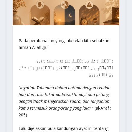
Pada pembahasan yang lalu telah kita sebutkan
firman Allah ﷻ :
وَٱذۡكُر رَّبَّكَ فِي نَفۡسِكَ تَضَرُّعٗا وَخِيفَةٗ وَدُونَ
ٱلۡجَهۡرِ مِنَ ٱلۡقَوۡلِ بِٱلۡغُدُوِّ وَٱلۡأٓصَالِ وَلَا تَكُن
مِّنَ ٱلۡغَٰفِلِينَ
“Ingatlah Tuhanmu dalam hatimu dengan rendah
hati dan rasa takut pada waktu pagi dan petang,
dengan tidak mengeraskan suara, dan janganlah
kamu termasuk orang-orang yang lalai.”
(al-A’raf :
205)
Lalu dijelaskan pula kandungan ayat ini tentang