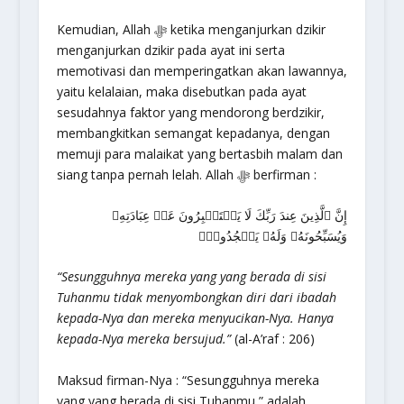
Kemudian, Allah ﷻ ketika menganjurkan dzikir
menganjurkan dzikir pada ayat ini serta
memotivasi dan memperingatkan akan lawannya,
yaitu kelalaian, maka disebutkan pada ayat
sesudahnya faktor yang mendorong berdzikir,
membangkitkan semangat kepadanya, dengan
memuji para malaikat yang bertasbih malam dan
siang tanpa pernah lelah. Allah ﷻ berfirman :
إِنَّ ٱلَّذِينَ عِندَ رَبِّكَ لَا يَسۡتَكۡبِرُونَ عَنۡ عِبَادَتِهِۦ
وَيُسَبِّحُونَهُۥ وَلَهُۥ يَسۡجُدُونَۤ
“Sesungguhnya mereka yang yang berada di sisi
Tuhanmu tidak menyombongkan diri dari ibadah
kepada-Nya dan mereka menyucikan-Nya. Hanya
kepada-Nya mereka bersujud.”
(al-A’raf : 206)
Maksud firman-Nya : “Sesungguhnya mereka
yang yang berada di sisi Tuhanmu,” adalah