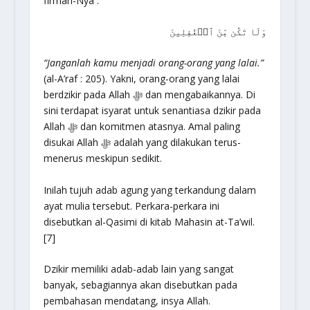
firman-Nya :
وَلَا تَكُن مِّنَ ٱلۡغَٰفِلِينَ
“Janganlah kamu menjadi orang-orang yang lalai.”
(al-A’raf : 205). Yakni, orang-orang yang lalai
berdzikir pada Allah ﷻ dan mengabaikannya. Di
sini terdapat isyarat untuk senantiasa dzikir pada
Allah ﷻ dan komitmen atasnya. Amal paling
disukai Allah ﷻ adalah yang dilakukan terus-
menerus meskipun sedikit.
Inilah tujuh adab agung yang terkandung dalam
ayat mulia tersebut. Perkara-perkara ini
disebutkan al-Qasimi di kitab Mahasin at-Ta’wil.
[7]
Dzikir memiliki adab-adab lain yang sangat
banyak, sebagiannya akan disebutkan pada
pembahasan mendatang, insya Allah.