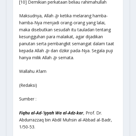
[10] Demikian perkataan beliau rahimahullah
Maksudnya, Allah ﷻ ketika melarang hamba-
hamba-Nya menjadi orang-orang yang lalai,
maka disebutkan sesudah itu tauladan tentang
kesungguhan para malaikat, agar dijadikan
panutan serta pembangkit semangat dalam taat
kepada Allah ﷻ dan dzikir pada-Nya. Segala puji
hanya milik Allah ﷻ semata.
Wallahu A’lam
(Redaksi)
Sumber :
Fiqhu al-Ad-‘iyyah Wa al-Adz-kar
, Prof. Dr.
Abdurrazzaq bin Abdil Muhsin al-Abbad al-Badr,
1/50-53.