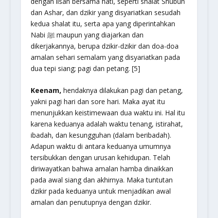
dengan lisan bersama hati, seperti shalat Shubuh
dan Ashar, dan dzikir yang disyariatkan sesudah
kedua shalat itu, serta apa yang diperintahkan
Nabi ﷺ maupun yang diajarkan dan
dikerjakannya, berupa dzikir-dzikir dan doa-doa
amalan sehari semalam yang disyariatkan pada
dua tepi siang; pagi dan petang. [5]
Keenam,
hendaknya dilakukan pagi dan petang,
yakni pagi hari dan sore hari. Maka ayat itu
menunjukkan keistimewaan dua waktu ini. Hal itu
karena keduanya adalah waktu tenang, istirahat,
ibadah, dan kesungguhan (dalam beribadah).
Adapun waktu di antara keduanya umumnya
tersibukkan dengan urusan kehidupan. Telah
diriwayatkan bahwa amalan hamba dinaikkan
pada awal siang dan akhirnya. Maka tuntutan
dzikir pada keduanya untuk menjadikan awal
amalan dan penutupnya dengan dzikir.