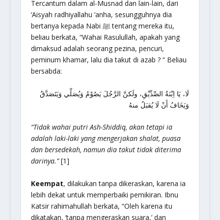
Tercantum dalam al-Musnad dan lain-lain, dari
‘Aisyah radhiyallahu ‘anha, sesungguhnya dia
bertanya kepada Nabi ﷺ tentang mereka itu,
beliau berkata, “Wahai Rasulullah, apakah yang
dimaksud adalah seorang pezina, pencuri,
peminum khamar, lalu dia takut di azab ? “ Beliau
bersabda:
لَا، يَا اِبْنَةُ الصِّدِّيْقِ، ولَكنَّ الرَّجُلَ يَصُوْمُ وَيُصَلِّي وَيَتَصَدَّقُ
وَيَخَافُ أَنْ لَا يُقبَلُ منهُ
“Tidak wahai putri Ash-Shiddiq, akan tetapi ia
adalah laki-laki yang mengerjakan shalat, puasa
dan bersedekah, namun dia takut tidak diterima
darinya.”
[1]
Keempat
, dilakukan tanpa dikeraskan, karena ia
lebih dekat untuk memperbaiki pemikiran. Ibnu
Katsir rahimahullah berkata, “Oleh karena itu
dikatakan, ‘tanpa mengeraskan suara,’ dan