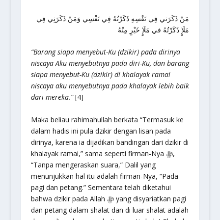
مَنْ ذَكَرَني فِي نَفْسِهِ ذَكَرْتُهُ فِي نَفْسِي وَمَنْ ذَكَرَنِي فِي
مَلَإٍ ذَكَرْتُهُ في مَلَإٍ خَيْرٍ مِنْهُ
“Barang siapa menyebut-Ku (dzikir) pada dirinya
niscaya Aku menyebutnya pada diri-Ku, dan barang
siapa menyebut-Ku (dzikir) di khalayak ramai
niscaya aku menyebutnya pada khalayak lebih baik
dari mereka.”
[4]
Maka beliau rahimahullah berkata “Termasuk ke
dalam hadis ini pula dzikir dengan lisan pada
dirinya, karena ia dijadikan bandingan dari dzikir di
khalayak ramai,” sama seperti firman-Nya ﷻ,
“Tanpa mengeraskan suara,” Dalil yang
menunjukkan hal itu adalah firman-Nya, “Pada
pagi dan petang.” Sementara telah diketahui
bahwa dzikir pada Allah ﷻ yang disyariatkan pagi
dan petang dalam shalat dan di luar shalat adalah