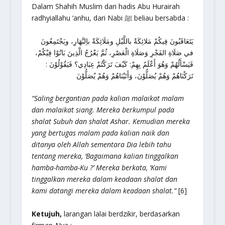
Dalam Shahih Muslim dari hadis Abu Hurairah
radhyiallahu ‘anhu, dari Nabi ﷺ beliau bersabda :
يَتَعَاقَبُونَ فِيكُمْ مَلائِكَةٌ باللَّيْلِ ومَلَائِكَةٌ باِلنَّهَارِ، ويَجْتَمِعُونَ
في صَلَاةِ الفَجْرِ وَصَلَاةِ الْعَصْرِ، ثُمَّ يَعْرُجُ الَّذِينَ بَاتُوْا فِيْكُمْ،
فَيَسْأَلُهُمْ وَهُوَ أَعْلَمُ بِهِمْ: كَيْفَ تَرَكْتُمْ عِبَادِي؟ فَيَقُوْلُوْنَ :
تَرَكْنَاهُمْ وَهُمْ يُصَلُّوْنَ، وَأَتَيْنَاهُمْ وَهُمْ يُصَلُّوْنَ
“Saling bergantian pada kalian malaikat malam
dan malaikat siang. Mereka berkumpul pada
shalat Subuh dan shalat Ashar. Kemudian mereka
yang bertugas malam pada kalian naik dan
ditanya oleh Allah sementara Dia lebih tahu
tentang mereka, ‘Bagaimana kalian tinggalkan
hamba-hamba-Ku ?’ Mereka berkata, ‘Kami
tinggalkan mereka dalam keadaan shalat dan
kami datangi mereka dalam keadaan shalat.”
[6]
Ketujuh,
larangan lalai berdzikir, berdasarkan