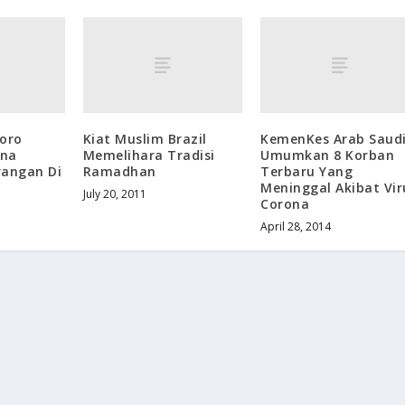
Moro
Kiat Muslim Brazil
KemenKes Arab Saud
ana
Memelihara Tradisi
Umumkan 8 Korban
rangan Di
Ramadhan
Terbaru Yang
Meninggal Akibat Vir
July 20, 2011
Corona
April 28, 2014