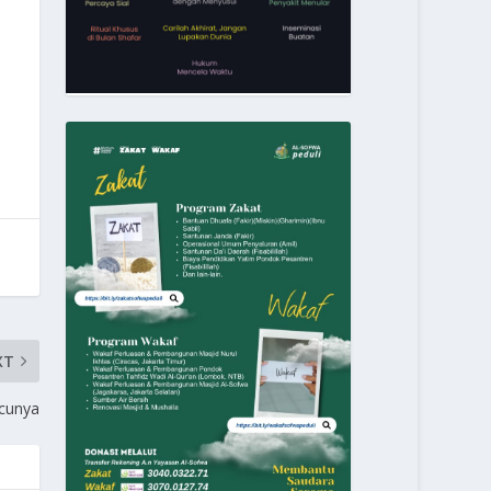
XT
cunya