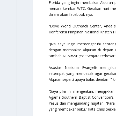
Florida yang ingin membakar Alquran 
menara kembar WTC. Gerakan hari mem
dalam akun facebook-nya.
”Dove World Outreach Center, Anda 
Konferensi Pimpinan Nasional Kristen Hi
”Jika saya ingin memengaruhi seoran
dengan membakar Alqur’an di depan 
tambah Nu&#241;ez. ”Senjata terbesar s
Asosiasi Nasional Evangelis mengel
setempat yang mendesak agar gerakan 
Alquran seperti upaya balas dendam,” kr
”Saya pikir ini mengerikan, menjijikka
Agama Southern Baptist Convention’s.
Yesus dan mengundang hujatan. ”Para 
yang membakar buku,” kata Chris Seiple,