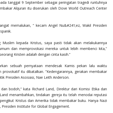
pada tanggal 9 September sebagai peringatan tragedi runtuhnya
bakar Alquran itu diserukan oleh Dove World Outreach Center
sangat memalukan, ” kecam Angel Nu&#241;ez, Wakil Presiden
spanik.
g Muslim kepada Kristus, saya pasti tidak akan melakukannya
umum dan memprovokasi mereka untuk lebih membenci kita,”
eorang Kristen adalah dengan cinta kasih.”
uarkan sebuah pernyataan mendesak Kamis pekan lalu waktu
provokatif itu dibatalkan. ”Kedengarannya, gerakan membakar
itik Presiden Asosiasi, Nae Leith Anderson.
n, dan bodoh,” kata Richard Land, Direktur dari Komisi Etika dan
 Land menambahkan, tindakan gereja itu telah menodai reputasi
pengikut Kristus dan Amerika tidak membakar buku. Hanya Nazi
 Presiden Institute for Global Engagement.