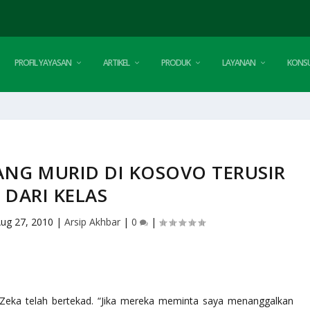
PROFIL YAYASAN
ARTIKEL
PRODUK
LAYANAN
KONSU
RANG MURID DI KOSOVO TERUSIR
DARI KELAS
ug 27, 2010
|
Arsip Akhbar
|
0
|
Zeka telah bertekad. “Jika mereka meminta saya menanggalkan