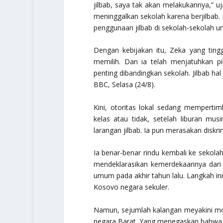
jilbab, saya tak akan melakukannya,” uj
meninggalkan sekolah karena berjilbab
penggunaan jilbab di sekolah-sekolah 
Dengan kebijakan itu, Zeka yang ting
memilih. Dan ia telah menjatuhkan pil
penting dibandingkan sekolah. Jilbab hal
BBC, Selasa (24/8).
Kini, otoritas lokal sedang mempert
kelas atau tidak, setelah liburan mu
larangan jilbab. Ia pun merasakan diskrim
Ia benar-benar rindu kembali ke sekola
mendeklarasikan kemerdekaannya dari 
umum pada akhir tahun lalu. Langkah in
Kosovo negara sekuler.
Namun, sejumlah kalangan meyakini mot
negara Barat. Yang menegaskan bahwa m