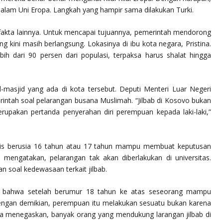
lam Uni Eropa. Langkah yang hampir sama dilakukan Turki.
 fakta lainnya. Untuk mencapai tujuannya, pemerintah mendorong
 kini masih berlangsung. Lokasinya di ibu kota negara, Pristina.
ih dari 90 persen dari populasi, terpaksa harus shalat hingga
d-masjid yang ada di kota tersebut. Deputi Menteri Luar Negeri
intah soal pelarangan busana Muslimah. “Jilbab di Kosovo bukan
erupakan pertanda penyerahan diri perempuan kepada laki-laki,”
dis berusia 16 tahun atau 17 tahun mampu membuat keputusan
 mengatakan, pelarangan tak akan diberlakukan di universitas.
 soal kedewasaan terkait jilbab.
si bahwa setelah berumur 18 tahun ke atas seseorang mampu
ngan demikian, perempuan itu melakukan sesuatu bukan karena
 Ia menegaskan, banyak orang yang mendukung larangan jilbab di