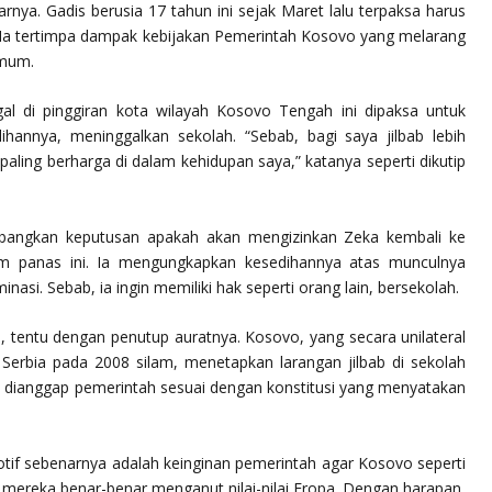
arnya. Gadis berusia 17 tahun ini sejak Maret lalu terpaksa harus
. Ia tertimpa dampak kebijakan Pemerintah Kosovo yang melarang
umum.
gal di pinggiran kota wilayah Kosovo Tengah ini dipaksa untuk
ihannya, meninggalkan sekolah. “Sebab, bagi saya jilbab lebih
 paling berharga di dalam kehidupan saya,” katanya seperti dikutip
imbangkan keputusan apakah akan mengizinkan Zeka kembali ke
sim panas ini. Ia mengungkapkan kesedihannya atas munculnya
inasi. Sebab, ia ingin memiliki hak seperti orang lain, bersekolah.
h, tentu dengan penutup auratnya. Kosovo, yang secara unilateral
Serbia pada 2008 silam, menetapkan larangan jilbab di sekolah
i dianggap pemerintah sesuai dengan konstitusi yang menyatakan
if sebenarnya adalah keinginan pemerintah agar Kosovo seperti
ereka benar-benar menganut nilai-nilai Eropa. Dengan harapan,