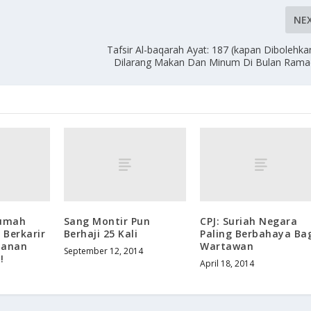
NE
Tafsir Al-baqarah Ayat: 187 (kapan Dibolehk
Dilarang Makan Dan Minum Di Bulan Rama
Rumah
Sang Montir Pun
CPJ: Suriah Negara
 Berkarir
Berhaji 25 Kali
Paling Berbahaya Ba
ulanan
Wartawan
September 12, 2014
!
April 18, 2014