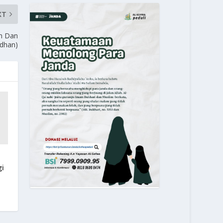
XT
an Dan
dhan)
gi