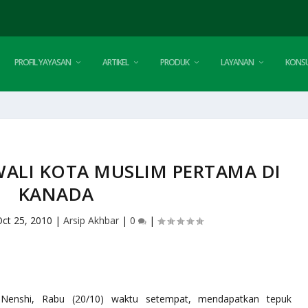
PROFIL YAYASAN
ARTIKEL
PRODUK
LAYANAN
KONSU
WALI KOTA MUSLIM PERTAMA DI
KANADA
Oct 25, 2010
|
Arsip Akhbar
|
0
|
enshi, Rabu (20/10) waktu setempat, mendapatkan tepuk