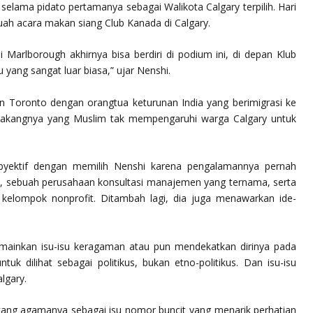
) selama pidato pertamanya sebagai Walikota Calgary terpilih. Hari
uah acara makan siang Club Kanada di Calgary.
Marlborough akhirnya bisa berdiri di podium ini, di depan Klub
u yang sangat luar biasa,” ujar Nenshi.
n Toronto dengan orangtua keturunan India yang berimigrasi ke
elakangnya yang Muslim tak mempengaruhi warga Calgary untuk
byektif dengan memilih Nenshi karena pengalamannya pernah
o, sebuah perusahaan konsultasi manajemen yang ternama, serta
an kelompok nonprofit. Ditambah lagi, dia juga menawarkan ide-
ainkan isu-isu keragaman atau pun mendekatkan dirinya pada
ntuk dilihat sebagai politikus, bukan etno-politikus. Dan isu-isu
lgary.
lakang agamanya sebagai isu nomor buncit yang menarik perhatian