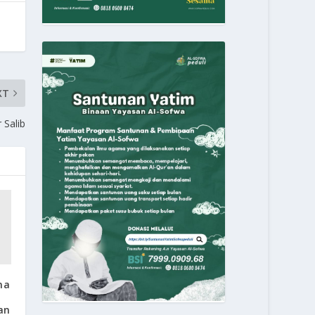
XT
Salib
na
an