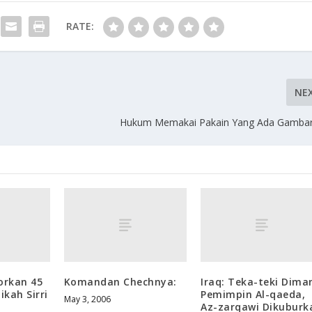
RATE:
NE
Hukum Memakai Pakain Yang Ada Gambar 
orkan 45
Komandan Chechnya:
Iraq: Teka-teki Dima
ikah Sirri
Pemimpin Al-qaeda,
May 3, 2006
Az-zarqawi Dikuburk