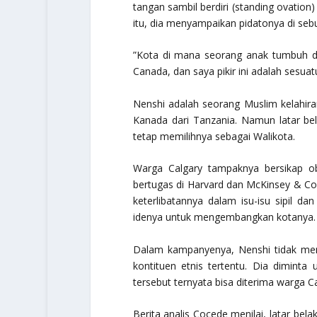
tangan sambil berdiri (standing ovation
itu, dia menyampaikan pidatonya di seb
”Kota di mana seorang anak tumbuh di 
Canada, dan saya pikir ini adalah sesuat
Nenshi adalah seorang Muslim kelahira
Kanada dari Tanzania. Namun latar b
tetap memilihnya sebagai Walikota.
Warga Calgary tampaknya bersikap o
bertugas di Harvard dan McKinsey & C
keterlibatannya dalam isu-isu sipil d
idenya untuk mengembangkan kotanya.
Dalam kampanyenya, Nenshi tidak mem
kontituen etnis tertentu. Dia diminta u
tersebut ternyata bisa diterima warga Ca
Berita analis Cocede menilai, latar be