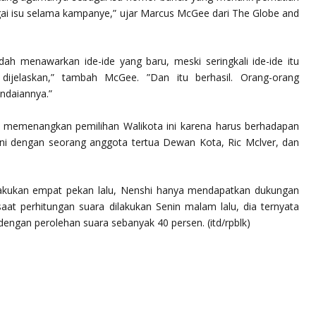
agai isu selama kampanye,” ujar Marcus McGee dari The Globe and
dah menawarkan ide-ide yang baru, meski seringkali ide-ide itu
ijelaskan,” tambah McGee. ”Dan itu berhasil. Orang-orang
ndaiannya.”
 memenangkan pemilihan Walikota ini karena harus berhadapan
kni dengan seorang anggota tertua Dewan Kota, Ric Mclver, dan
lakukan empat pekan lalu, Nenshi hanya mendapatkan dukungan
aat perhitungan suara dilakukan Senin malam lalu, dia ternyata
engan perolehan suara sebanyak 40 persen. (itd/rpblk)