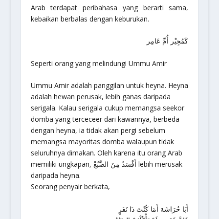
Arab terdapat peribahasa yang berarti sama,
kebaikan berbalas dengan keburukan.
كَمُجِيْر أُمِّ عَامِر
Seperti orang yang melindungi Ummu Amir
Ummu Amir adalah panggilan untuk heyna. Heyna
adalah hewan perusak, lebih ganas daripada
serigala. Kalau serigala cukup memangsa seekor
domba yang terceceer dari kawannya, berbeda
dengan heyna, ia tidak akan pergi sebelum
memangsa mayoritas domba walaupun tidak
seluruhnya dimakan. Oleh karena itu orang Arab
memiliki ungkapan, أَفْسَدُ مِنَ الضَّبُعْ lebih merusak
daripada heyna.
Seorang penyair berkata,
أَبَا حُرَاشَة أَمَا كُنْتَ ذَا نَفَرٍ