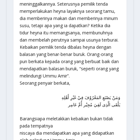
meninggalkannya. Seterusnya pemilik tenda
memperlakukan heyna layaknya seorang tamu,
dia memberinya makan dan memberinya minum
susu, tetapi apa yang ia dapatkan? Ketika dia
tidur heyna itu memangsanya, membunuhnya
dan membelah perutnya sampai usunya terburai.
Kebaikan pemilik tenda dibalas heyna dengan
balasan yang benar-benar buruk. Orang-orang
pun berkata kepada orang yang berbuat baik dan
mendapatkan balasan buruk, “seperti orang yang
melindungi Ummu Amir”.
Seorang penyair berkata,
وَمَنْ يَصْنَعِ المَعْرُوْفَ فِيْ غَيْرِ أَهْلِهِ
يَلْقَى الَّذِى لَقِيَ مُجِيْر أُمِّ عَامِر
Barangsiapa meletakkan kebaikan bukan tidak
pada tempatnya
niscaya dia mendapatkan apa yang didapatkan