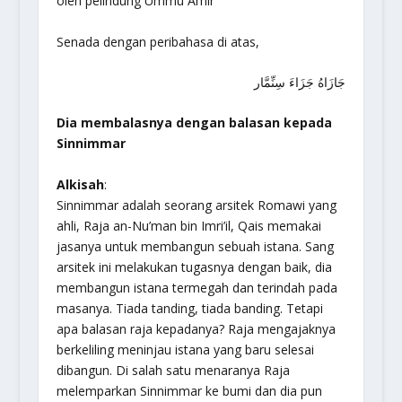
oleh pelindung Ummu Amir
Senada dengan peribahasa di atas,
جَازَاهُ جَزَاءَ سِنِّمَّار
Dia membalasnya dengan balasan kepada
Sinnimmar
Alkisah
:
Sinnimmar adalah seorang arsitek Romawi yang
ahli, Raja an-Nu’man bin Imri’il, Qais memakai
jasanya untuk membangun sebuah istana. Sang
arsitek ini melakukan tugasnya dengan baik, dia
membangun istana termegah dan terindah pada
masanya. Tiada tanding, tiada banding. Tetapi
apa balasan raja kepadanya? Raja mengajaknya
berkeliling meninjau istana yang baru selesai
dibangun. Di salah satu menaranya Raja
melemparkan Sinnimmar ke bumi dan dia pun