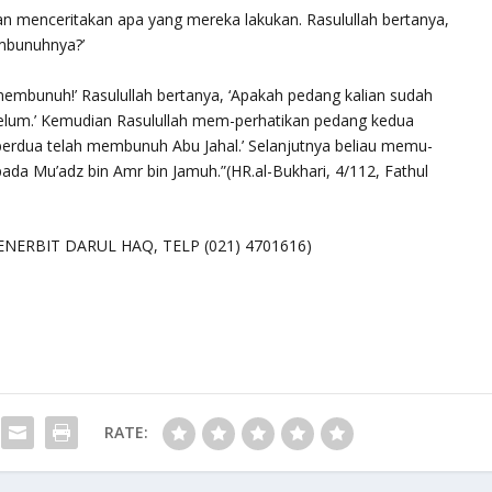
n menceritakan apa yang mereka lakukan. Rasulullah bertanya,
embunuhnya?’
mbunuh!’ Rasulullah bertanya, ‘Apakah pedang kalian sudah
Belum.’ Kemudian Rasulullah mem-perhatikan pedang kedua
 berdua telah membunuh Abu Jahal.’ Selanjutnya beliau memu-
ada Mu’adz bin Amr bin Jamuh.”(HR.al-Bukhari, 4/112, Fathul
ENERBIT DARUL HAQ, TELP (021) 4701616)
RATE: