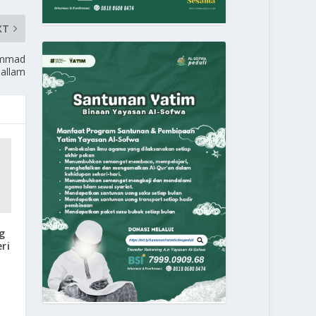
XT
hammad
sallam
g
ri