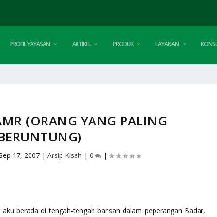
PROFIL YAYASAN
ARTIKEL
PRODUK
LAYANAN
KONSU
‘AMR (ORANG YANG PALING
BERUNTUNG)
Sep 17, 2007
|
Arsip Kisah
|
0
|
a aku berada di tengah-tengah barisan dalam peperangan Badar,