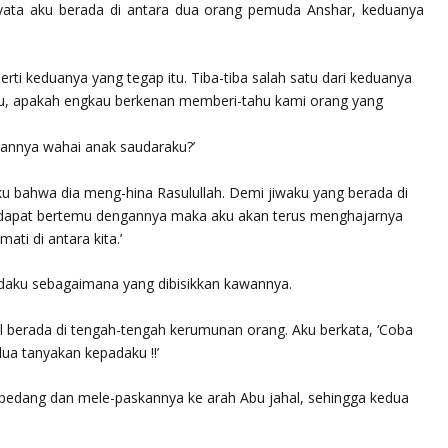
nyata aku berada di antara dua orang pemuda Anshar, keduanya
ti keduanya yang tegap itu. Tiba-tiba salah satu dari keduanya
, apakah engkau berkenan memberi-tahu kami orang yang
annya wahai anak saudaraku?’
 bahwa dia meng-hina Rasulullah. Demi jiwaku yang berada di
dapat bertemu dengannya maka aku akan terus menghajarnya
ati di antara kita.’
aku sebagaimana yang dibisikkan kawannya.
l berada di tengah-tengah kerumunan orang. Aku berkata, ‘Coba
rdua tanyakan kepadaku !!’
pedang dan mele-paskannya ke arah Abu jahal, sehingga kedua