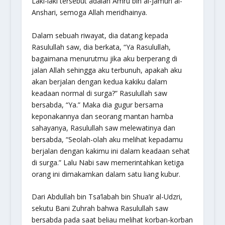
Laki-laki tersebut adalah Amru bin al-Jamuh al-
Anshari, semoga Allah meridhainya.
Dalam sebuah riwayat, dia datang kepada
Rasulullah saw, dia berkata, “Ya Rasulullah,
bagaimana menurutmu jika aku berperang di
jalan Allah sehingga aku terbunuh, apakah aku
akan berjalan dengan kedua kakiku dalam
keadaan normal di surga?” Rasulullah saw
bersabda, “Ya.” Maka dia gugur bersama
keponakannya dan seorang mantan hamba
sahayanya, Rasulullah saw melewatinya dan
bersabda, “Seolah-olah aku melihat kepadamu
berjalan dengan kakimu ini dalam keadaan sehat
di surga.” Lalu Nabi saw memerintahkan ketiga
orang ini dimakamkan dalam satu liang kubur.
Dari Abdullah bin Tsa’labah bin Shua’ir al-Udzri,
sekutu Bani Zuhrah bahwa Rasulullah saw
bersabda pada saat beliau melihat korban-korban