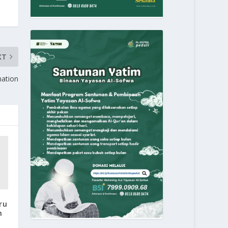
XT
mation
ru
m