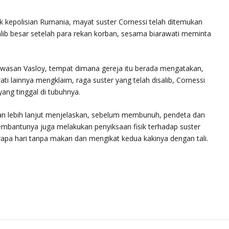
 kepolisian Rumania, mayat suster Cornessi telah ditemukan
alib besar setelah para rekan korban, sesama biarawati meminta
 kawasan Vasloy, tempat dimana gereja itu berada mengatakan,
i lainnya mengklaim, raga suster yang telah disalib, Cornessi
yang tinggal di tubuhnya.
isian lebih lanjut menjelaskan, sebelum membunuh, pendeta dan
embantunya juga melakukan penyiksaan fisik terhadap suster
pa hari tanpa makan dan mengikat kedua kakinya dengan tali.