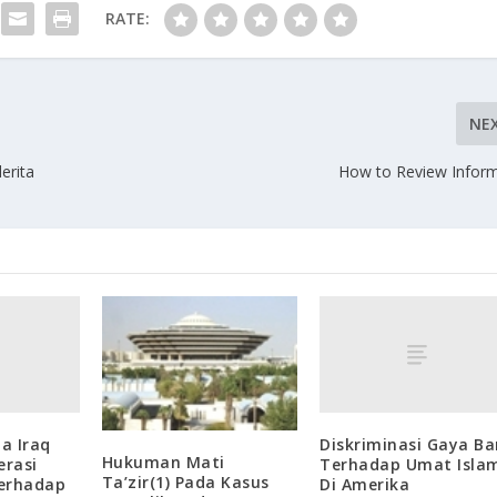
RATE:
NE
erita
How to Review Infor
a Iraq
Diskriminasi Gaya Ba
Hukuman Mati
rasi
Terhadap Umat Isla
Ta’zir(1) Pada Kasus
erhadap
Di Amerika