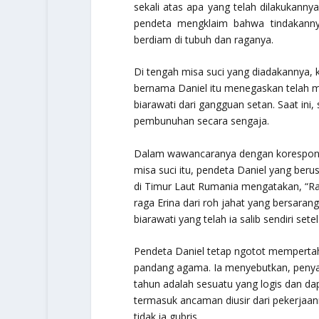
sekali atas apa yang telah dilakukanny
pendeta mengklaim bahwa tindakanny
berdiam di tubuh dan raganya.
Di tengah misa suci yang diadakannya, 
bernama Daniel itu menegaskan telah 
biarawati dari gangguan setan. Saat in
pembunuhan secara sengaja.
Dalam wawancaranya dengan korespond
misa suci itu, pendeta Daniel yang beru
di Timur Laut Rumania mengatakan, “Ra
raga Erina dari roh jahat yang bersara
biarawati yang telah ia salib sendiri s
Pendeta Daniel tetap ngotot memperta
pandang agama. Ia menyebutkan, penyali
tahun adalah sesuatu yang logis dan da
termasuk ancaman diusir dari pekerjaa
tidak ia gubris.