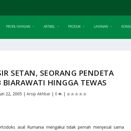
PROFIL YAYASAN
ARTIKEL
PRODUK
LAYANAN
KONSU
SIR SETAN, SEORANG PENDETA
B BIARAWATI HINGGA TEWAS
Jun 22, 2005
|
Arsip Akhbar
|
0
|
rtodoks asal Rumania mengakui tidak pernah menyesal sama