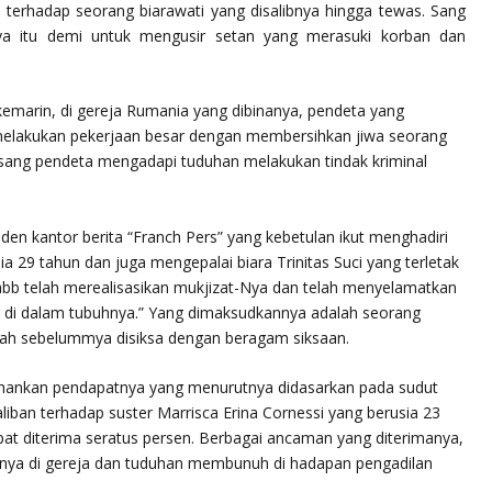
a terhadap seorang biarawati yang disalibnya hingga tewas. Sang
a itu demi untuk mengusir setan yang merasuki korban dan
kemarin, di gereja Rumania yang dibinanya, pendeta yang
melakukan pekerjaan besar dengan membersihkan jiwa seorang
i, sang pendeta mengadapi tuduhan melakukan tindak kriminal
en kantor berita
“Franch Pers”
yang kebetulan ikut menghadiri
sia 29 tahun dan juga mengepalai biara
Trinitas Suci
yang terletak
bb telah merealisasikan mukjizat-Nya dan telah menyelamatkan
ng di dalam tubuhnya.” Yang dimaksudkannya adalah seorang
etelah sebelummya disiksa dengan beragam siksaan.
hankan pendapatnya yang menurutnya didasarkan pada sudut
ban terhadap suster Marrisca Erina Cornessi yang berusia 23
pat diterima seratus persen. Berbagai ancaman yang diterimanya,
nnya di gereja dan tuduhan membunuh di hadapan pengadilan