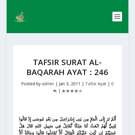
TAFSIR SURAT AL-
BAQARAH AYAT : 246
Posted by
admin
|
Jan 3, 2011
|
Tafsir Ayat
|
0
|
أَلَمْ تَرَ إِلَى الْمَلإِ مِن بَنِى إِسْرَاءِيلَ مِن بَعْدِ مُوسَى إِذْ قَالُوا
لِنَبِيٍّ لَّهُمُ ابْعَثْ لَنَا مَلِكًا نُّقَاتِلْ فِي سَبِيلِ اللهِ قَالَ هَلْ
عَسَيْتُمْ إِن كُتِبَ عَلَيْكُمُ الْقِتَالُ أَلاَّ تُقَاتِلُوا قَالُوا وَمَالَنَآ أَلاَّ