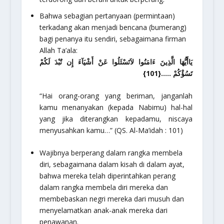
Bahwa sebagian pertanyaan (permintaan)
terkadang akan menjadi bencana (bumerang)
bagi penanya itu sendiri, sebagaimana firman
Allah Ta’ala:
يَاأَيُّهَا الَّذِينَ ءَامَنُوا لاَتَسْئَلُوا عَنْ أَشْيَآءَ إِن تُبْدَ لَكُمْ
تَسُؤْكُمْ …..{101}
“Hai orang-orang yang beriman, janganlah
kamu menanyakan (kepada Nabimu) hal-hal
yang jika diterangkan kepadamu, niscaya
menyusahkan kamu…”
(QS. Al-Ma’idah : 101)
Wajibnya berperang dalam rangka membela
diri, sebagaimana dalam kisah di dalam ayat,
bahwa mereka telah diperintahkan perang
dalam rangka membela diri mereka dan
membebaskan negri mereka dari musuh dan
menyelamatkan anak-anak mereka dari
penawanan.