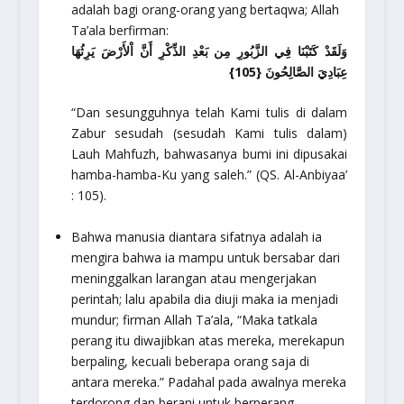
adalah bagi orang-orang yang bertaqwa; Allah
Ta’ala berfirman:
وَلَقَدْ كَتَبْنَا فِي الزَّبُورِ مِن بَعْدِ الذِّكْرِ أَنَّ اْلأَرْضَ يَرِثُهَا
عِبَادِيَ الصَّالِحُونَ {105}
“Dan sesungguhnya telah Kami tulis di dalam
Zabur sesudah (sesudah Kami tulis dalam)
Lauh Mahfuzh, bahwasanya bumi ini dipusakai
hamba-hamba-Ku yang saleh.”
(QS. Al-Anbiyaa’
: 105).
Bahwa manusia diantara sifatnya adalah ia
mengira bahwa ia mampu untuk bersabar dari
meninggalkan larangan atau mengerjakan
perintah; lalu apabila dia diuji maka ia menjadi
mundur; firman Allah Ta’ala, “Maka tatkala
perang itu diwajibkan atas mereka, merekapun
berpaling, kecuali beberapa orang saja di
antara mereka.” Padahal pada awalnya mereka
terdorong dan berani untuk berperang.