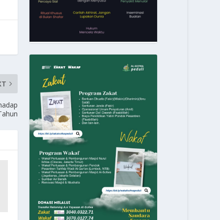
XT
rhadap
 Tahun