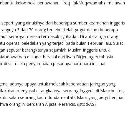
membantu kelompok perlawanan Iraq (
al-Muqawamah
) melawan
is seperti yang dinukilnya dari beberapa sumber keamanan Inggeris
urangnya 3 dari 70 orang tersebut telah gugur dalam beberapa
Iraq –semoga mereka termasuk syuhada-. Di antara tiga orang
tu operasi peledakan yang terjadi pada bulan Februari lalu. Surat
gan seputar berangkatnya sejumlah Muslim Inggeris untuk
l-Muqawamah di sana, berasal dari lisan Dirjen agen rahasia
r di sela-sela penyampaian pesannya baru-baru ini saat
ngenai adanya upaya untuk melacak keberadaan jaringan yang
 dilakukan menyusul ditangkapnya seorang Inggeris di Manchester,
utu salah seorang kaum fundamentalis Islam yang pergi berjihad
wa orang ini berdarah Aljazai-Perancis. (istod/AS)