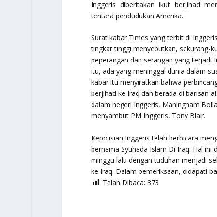
Inggeris diberitakan ikut berjihad 
tentara pendudukan Amerika.
Surat kabar
Times
yang terbit di Ingger
tingkat tinggi menyebutkan, sekurang-k
peperangan dan serangan yang terjadi 
itu, ada yang meninggal dunia dalam sua
kabar itu menyiratkan bahwa perbincan
berjihad ke Iraq dan berada di barisan a
dalam negeri Inggeris, Maningham Bollai
menyambut PM Inggeris, Tony Blair.
Kepolisian Inggeris telah berbicara me
bernama Syuhada Islam Di Iraq. Hal ini
minggu lalu dengan tuduhan menjadi sek
ke Iraq. Dalam pemeriksaan, didapati bah
Telah Dibaca:
373