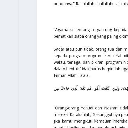
pohonnya.” Rasulullah
shallallahu ‘alaih
“Agama seseorang tergantung kepada 
perhatikan siapa orang yang paling dicint
Sadar atau pun tidak, orang tua dan 
kepada program-program kerja Yahudi
waktu, tenaga, dan pikiran, program h
dalam bentuk ‘tidak harus berpindah aga
Firman Allah Ta’ala,
لْهُدَى وَلَئِنِ اتَّبَعْتَ أَهْوَاءهُم بَعْدَ الَّذِي جَاءكَ مِنَ
“Orang-orang Yahudi dan Nasrani ti
mereka. Katakanlah, ‘Sesungguhnya petu
jika kamu mengikuti kemauan mereka 
menjadi pelindung dan penolong bagimu