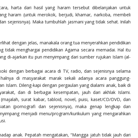
cara, harta dari hasil yang haram tersebut dibelanjakan untuk
ang haram (untuk merokok, berjudi, khamar, narkoba, membeli
an sejenisnya). Maka tumbuhlah jasmani yang tidak sehat. Inilah
lihat dengan jelas, manakala orang tua menyerahkan pendidikan
g tidak menghargai pendidikan Agama secara memadai. Hal itu
g di-ajarkan itu pun menyimpang dari sumber rujukan Islam (al-
koki dengan berbagai acara di TV, radio, dan sejenisnya selama
n halnya di masyarakat marak sekali adanya acara panggung-
n Islam. Dileng-kapi dengan pergaulan yang dialami anak, baik di
yarakat, dan di berbagai kesempatan, jauh dari akhlak Islami.
ajalah, surat kabar, tabloid, novel, puisi, kaset/CD/DVD, dan
atan (pornografi dan sejenisnya), maka genap lengkap dan
enyimpang menjadi menu/program/kurikulum yang mengarahkan
si.
hadap anak. Pepatah mengatakan, “Mangga jatuh tidak jauh dari