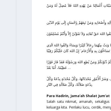
َسَيّئَاتِ أَعْمَالِنَا مَنْ يَهْدِهِ اللهُ فَلاَ مُضِلّ لَهُ وَمَنْ
اتّقُوا اللهَ حَقّ تُقَاتِهِ وَلاَ تَمُوْتُنّ إِلاّ وَأَنْتُمْ مُسْلِمُوْنَ
 وَبَثّ مِنْهُمَا رِجَالاً كَثِيْرًا وَنِسَاءً وَاتّقُوا اللهَ الَذِي
تَسَاءَلُوْنَ بِهِ وَاْلأَرْحَام َ إِنّ اللهَ كَانَ عَلَيْكُمْ رَقِيْبًا
لَكُمْ ذُنُوْبَكُمْ وَمَنْ يُطِعِ اللهَ وَرَسُوْلَهُ فَقَدْ فَازَ فَوْزًا
عَظِيْمًا، أَمّا بَعْدُ …
َشَرّ اْلأُمُوْرِ مُحْدَثَاتُهَا، وَكُلّ مُحْدَثَةٍ بِدْعَةٌ وَكُلّ
بِدْعَةٍ ضَلاَلَةً، وَكُلّ ضَلاَلَةِ فِي النّارِ.
Para Hadirin, Jama’ah Shalat Jum’at
Salah satu nikmat, amanah, sekaligus 
keluarga kita. Perilaku lucu, cerdik, m