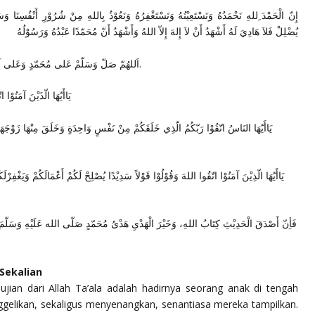
إِنّ الْحَمْدَ ِللهِ نَحْمَدُهُ وَنَسْتَعِيْنُهُ وَنَسْتَغْفِرُهُ وَنَعُوْذُ بِاللهِ مِنْ شُرُوْرِ أَنْفُسِنَا و
يُضْلِلْ فَلاَ هَادِيَ لَهُ أَشْهَدُ أَنْ لاَ إِلهَ إِلاّ اللهُ وَأَشْهَدُ أَنّ مُحَمّدًا عَبْدُهُ وَرَسُوْلُهُ
اَللهُمّ صَلّ وَسَلّمْ عَلى مُحَمّدٍ وَعَلى آلِهِ وِأَصْحَابِهِ وَمَنْ تَبِعَهُمْ بِإِحْسَانٍ إِلَى يَوْمِ الدّيْن.
يَاأَيّهَا الّذَيْنَ آمَنُوْا 
يَاأَيّهَا النَاسُ اتّقُوْا رَبّكُمُ الّذِي خَلَقَكُمْ مِنْ نَفْسٍ وَاحِدَةٍ وَخَلَقَ مِنْهَا زَوْجَهَا
يَاأَيّهَا الّذِيْنَ آمَنُوْا اتّقُوا اللهَ وَقُوْلُوْا قَوْلاً سَدِيْدًا يُصْلِحْ لَكُمْ أَعْمَالَكُمْ وَيَغْفِرْ
فَأِنّ أَصْدَقَ الْحَدِيْثِ كِتَابُ اللهِ، وَخَيْرَ الْهَدْىِ هَدْىُ مُحَمّدٍ صَلّى الله عَلَيْهِ وَسَلّمَ، و
 Sekalian
ujian dari Allah Ta’ala adalah hadirnya seorang anak di tengah
enggelikan, sekaligus menyenangkan, senantiasa mereka tampilkan.