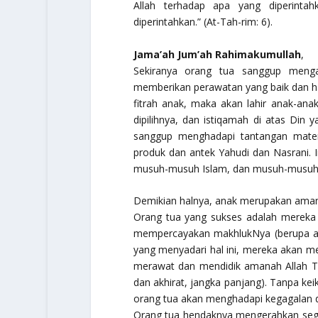
Allah terhadap apa yang diperint
diperintahkan.”
(At-Tah-rim: 6).
Jama’ah Jum’ah Rahimakumullah
,
Sekiranya orang tua sanggup menga
memberikan perawatan yang baik dan ha
fitrah anak, maka akan lahir anak-ana
dipilihnya, dan istiqamah di atas Din 
sanggup menghadapi tantangan materi
produk dan antek Yahudi dan Nasrani. 
musuh-musuh Islam, dan musuh-musuh k
Demikian halnya, anak merupakan ama
Orang tua yang sukses adalah merek
mempercayakan makhlukNya (berupa ana
yang menyadari hal ini, mereka akan m
merawat dan mendidik amanah Allah Ta
dan akhirat, jangka panjang). Tanpa ke
orang tua akan menghadapi kegagalan 
Orang tua hendaknya mengerahkan segal