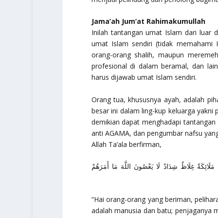
Jama’ah Jum’at Rahimakumullah
Inilah tantangan umat Islam dari luar
umat Islam sendiri (tidak memahami Is
orang-orang shalih, maupun meremehk
profesional di dalam beramal, dan la
harus dijawab umat Islam sendiri.
Orang tua, khususnya ayah, adalah pi
besar ini dalam ling-kup keluarga yakni
demikian dapat menghadapi tantangan mas
anti AGAMA, dan pengumbar nafsu yang d
Allah Ta’ala berfirman,
َا مَلَائِكَةٌ غِلَاظٌ شِدَادٌ لَا يَعْصُونَ اللَّهَ مَا أَمَرَهُمْ
“Hai orang-orang yang beriman, pelihar
adalah manusia dan batu; penjaganya ma