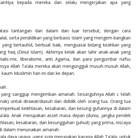
ahkanNya kepada mereka dan selalu mengerjakan apa yang
tasi tantangan dari dalam dan luar tersebut, dengan cara
lal, serta pendidikan yang berbasis Islam yang mengem-bangkan
k yang bertauhid, berbuat baik, menguasai bidang keahlian yang
yang haq (Dinul Islam). Akhirnya kelak akan lahir anak-anak yang
alis-me, liberalisme, anti Agama, dan para pengumbar nafsu
Insya Allah Ta’ala mereka akan mengungguli musuh-musuh Allah,
aum Muslimin hari ini dan ke depan.
nah.
a yang sanggup mengemban amanah. Sesunguhnya Allah c telah
k) untuk dirawat/diasuh dan dididik oleh orang tua. Orang tua
emperkuat keikhlasan, kesabaran, dan kesung-guhannya di dalam
’ala. Anak merupakan asset masa depan (dunia, jangka pendek
ikhlasan, kesabaran, dan kesungguhan (juhud) yang prima, niscaya
di dalam menunaikan amanah.
a daya upaya -yang juga merupakan karunia Allah Ta’ala- untuk