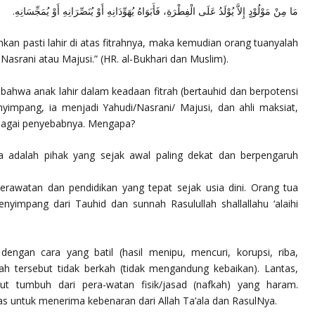
مَا مِنْ مَوْلُوْدٍ إِلاَّ يُوْلَدُ عَلَى الْفِطْرَةِ، فَأَبَوَاهُ يُهَوِّدَانِهِ أَوْ يُنَصِّرَانِهِ أَوْ يُمَجِّسَانِهِ.
nkan pasti lahir di atas fitrahnya, maka kemudian orang tuanyalah
asrani atau Majusi.”
(HR. al-Bukhari dan Muslim).
 bahwa anak lahir dalam keadaan fitrah (bertauhid dan berpotensi
yimpang, ia menjadi Yahudi/Nasrani/ Majusi, dan ahli maksiat,
ebagai penyebabnya. Mengapa?
 adalah pihak yang sejak awal paling dekat dan berpengaruh
rawatan dan pendidikan yang tepat sejak usia dini. Orang tua
enyimpang dari Tauhid dan sunnah Rasulullah
shallallahu ‘alaihi
 dengan cara yang batil (hasil menipu, mencuri, korupsi, riba,
h tersebut tidak berkah (tidak mengandung kebaikan). Lantas,
but tumbuh dari pera-watan fisik/jasad (nafkah) yang haram.
s untuk menerima kebenaran dari Allah Ta’ala dan RasulNya.