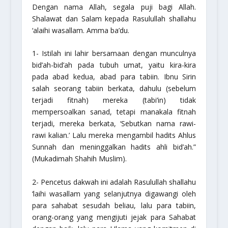
Dengan nama Allah, segala puji bagi Allah.
Shalawat dan Salam kepada Rasulullah
shallahu
‘alaihi wasallam
. Amma ba’du.
1- Istilah ini lahir bersamaan dengan munculnya
bid’ah-bid’ah pada tubuh umat, yaitu kira-kira
pada abad kedua, abad para tabiin. Ibnu Sirin
salah seorang tabiin berkata, dahulu (sebelum
terjadi fitnah) mereka (tabi’in) tidak
mempersoalkan sanad, tetapi manakala fitnah
terjadi, mereka berkata, ‘Sebutkan nama rawi-
rawi kalian.’ Lalu mereka mengambil hadits Ahlus
Sunnah dan meninggalkan hadits ahli bid’ah.”
(Mukadimah Shahih Muslim).
2- Pencetus dakwah ini adalah Rasulullah
shallahu
‘laihi wasallam
yang selanjutnya digawangi oleh
para sahabat sesudah beliau, lalu para tabiin,
orang-orang yang mengijuti jejak para Sahabat