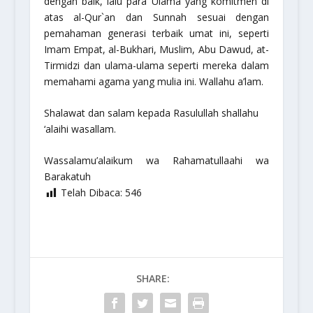
dengan baik, lalu para Ulama yang komitmen di
atas al-Qur`an dan Sunnah sesuai dengan
pemahaman generasi terbaik umat ini, seperti
Imam Empat, al-Bukhari, Muslim, Abu Dawud, at-
Tirmidzi dan ulama-ulama seperti mereka dalam
memahami agama yang mulia ini.
Wallahu a’lam
.
Shalawat dan salam kepada Rasulullah
shallahu
‘alaihi wasallam.
Wassalamu’alaikum wa Rahamatullaahi wa
Barakatuh
Telah Dibaca:
546
SHARE: