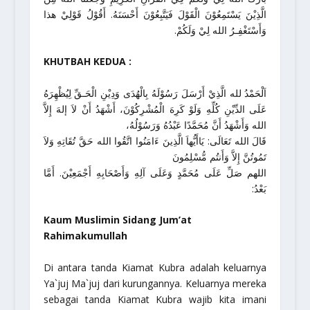
الَّذِيْنَ يَسْتَمِعُوْنَ الْقَوْلَ فَيَتَّبِعُوْنَ أَحْسَنَهُ. أَقُوْلُ قَوْلِيْ هذا
وَأَسْتَغْفِـرُ الله لِيْ وَلَكُمْ.
KHUTBAH KEDUA :
اَلْحَمْدُ لله الَّذِيْ أَرْسَلَ رَسُوْلَهُ بِالْهُدَى وَدِيْنِ الْحَـقِّ لِيُظْهِرَهُ
عَلَى الدِّيْنِ كُلِّهِ وَلَوْ كَرِهَ الْمُشْرِكُوْنَ، أَشْهَدُ أَنْ لاَ إلهَ إِلاَّ
الله وَأَشْهَدُ أَنَّ مُحَمَّدًا عَبْدُهُ وَرَسُوْلُهُ،
قَالَ الله تَعَالَى: يَاأَيُّهاَ الَّذِينَ ءَامَنُوا اتَّقُوا الله حَقَّ تُقَاتِهِ وَلاَ
تَمُوتُنَّ إِلاَّ وَأَنتُم مُّسْلِمُونَ
اللهم صَلِّ عَلَى مُحَمَّدٍ وَعَلَى آلِهِ وَأَصْحَابِهِ أَجْمَعِيْنَ. أَمَّا
بَعْدُ:
Kaum Muslimin Sidang Jum’at
Rahimakumullah
Di antara tanda
Kiamat Kubra
adalah keluarnya
Ya`juj Ma`juj dari kurungannya. Keluarnya mereka
sebagai tanda
Kiamat Kubra
wajib kita imani