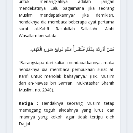
untuk menangkalnya adalah jangan
mendekatinya. Lalu bagaimana jika seorang
Muslim mendapatkannya? Jika demikian,
hendaknya dia membaca beberapa ayat pertama
surat al-Kahfi. Rasulullah Sallallahu ‘Alahi
Wasallam bersabda :
فَمَنْ أَدْرَكَهُ مِنْكُمْ فَلْيَقْـرَأْ عَلَيْهِ فَوَاتِحَ سُوْرَةِ الْكَهْفِ.
“Barangsiapa dari kalian mendapatkannya, maka
hendaknya dia membaca pembukaan surat al-
Kahfi untuk menolak bahayanya.”
(HR. Muslim
dari an-Nawas bin Sam’an,
Mukhtashar Shahih
Muslim
, no. 2048).
Ketiga :
Hendaknya seorang Muslim tetap
memegang teguh akidahnya yang lurus dan
imannya yang kokoh agar tidak tertipu oleh
Dajjal.