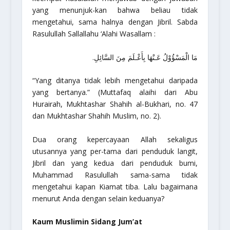
yang menunjuk-kan bahwa beliau tidak
mengetahui, sama halnya dengan Jibril. Sabda
Rasulullah Sallallahu ‘Alahi Wasallam :
مَا الْمَسْؤُوْلُ عَـنْهَا بِأَعْـلَمَ مِنَ السَّائِلِ.
“Yang ditanya tidak lebih mengetahui daripada
yang bertanya.”
(Muttafaq alaihi dari Abu
Hurairah,
Mukhtashar Shahih al-Bukhari,
no. 47
dan
Mukhtashar Shahih Muslim,
no. 2).
Dua orang kepercayaan Allah sekaligus
utusannya yang per-tama dari penduduk langit,
Jibril dan yang kedua dari penduduk bumi,
Muhammad Rasulullah sama-sama tidak
mengetahui kapan Kiamat tiba. Lalu bagaimana
menurut Anda dengan selain keduanya?
Kaum Muslimin Sidang Jum’at