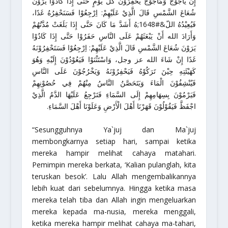
إِنَّ يَأْجُوْجَ وَمَأْجُوْجَ يَحْفِرُوْنَ كُلَّ يَوْمٍ حَتَّى إِذَا كَادُوْا يَرَوْنَ
شُعَاعَ الشَّمْسِ قَالَ الَّذِيْ عَلَيْهِمْ: اِرْجِعُوْا فَسَنَحْفِرُهُ غَدًا،
فَيُعِيْدُهُ اللّ&#1648;هُ أَشَدَّ مَا كَانَ حَتَّى إِذَا بَلَغَتْ مُدَّتُهُمْ
وَأَرَادَ الله أَنْ يَبْعَثَهُمْ عَلَى النَّاسِ حَفَرُوْا حَتَّى إِذَا كَادُوْا
يَرَوْنَ شُعَاعَ الشَّمْسِ قَالَ الَّذِيْ عَلَيْهِمْ: اِرْجِعُوْا فَسَتَحْفِرُوْنَهُ
غَدًا إِنْ شَاءَ الله عز وجل، وَاسْتَثْنَوْا فَيَعُوْدُوْنَ إِلَيْهِ وَهُوَ
كَهَيْئَتِهِ حِيْنَ تَرَكُوْهُ فَيَحْفِرُوْنَهُ وَيَخْرُجُوْنَ عَلَى النَّاسِ
فَيُنْشِفُوْنَ الْمَاءَ وَيَتَحَصَّنُ النَّاسُ مِنْهُمْ فِي حُصُوْنِهِمْ
فَيَرْمُوْنَ بِسِهَامِهِمْ إِلَى السَّمَاءِ فَتَرْجِعُ عَلَيْهَا الدَّمُ الَّذِيْ
اجْفَظَّ فَيَقُوْلُوْنَ قَهَرْنَا أَهْلَ الْأَرْضِ وَعَلَوْنَا أَهْلَ السَّمَاءِ.
“Sesungguhnya Ya`juj dan Ma`juj
membongkarnya setiap hari, sampai ketika
mereka hampir melihat cahaya matahari.
Pemimpin mereka berkata, ‘Kalian pulanglah, kita
teruskan besok’. Lalu Allah mengembalikannya
lebih kuat dari sebelumnya. Hingga ketika masa
mereka telah tiba dan Allah ingin mengeluarkan
mereka kepada ma-nusia, mereka menggali,
ketika mereka hampir melihat cahaya ma-tahari,