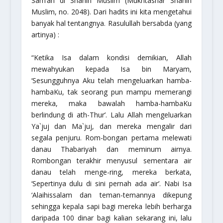
Sam’an di
Shahih Muslim
(
Mukhtashar Shahih
Muslim
, no. 2048). Dari hadits ini kita mengetahui
banyak hal tentangnya. Rasulullah bersabda (yang
artinya) :
“Ketika Isa dalam kondisi demikian, Allah
mewahyukan kepada Isa bin Maryam,
‘Sesungguhnya Aku telah mengeluarkan hamba-
hambaKu, tak seorang pun mampu memerangi
mereka, maka bawalah hamba-hambaKu
berlindung di ath-Thur’. Lalu Allah mengeluarkan
Ya`juj dan Ma`juj, dan mereka mengalir dari
segala penjuru. Rom-bongan pertama melewati
danau Thabariyah dan meminum airnya.
Rombongan terakhir menyusul sementara air
danau telah menge-ring, mereka berkata,
‘Sepertinya dulu di sini pernah ada air’. Nabi Isa
‘Alaihissalam dan teman-temannya dikepung
sehingga kepala sapi bagi mereka lebih berharga
daripada 100 dinar bagi kalian sekarang ini, lalu