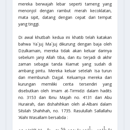
mereka berwajah lebar seperti tameng yang
menonjol dengan rambut merah kecoklatan,
mata sipit, datang dengan cepat dari tempat
yang tinggi.
Di awal khutbah kedua ini khatib telah katakan
bahwa Ya`juj Ma`juj dikurung dengan baja oleh
Dzulkarnain, mereka tidak akan keluar darinya
sebelum janji Allah tiba, dan itu terjadi di akhir
zaman sebagai tanda Kiamat yang sudah di
ambang pintu. Mereka keluar setelah Isa turun
dan membunuh Dajjal. Keluarnya mereka dari
kurungan memiliki cerita tersendiri yang
disebutkan oleh Imam at-Tirmidzi dalam hadits
no. 3153 dan Ibnu Majah no. 4131 dari Abu
Hurairah, dan dishahihkan oleh al-Albani dalam
Silsilah Shahihah
, no. 1735. Rasulullah Sallallahu
‘Alahi Wasallam bersabda :