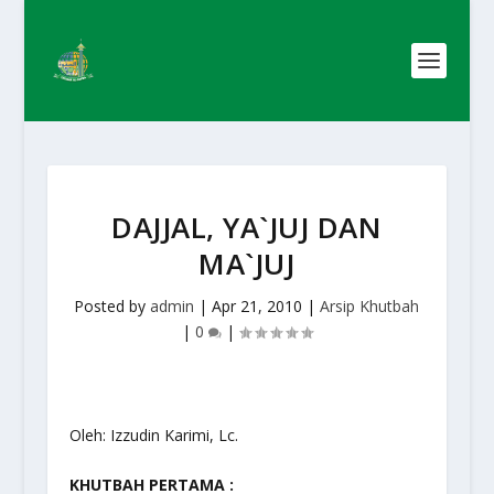
DAJJAL, YA`JUJ DAN
MA`JUJ
Posted by
admin
|
Apr 21, 2010
|
Arsip Khutbah
|
0
|
Oleh: Izzudin Karimi, Lc.
KHUTBAH PERTAMA :