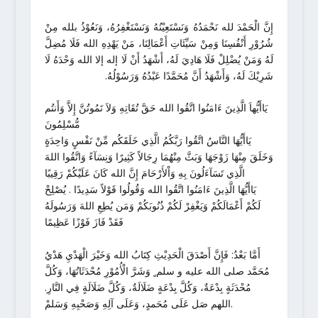
إِنَّ الْحَمْدَ لله نَحْمَدُهُ وَنَسْتَعِيْنُهُ وَنَسْتَغْفِرُهُ، وَنَعُوْذُ بلله مِنْ
شُرُوْرِ أَنْفُسِنَا وَمِنْ سَيِّئَاتِ أَعْمَالِنَا، مَنْ يَهْدِهِ الله فَلَا مُضِلَّ
لَهُ وَمَنْ يُضْلِلْ فَلَا هَادِيَ لَهُ، أَشْهَدُ أَنْ لَا إله إلا الله وَحْدَهُ لَا
شَرِيْكَ لَهُ، وَأَشْهَدُ أَنَّ مُحَمَّدًا عَبْدُهُ وَرَسُوْلُهُ.
يَاأَيُّهاَ الَّذِينَ ءَامَنُوا اتَّقُوا الله حَقَّ تُقَاتِهِ وَلاَ تَمُوتُنَّ إِلاَّ وَأَنتُم
مُّسْلِمُونَ
يَاأَيُّهَا النَّاسُ اتَّقُوا رَبَّكُمُ الَّذِي خَلَقَكُم مِّنْ نَفْسٍ وَاحِدَةٍ
وَخَلَقَ مِنْهَا زَوْجَهَا وَبَثَّ مِنْهُمَا رِجَالاً كَثِيرًا وَنِسَآءً وَاتَّقُوا اللهَ
الَّذِي تَسَآءَلُونَ بِهِ وَاْلأَرْحَامَ إِنَّ الله كَانَ عَلَيْكُمْ رَقِيبًا
يَاأَيُّهَا الَّذِينَ ءَامَنُوا اتَّقُوا الله وَقُولُوا قَوْلاً سَدِيدًا . يُصْلِحْ
لَكُمْ أَعْمَالَكُمْ وَيَغْفِرْ لَكُمْ ذُنُوبَكُمْ وَمَن يُطِعِ اللهَ وَرَسُولَهُ
فَقَدْ فَازَ فَوْزًا عَظِيمًا
أَمَّا بَعْدُ: فَإِنَّ أَصْدَقَ الْحَدِيْثِ كِتَابُ الله وَخَيْرَ الْهَدْيِ هَدْيُ
مُحَمَّد صلى الله عليه و سلم ٍ وَشَرَّ الْأُمُوْرِ مُحْدَثَاتُهَا، وَكُلَّ
مُحْدَثَةٍ بِدْعَةٌ، وَكُلَّ بِدْعَةٍ ضَلَالَةٌ، وَكُلَّ ضَلَالَةٍ فِي النَّارِ.
اللهم صَل عَلَى مُحَمدٍ، وَعَلَى آلِهِ وَصَحْبِهِ وَسَلمْ.