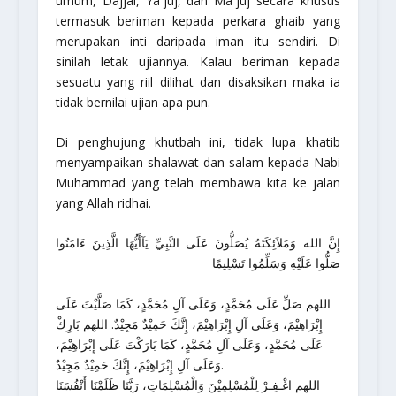
umum, Dajjal, Ya`juj, dan Ma`juj secara khusus
termasuk beriman kepada perkara ghaib yang
merupakan inti daripada iman itu sendiri. Di
sinilah letak ujiannya. Kalau beriman kepada
sesuatu yang riil dilihat dan disaksikan maka ia
tidak bernilai ujian apa pun.
Di penghujung khutbah ini, tidak lupa khatib
menyampaikan shalawat dan salam kepada Nabi
Muhammad yang telah membawa kita ke jalan
yang Allah ridhai.
إِنَّ الله وَمَلاَئِكَتَهُ يُصَلُّونَ عَلَى النَّبِيِّ يَآأَيُّهَا الَّذِينَ ءَامَنُوا
صَلُّوا عَلَيْهِ وَسَلِّمُوا تَسْلِيمًا
اللهم صَلِّ عَلَى مُحَمَّدٍ، وَعَلَى آلِ مُحَمَّدٍ، كَمَا صَلَّيْتَ عَلَى
إِبْرَاهِيْمَ، وَعَلَى آلِ إِبْرَاهِيْمَ، إِنَّكَ حَمِيْدٌ مَجِيْدٌ. اللهم بَارِكْ
عَلَى مُحَمَّدٍ، وَعَلَى آلِ مُحَمَّدٍ، كَمَا بَارَكْتَ عَلَى إِبْرَاهِيْمَ،
وَعَلَى آلِ إِبْرَاهِيْمَ، إِنَّكَ حَمِيْدٌ مَجِيْدٌ.
اللهم اغْـفِـرْ لِلْمُسْلِمِيْنَ وَالْمُسْلِمَاتِ، رَبَّنَا ظَلَمْنَا أَنْفُسَنَا