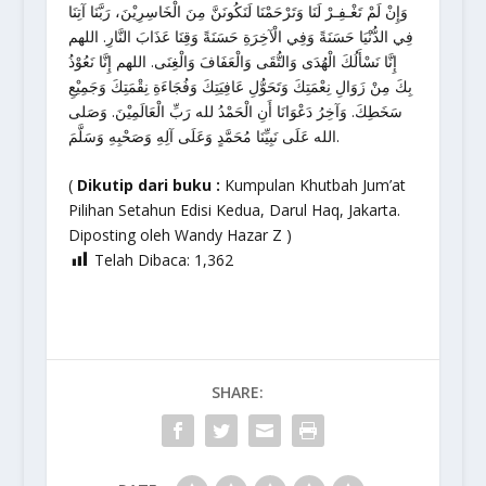
وَإِنْ لَمْ تَغْـفِـرْ لَنَا وَتَرْحَمْنَا لَنَكُونَنَّ مِنَ الْخَاسِرِيْنَ، رَبَّنَا آتِنَا
فِي الدُّنْيَا حَسَنَةً وَفِي الْآخِرَةِ حَسَنَةً وَقِنَا عَذَابَ النَّارِ. اللهم
إِنَّا نَسْأَلُكَ الْهُدَى وَالتُّقَى وَالْعَفَافَ وَالْغِنَى. اللهم إِنَّا نَعُوْذُ
بِكَ مِنْ زَوَالِ نِعْمَتِكَ وَتَحَوُّلِ عَافِيَتِكَ وَفُجَاءَةِ نِقْمَتِكَ وَجَمِيْعِ
سَخَطِكَ. وَآخِرُ دَعْوَانَا أَنِ الْحَمْدُ لله رَبِّ الْعَالَمِيْنَ. وَصَلى
الله عَلَى نَبِيِّنَا مُحَمَّدٍ وَعَلَى آلِهِ وَصَحْبِهِ وَسَلَّمَ.
(
Dikutip dari buku :
Kumpulan Khutbah Jum’at
Pilihan Setahun Edisi Kedua, Darul Haq, Jakarta.
Diposting oleh Wandy Hazar Z )
Telah Dibaca:
1,362
SHARE: