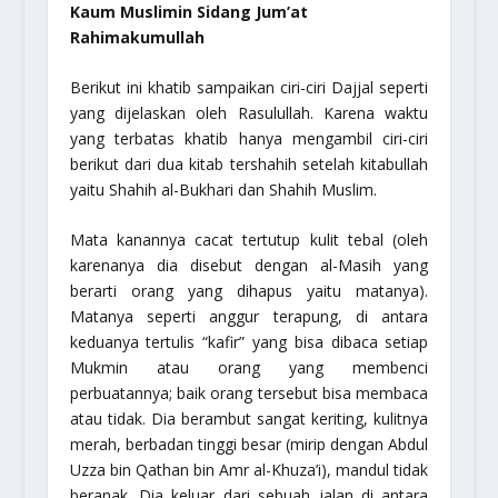
Kaum Muslimin Sidang Jum’at
Rahimakumullah
Berikut ini khatib sampaikan ciri-ciri Dajjal seperti
yang dijelaskan oleh Rasulullah. Karena waktu
yang terbatas khatib hanya mengambil ciri-ciri
berikut dari dua kitab tershahih setelah kitabullah
yaitu
Shahih al-Bukhari
dan
Shahih Muslim
.
Mata kanannya cacat tertutup kulit tebal (oleh
karenanya dia disebut dengan al-Masih yang
berarti orang yang dihapus yaitu matanya).
Matanya seperti anggur terapung, di antara
keduanya tertulis “kafir” yang bisa dibaca setiap
Mukmin atau orang yang membenci
perbuatannya; baik orang tersebut bisa membaca
atau tidak. Dia berambut sangat keriting, kulitnya
merah, berbadan tinggi besar (mirip dengan Abdul
Uzza bin Qathan bin Amr al-Khuza’i), mandul tidak
beranak. Dia keluar dari sebuah jalan di antara