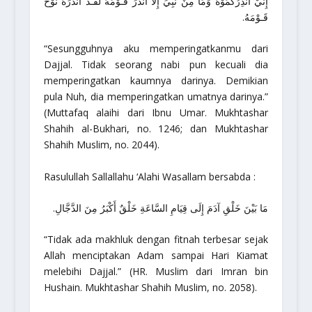
إِنِّيْ أُنْذِرُكُمُوْهُ وَمَا مِنْ نَبِيٍّ إِلاَّ أَنْذَرَ قَـوْمَهُ لَقَـدْ أَنْذَرَهُ نُوْحٌ
قَـوْمَهُ.
“Sesungguhnya aku memperingatkanmu dari
Dajjal. Tidak seorang nabi pun kecuali dia
memperingatkan kaumnya darinya. Demikian
pula Nuh, dia memperingatkan umatnya darinya.”
(Muttafaq alaihi dari Ibnu Umar.
Mukhtashar
Shahih al-Bukhari
, no. 1246; dan
Mukhtashar
Shahih Muslim
, no. 2044).
Rasulullah Sallallahu ‘Alahi Wasallam bersabda :
مَا بَيْنَ خَلْقِ آدَمَ إِلَى قِيَامِ السَّاعَةِ خَلْقٌ أَكْبَرُ مِنَ الدَّجَّالِ.
“Tidak ada makhluk dengan fitnah terbesar sejak
Allah menciptakan Adam sampai Hari Kiamat
melebihi Dajjal.”
(HR. Muslim dari Imran bin
Hushain.
Mukhtashar Shahih Muslim
, no. 2058).