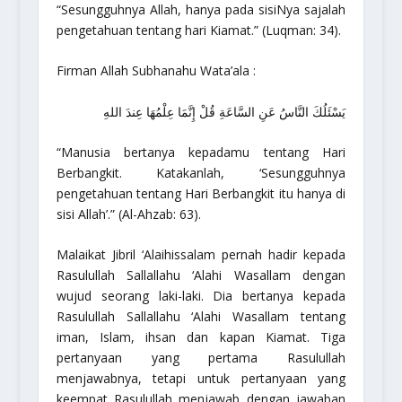
“Sesungguhnya Allah, hanya pada sisiNya sajalah
pengetahuan tentang hari Kiamat.”
(Luqman: 34).
Firman Allah Subhanahu Wata’ala :
يَسْئَلُكَ النَّاسُ عَنِ السَّاعَةِ قُلْ إِنَّمَا عِلْمُهَا عِندَ اللهِ
“Manusia bertanya kepadamu tentang Hari
Berbangkit. Katakanlah, ‘Sesungguhnya
pengetahuan tentang Hari Berbangkit itu hanya di
sisi Allah’.”
(Al-Ahzab: 63).
Malaikat Jibril ‘Alaihissalam pernah hadir kepada
Rasulullah Sallallahu ‘Alahi Wasallam dengan
wujud seorang laki-laki. Dia bertanya kepada
Rasulullah Sallallahu ‘Alahi Wasallam tentang
iman, Islam, ihsan dan kapan Kiamat. Tiga
pertanyaan yang pertama Rasulullah
menjawabnya, tetapi untuk pertanyaan yang
keempat Rasulullah menjawab dengan jawaban