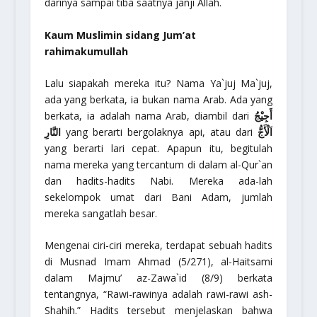
darinya sampai tiba saatnya janji Allah.
Kaum Muslimin sidang Jum’at
rahimakumullah
Lalu siapakah mereka itu? Nama Ya`juj Ma`juj,
ada yang berkata, ia bukan nama Arab. Ada yang
berkata, ia adalah nama Arab, diambil dari
أَجِيْجُ
النَّارِ
yang berarti bergolaknya api, atau dari
اَلْأَجُّ
yang berarti lari cepat. Apapun itu, begitulah
nama mereka yang tercantum di dalam al-Qur`an
dan hadits-hadits Nabi. Mereka ada-lah
sekelompok umat dari Bani Adam, jumlah
mereka sangatlah besar.
Mengenai ciri-ciri mereka, terdapat sebuah hadits
di
Musnad Imam Ahmad
(5/271), al-Haitsami
dalam
Majmu’ az-Zawa`id
(8/9) berkata
tentangnya, “Rawi-rawinya adalah rawi-rawi
ash-
Shahih
.” Hadits tersebut menjelaskan bahwa