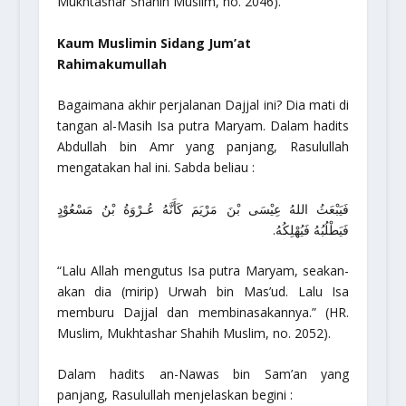
Mukhtashar Shahih Muslim,
no. 2046).
Kaum Muslimin Sidang Jum’at
Rahimakumullah
Bagaimana akhir perjalanan Dajjal ini? Dia mati di
tangan al-Masih Isa putra Maryam. Dalam hadits
Abdullah bin Amr yang panjang, Rasulullah
mengatakan hal ini. Sabda beliau :
فَيَبْعَثُ اللهُ عِيْسَى بْنَ مَرْيَمَ كَأَنَّهُ عُـرْوَةُ بْنُ مَسْعُوْدٍ
فَيَطْلُبُهُ فَيُهْلِكُهُ.
“Lalu Allah mengutus Isa putra Maryam, seakan-
akan dia (mirip) Urwah bin Mas’ud. Lalu Isa
memburu Dajjal dan membinasakannya.”
(HR.
Muslim,
Mukhtashar Shahih Muslim
, no. 2052).
Dalam hadits an-Nawas bin Sam’an yang
panjang, Rasulullah menjelaskan begini :