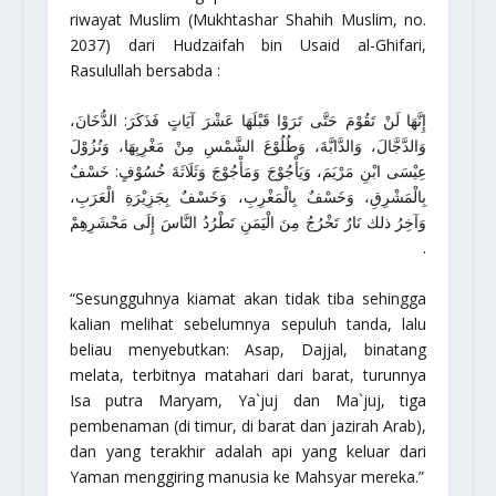
riwayat Muslim (
Mukhtashar Shahih Muslim,
no.
2037) dari Hudzaifah bin Usaid al-Ghifari,
Rasulullah bersabda :
إِنَّهَا لَنْ تَقُوْمَ حَتَّى تَرَوْا قَبْلَهَا عَشْرَ آيَاتٍ فَذَكَرَ: الدُّخَانَ،
وَالدَّجَّالَ، وَالدَّابَّةَ، وَطُلُوْعَ الشَّمْسِ مِنْ مَغْرِبِهَا، وَنُزُوْلَ
عِيْسَى ابْنِ مَرْيَمَ، وَيَأْجُوْجَ وَمَأْجُوْجَ وَثَلَاثَةَ خُسُوْفٍ: خَسْفٌ
بِالْمَشْرِقِ، وَخَسْفٌ بِالْمَغْرِبِ، وَخَسْفٌ بِجَزِيْرَةِ الْعَرَبِ،
وَآخِرُ ذلك نَارٌ تَخْرُجُ مِنَ الْيَمَنِ تَطْرُدُ النَّاسَ إِلَى مَحْشَرِهِمْ
.
“Sesungguhnya kiamat akan tidak tiba sehingga
kalian melihat sebelumnya sepuluh tanda, lalu
beliau menyebutkan: Asap, Dajjal, binatang
melata, terbitnya matahari dari barat, turunnya
Isa putra Maryam, Ya`juj dan Ma`juj, tiga
pembenaman (di timur, di barat dan jazirah Arab),
dan yang terakhir adalah api yang keluar dari
Yaman menggiring manusia ke Mahsyar mereka.”