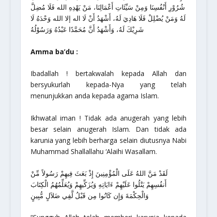
شُرُوْرِ أَنْفُسِنَا وَمِنْ سَيِّئَاتِ أَعْمَالِنَا، مَنْ يَهْدِهِ الله فَلَا مُضِلَّ
لَهُ وَمَنْ يُضْلِلْ فَلَا هَادِيَ لَهُ، أَشْهَدُ أَنْ لَا اله إلا الله وَحْدَهُ لَا
شَرِيْكَ لَهُ، وَأَشْهَدُ أَنَّ مُحَمَّدًا عَبْدُهُ وَرَسُوْلُهُ
Amma ba’du :
Ibadallah
! bertakwalah kepada Allah dan
bersyukurlah kepada-Nya yang telah
menunjukkan anda kepada agama Islam.
Ikhwatal iman
! Tidak ada anugerah yang lebih
besar selain anugerah Islam. Dan tidak ada
karunia yang lebih berharga selain diutusnya Nabi
Muhammad Shallallahu ‘Alaihi Wasallam.
لَقَدْ مَنَّ اللهُ عَلَى الْمُؤْمِنِينَ إِذْ بَعَثَ فِيهِمْ رَسُولاً مِّنْ
أَنفُسِهِمْ يَتْلُوا عَلَيْهِمْ ءَايَاتِهِ وَيُزَكِّيهِمْ وَيُعَلِّمُهُمُ الْكِتَابَ
وَالْحِكْمَةَ وَإِن كَانُوا مِن قَبْلُ لَّفِي ضَلاَلٍ مُّبِينٍ