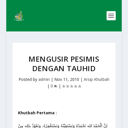
MENGUSIR PESIMIS
DENGAN TAUHID
Posted by
admin
|
Nov 11, 2010
|
Arsip Khutbah
|
0
|
Khutbah Pertama :
إِنَّ الْحَمْدَ لله نَحْمَدُهُ وَنَسْتَعِيْنُهُ وَنَسْتَغْفِرُهُ، وَنَعُوْذُ بلله مِنْ