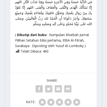
فِي الدُّنْيَا حَسَنَةً وَفِي الْآخِرَةِ حَسَنَةً وَقِنَا عَذَابَ النَّارِ. اللهم
إِنَّا نَسْأَلُكَ الْهُدَى وَالتُّقَى وَالْعَفَافَ وَالْغِنَى. اللهم إِنَّا نَعُوْذُ
بِكَ مِنْ زَوَالِ نِعْمَتِكَ وَتَحَوُّلِ عَافِيَتِكَ وَفُجَاءَةِ نِقْمَتِكَ وَجَمِيْعِ
سَخَطِكَ. وَآخِرُ دَعْوَانَا أَنِ الْحَمْدُ لله رَبِّ الْعَالَمِيْنَ. وَصَلى
الله عَلَى نَبِيِّنَا مُحَمَّدٍ وَعَلَى آلِهِ وَصَحْبِهِ وَسَلَّمَ
(
Dikutip dari buku
: Kumpulan Khutbah Jum’at
Pilihan Setahun Edisi pertama, ElBA Al-Fitrah,
Surabaya . Diposting oleh Yusuf Al-Lomboky )
Telah Dibaca:
460
SHARE:
RATE: