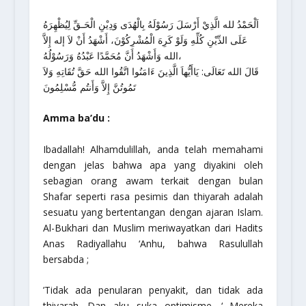
اَلْحَمْدُ لله الَّذِيْ أَرْسَلَ رَسُوْلَهُ بِالْهُدَى وَدِيْنِ الْحَـقِّ لِيُظْهِرَهُ
عَلَى الدِّيْنِ كُلِّهِ وَلَوْ كَرِهَ الْمُشْرِكُوْنَ، أَشْهَدُ أَنْ لاَ إله إِلاَّ
الله وَأَشْهَدُ أَنَّ مُحَمَّدًا عَبْدُهُ وَرَسُوْلُهُ،
قَالَ الله تَعَالَى: يَاأَيُّهاَ الَّذِينَ ءَامَنُوا اتَّقُوا الله حَقَّ تُقَاتِهِ وَلاَ
تَمُوتُنَّ إِلاَّ وَأَنتُم مُّسْلِمُونَ
Amma ba’du :
Ibadallah
! Alhamdulillah, anda telah memahami
dengan jelas bahwa apa yang diyakini oleh
sebagian orang awam terkait dengan bulan
Shafar seperti rasa pesimis dan thiyarah adalah
sesuatu yang bertentangan dengan ajaran Islam.
Al-Bukhari dan Muslim meriwayatkan dari Hadits
Anas Radiyallahu ‘Anhu, bahwa Rasulullah
bersabda ;
’Tidak ada penularan penyakit, dan tidak ada
thiyarah. Dan aku suka optimisme. ‘ Mereka