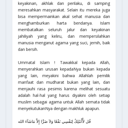
keyakinan, akhlak dan perilaku, di samping
meresahkan masyarakat. Selain itu mereka juga
bisa mempermainkan akal sehat manusia dan
menghamburkan harta bendanya. Islam
membatalkan seluruh jalur dan keyakinan
jahiliyah yang keliru, dan mempersilahkan
manusia menganut agama yang suci, jernih, baik
dan bersih.
Ummatal Islam
! Tawakkal kepada Allah,
menyerahkan urusan kepadaNya bukan kepada
yang lain, meyakini bahwa Allahlah pemilik
manfaat dan mudharat bukan yang lain, dan
menjauhi rasa pesimis karena melihat sesuatu
adalah hal-hal yang harus diyakini oleh setiap
muslim sebagai agama untuk Allah semata tidak
menyekutukanNya dengan makhluk apapun.
قُل لآَّأَمْلِكُ لِنَفْسِي نَفْعًا وَلاَ ضَرًّا إِلاَّ مَاشَآءَ الله