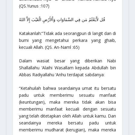
(QS.Yunus :107)
قُل لاَّيَعْلَمُ مَن فِي السَّمَاوَاتِ وَاْلأَرْضِ الْغَيْبَ إِلاَّ اللهُ
Katakanlah:”Tidak ada seorangpun di langit dan di
bumi yang mengetahui perkara yang ghaib,
kecuali Allah
. (QS. An-Naml :65)
Dalam wasiat besar yang diberikan Nabi
Shallallahu ‘Alaihi Wasallam kepada Abdullah bin
Abbas Radiyallahu ‘Anhu terdapat sabdanya:
“Ketahuilah bahwa seandainya umat itu bersatu
padu untuk memberimu sesuatu manfaat
(keuntungan), maka mereka tidak akan bisa
memberimu manfaat kecuali dengan sesuatu
yang telah ditetapkan oleh Allah untuk kamu. Dan
seandainya mereka bersatu padu untuk
memberimu mudharat (kerugian), maka mereka