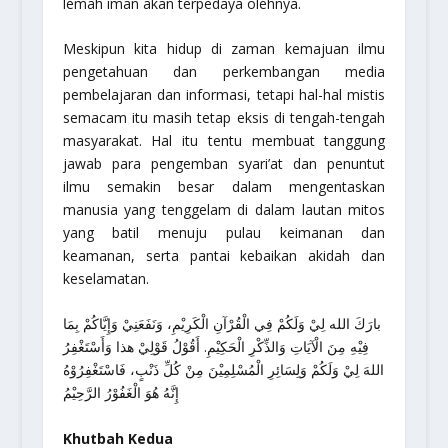
lemah iman akan terpedaya olehnya.
Meskipun kita hidup di zaman kemajuan ilmu
pengetahuan dan perkembangan media
pembelajaran dan informasi, tetapi hal-hal mistis
semacam itu masih tetap eksis di tengah-tengah
masyarakat. Hal itu tentu membuat tanggung
jawab para pengemban syari’at dan penuntut
ilmu semakin besar dalam mengentaskan
manusia yang tenggelam di dalam lautan mitos
yang batil menuju pulau keimanan dan
keamanan, serta pantai kebaikan akidah dan
keselamatan.
بارَكَ الله لِيْ وَلَكُمْ فِي الْقُرْآنِ الْكَرِيْمِ، وَنَفَعَنِيْ وَإِيَّاكُمْ بِمَا
فِيْهِ مِنَ الْآيَاتِ وَالذِّكْرِ الْحَكِيْمِ. أَقُوْلُ قَوْلِيْ هذا وَأَسْتَغْفِرُ
اللهَ لِيْ وَلَكُمْ وَلِسَائِرِ الْمُسْلِمِيْنَ مِنْ كُلِّ ذَنْبٍ، فَاسْتَغْفِرُوْهُ
إِنَّهُ هُوَ الْغَفُوْرُ الرَّحِيْمُ
Khutbah Kedua