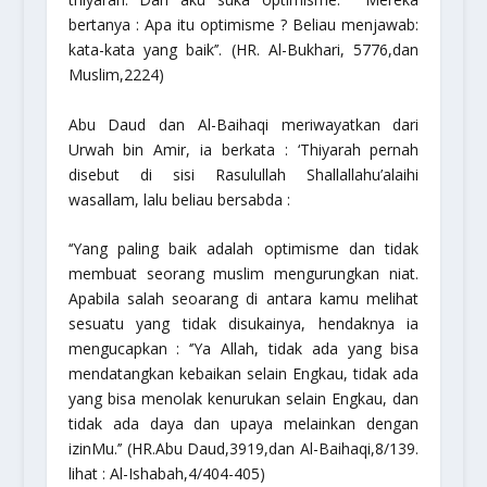
bertanya : Apa itu optimisme ? Beliau menjawab:
kata-kata yang baik’’.
(HR. Al-Bukhari, 5776,dan
Muslim,2224)
Abu Daud dan Al-Baihaqi meriwayatkan dari
Urwah bin Amir, ia berkata :
‘Thiyarah
pernah
disebut di sisi Rasulullah Shallallahu’alaihi
wasallam, lalu beliau bersabda :
‘‘Yang paling baik adalah optimisme dan tidak
membuat seorang muslim mengurungkan niat.
Apabila salah seoarang di antara kamu melihat
sesuatu yang tidak disukainya, hendaknya ia
mengucapkan : ‘’Ya Allah, tidak ada yang bisa
mendatangkan kebaikan selain Engkau, tidak ada
yang bisa menolak kenurukan selain Engkau, dan
tidak ada daya dan upaya melainkan dengan
izinMu.’’
(HR.Abu Daud,3919,dan Al-Baihaqi,8/139.
lihat : Al-Ishabah,4/404-405)