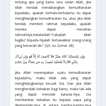
tentang apa yang kamu seru selain Allah, jika
Allah hendak mendatangkan kemudharatan
kepadaku, apakah berhala-berhalamu itu dapat
menghilangkan kemudharatan itu, atau jika Allah
hendak memberi rahmat kepadaku, apakah
mereka dapat menahan
rahmatNya.Katakanlah:”Cukuplah Allah
bagiku”.Kepada-Nyalah bertawakkal orang-orang
yang berserah diri.”
(QS. Az-Zumar :38)
وَإِن يَمْسَسْكَ اللهُ بِضُرٍّ فَلاَ كَاشِفَ لَهُ إِلاَّ هُوَ وَإِن يُرِدْكَ
بِخَيْرٍ فَلاَرَادَّ لِفَضْلِهِ يُصِيبُ بِهِ مَن يَشآءُ مِنْ عِبَادِهِ
Jika Allah menimpakan suatu kemudharatan
kepadamu, maka tidak ada yang dapat
menghilangkannya kecuali Dia. Dan jika Allah
menghendaki kebaikan bagi kamu, maka tak ada
yang dapat menolak karunia-Nya. Dia
memberikan kebaikan itu kepada siapa yang
dikehendaki-Nya di antara hamba-hamba-Nya