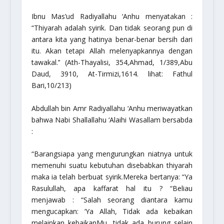
Ibnu Mas’ud Radiyallahu ‘Anhu menyatakan :
“Thiyarah adalah syirik. Dan tidak seorang pun di
antara kita yang hatinya benar-benar bersih dari
itu. Akan tetapi Allah melenyapkannya dengan
tawakal.’’
(Ath-Thayalisi, 354,Ahmad, 1/389,Abu
Daud, 3910, At-Tirmizi,1614. lihat: Fathul
Bari,10/213)
Abdullah bin Amr Radiyallahu ‘Anhu meriwayatkan
bahwa Nabi Shallallahu ‘Alaihi Wasallam bersabda
:
“Barangsiapa yang mengurungkan niatnya untuk
memenuhi suatu kebutuhan disebabkan thiyarah
maka ia telah berbuat syirik.Mereka bertanya: “Ya
Rasulullah, apa kaffarat hal itu ? “Beliau
menjawab : “Salah seorang diantara kamu
mengucapkan: ‘Ya Allah, Tidak ada kebaikan
melainkan kebaikanMu, tidak ada burung selain