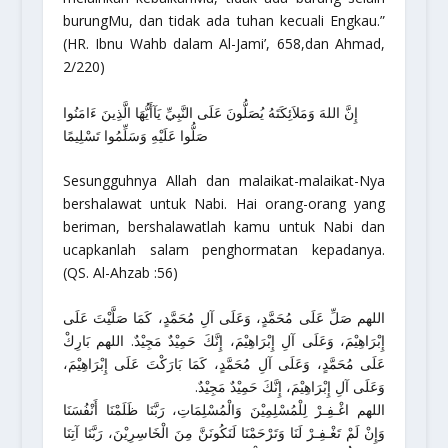
burungMu, dan tidak ada tuhan kecuali Engkau.”
(HR. Ibnu Wahb dalam Al-Jami’, 658,dan Ahmad,
2/220)
إِنَّ اللهَ وَمَلاَئِكَتَهُ يُصَلُّونَ عَلَى النَّبِيِّ يَآأَيُّهَا الَّذِينَ ءَامَنُوا
صَلُّوا عَلَيْهِ وَسَلِّمُوا تَسْلِيمًا
Sesungguhnya Allah dan malaikat-malaikat-Nya
bershalawat untuk Nabi. Hai orang-orang yang
beriman, bershalawatlah kamu untuk Nabi dan
ucapkanlah salam penghormatan kepadanya.
(QS. Al-Ahzab :56)
اللهم صَلِّ عَلَى مُحَمَّدٍ، وَعَلَى آلِ مُحَمَّدٍ، كَمَا صَلَّيْتَ عَلَى
إِبْرَاهِيْمَ، وَعَلَى آلِ إِبْرَاهِيْمَ، إِنَّكَ حَمِيْدٌ مَجِيْدٌ. اللهم بَارِكْ
عَلَى مُحَمَّدٍ، وَعَلَى آلِ مُحَمَّدٍ، كَمَا بَارَكْتَ عَلَى إِبْرَاهِيْمَ،
وَعَلَى آلِ إِبْرَاهِيْمَ، إِنَّكَ حَمِيْدٌ مَجِيْدٌ.
اللهم اغْـفِـرْ لِلْمُسْلِمِيْنَ وَالْمُسْلِمَاتِ، رَبَّنَا ظَلَمْنَا أَنْفُسَنَا
وَإِنْ لَمْ تَغْـفِـرْ لَنَا وَتَرْحَمْنَا لَنَكُونَنَّ مِنَ الْخَاسِرِيْنَ، رَبَّنَا آتِنَا