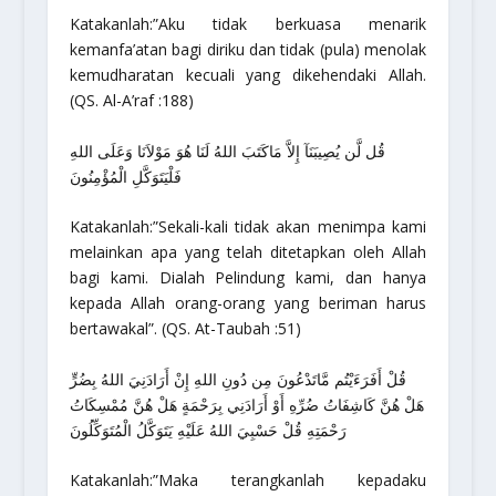
Katakanlah:”Aku tidak berkuasa menarik
kemanfa’atan bagi diriku dan tidak (pula) menolak
kemudharatan kecuali yang dikehendaki Allah.
(QS. Al-A’raf :188)
قُل لَّن يُصِيبَنَآ إِلاَّ مَاكَتَبَ اللهُ لَنَا هُوَ مَوْلاَنَا وَعَلَى اللهِ
فَلْيَتَوَكَّلِ الْمُؤْمِنُونَ
Katakanlah:”Sekali-kali tidak akan menimpa kami
melainkan apa yang telah ditetapkan oleh Allah
bagi kami. Dialah Pelindung kami, dan hanya
kepada Allah orang-orang yang beriman harus
bertawakal”
. (QS. At-Taubah :51)
قُلْ أَفَرَءَيْتُم مَّاتَدْعُونَ مِن دُونِ اللهِ إِنْ أَرَادَنِيَ اللهُ بِضُرٍّ
هَلْ هُنَّ كَاشِفَاتُ ضُرِّهِ أَوْ أَرَادَنِي بِرَحْمَةٍ هَلْ هُنَّ مُمْسِكَاتُ
رَحْمَتِهِ قُلْ حَسْبِيَ اللهُ عَلَيْهِ يَتَوَكَّلُ الْمُتَوَكِّلُونَ
Katakanlah:”Maka terangkanlah kepadaku