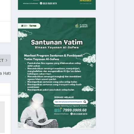
XT
a Hati