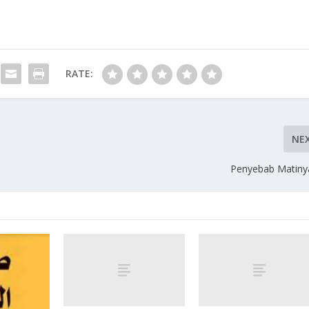
RATE:
NE
Penyebab Matiny