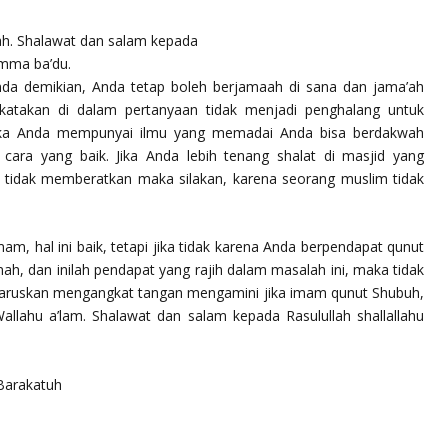
lah. Shalawat dan salam kepada
ma ba’du.
da demikian, Anda tetap boleh berjamaah di sana dan jama’ah
katakan di dalam pertanyaan tidak menjadi penghalang untuk
ika Anda mempunyai ilmu yang memadai Anda bisa berdakwah
ara yang baik. Jika Anda lebih tenang shalat di masjid yang
n tidak memberatkan maka silakan, karena seorang muslim tidak
m, hal ini baik, tetapi jika tidak karena Anda berpendapat qunut
ah, dan inilah pendapat yang rajih dalam masalah ini, maka tidak
gharuskan mengangkat tangan mengamini jika imam qunut Shubuh,
allahu a’lam. Shalawat dan salam kepada Rasulullah shallallahu
Barakatuh