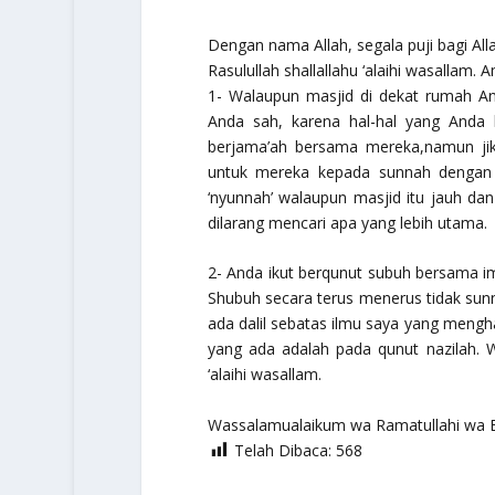
Dengan nama Allah, segala puji bagi Al
Rasulullah
shallallahu ‘alaihi wasallam.
Am
1- Walaupun masjid di dekat rumah An
Anda sah, karena hal-hal yang Anda 
berjama’ah bersama mereka,namun j
untuk mereka kepada sunnah dengan c
‘nyunnah’ walaupun masjid itu jauh da
dilarang mencari apa yang lebih utama.
2- Anda ikut berqunut subuh bersama ima
Shubuh secara terus menerus tidak sunn
ada dalil sebatas ilmu saya yang men
yang ada adalah pada qunut nazilah.
W
‘alaihi wasallam.
Wassalamualaikum wa Ramatullahi wa 
Telah Dibaca:
568