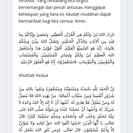
tersebut. Yang terkadang kita begitu
bersemangat dan penuh antusias menggapai
kehidupan yang fana ini. Mudah-mudahan dapat
bermanfaat bagi kita semua. Amiin.
بَارَكَ اللهُ لِيْ وَلَكُمْ فِي الْقُرْآنِ الْعَظِيْمِ، وَنَفَعَنِيْ وَإِيَّاكُمْ بِمَا
فِيْهِ مِنَ اْلآيَاتِ وَالذِّكْرِ الْحَكِيْمِ، وَتَقَبَلَّ اللهُ مِنِّيْ وَمِنْكُمْ
تِلاَوَتَهُ، إِنَّهُ هُوَ السَّمِيْعُ الْعَلِيْمُ. أَقُوْلُ قَوْلِيْ هَذَا وَأَسْتَغْفِرُ
اللهَ الْعَظِيْمَ لِيْ وَلَكُمْ وَلِسَائِرِ الْمُسْلِمِيْنَ وَالْمُسْلِمَاتِ
وَالْمُؤْمِنِيْنَ وَالْمُؤْمِنَاتِ. فَاسْتَغْفِرُوْهُ، إِنَّهُ هُوَ الْغَفُوْرُ الرَّحِيْمُ.
Khutbah Kedua
إِنَّ الْحَمْدَ لِلَّهِ نَحْمَدُهُ وَنَسْتَعِيْنُهُ وَنَسْتَغْفِرُهْ وَنَعُوذُ بِاللهِ مِنْ
شُرُوْرِ أَنْفُسِنَا وَمِنْ سَيِّئَاتِ أَعْمَالِنَا، مَنْ يَهْدِهِ اللهُ فَلاَ مُضِلَّ
لَهُ وَمَنْ يُضْلِلْ فَلاَ هَادِيَ لَهُ. أَشْهَدُ أَنْ لاَ إِلَهَ إِلاَّ اللهُ وَحْدَهُ لاَ
شَرِيْكَ لَهُ وَأَشْهَدُ أَنَّ مُحَمَّدًا عَبْدُهُ وَرَسُوْلُهُ صَلَّى اللهُ عَلَى
نَبِيِّنَا مُحَمَّدٍ وَعَلَى آلِهِ وَأَصْحَابِهِ وَسَلَّمَ تَسْلِيْمًا كَثِيْرًا. قَالَ
تَعَالَى: يَا أَيُّهاَ الَّذِيْنَ ءَامَنُوا اتَّقُوا اللهَ حَقَّ تُقَاتِهِ وَلاَ تَمُوْتُنَّ
إِلاَّ وَأَنتُمْ مُّسْلِمُوْنَ. قَالَ تَعَالَى: {وَمَن يَتَّقِ اللهَ يَجْعَل لَّهُ