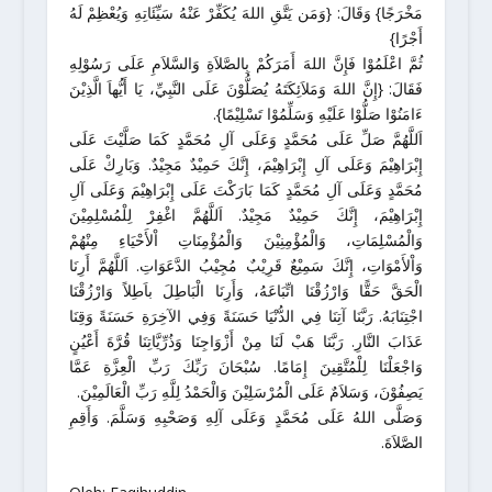
مَخْرَجًا} وَقَالَ: {وَمَن يَتَّقِ اللهَ يُكَفِّرْ عَنْهُ سَيِّئَاتِهِ وَيُعْظِمْ لَهُ
أَجْرًا}
ثُمَّ اعْلَمُوْا فَإِنَّ اللهَ أَمَرَكُمْ بِالصَّلاَةِ وَالسَّلاَمِ عَلَى رَسُوْلِهِ
فَقَالَ: {إِنَّ اللهَ وَمَلاَئِكَتَهُ يُصَلُّوْنَ عَلَى النَّبِيِّ، يَا أَيُّهاَ الَّذِيْنَ
ءَامَنُوْا صَلُّوْا عَلَيْهِ وَسَلِّمُوْا تَسْلِيْمًا}.
اَللَّهُمَّ صَلِّ عَلَى مُحَمَّدٍ وَعَلَى آلِ مُحَمَّدٍ كَمَا صَلَّيْتَ عَلَى
إِبْرَاهِيْمَ وَعَلَى آلِ إِبْرَاهِيْمَ، إِنَّكَ حَمِيْدٌ مَجِيْدٌ. وَبَارِكْ عَلَى
مُحَمَّدٍ وَعَلَى آلِ مُحَمَّدٍ كَمَا بَارَكْتَ عَلَى إِبْرَاهِيْمَ وَعَلَى آلِ
إِبْرَاهِيْمَ، إِنَّكَ حَمِيْدٌ مَجِيْدٌ. اَللَّهُمَّ اغْفِرْ لِلْمُسْلِمِيْنَ
وَالْمُسْلِمَاتِ، وَالْمُؤْمِنِيْنَ وَالْمُؤْمِنَاتِ اْلأَحْيَاءِ مِنْهُمْ
وَاْلأَمْوَاتِ، إِنَّكَ سَمِيْعٌ قَرِيْبٌ مُجِيْبُ الدَّعَوَاتِ. اَللَّهُمَّ أَرِنَا
الْحَقَّ حَقًّا وَارْزُقْنَا اتِّبَاعَهُ، وَأَرِنَا الْبَاطِلَ باَطِلاً وَارْزُقْنَا
اجْتِنَابَهُ. رَبَّنَا آتِنَا فِي الدُّنْيَا حَسَنَةً وَفِي الآخِرَةِ حَسَنَةً وَقِنَا
عَذَابَ النَّارِ. رَبَّنَا هَبْ لَنَا مِنْ أَزْوَاجِنَا وَذُرِّيَّاتِنَا قُرَّةَ أَعْيُنٍ
وَاجْعَلْنَا لِلْمُتَّقِينَ إِمَامًا. سُبْحَانَ رَبِّكَ رَبِّ الْعِزَّةِ عَمَّا
يَصِفُوْنَ، وَسَلاَمٌ عَلَى الْمُرْسَلِيْنَ وَالْحَمْدُ لِلَّهِ رَبِّ الْعَالَمِيْنَ.
وَصَلَّى اللهُ عَلَى مُحَمَّدٍ وَعَلَى آلِهِ وَصَحْبِهِ وَسَلَّمَ. وَأَقِمِ
الصَّلاَةَ.