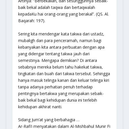
Artinya: “Berbekallah, dan sesungguhnya sebaik-
baik bekal adalah taqwa dan bertaqwalah
kepadaKu hai orang-orang yang berakal”. (QS. Al.
Baqarah: 197).
Sering kita mendengar kata takwa dari ustadz,
mubaligh dan para penceramah, namun bagi
kebanyakan kita antara perbuatan dengan apa
yang didengar tentang takwa jauh dari
semestinya. Mengapa demikian? Di antara
sebabnya mereka belum tahu hakekat takwa,
tingkatan dan buah dari takwa tersebut. Sehingga
hanya masuk telinga kanan dan keluar telinga kiri
tanpa adanya perhatian penuh terhadap
pentingnya bertakwa yang merupakan sebaik-
baik bekal bagi kehidupan dunia ini terlebih
kehidupan akhirat nanti.
Sidang Jum’at yang berbahagia …
Ar-Rafi’i menyatakan dalam Al-Mishbahul Munir Fi