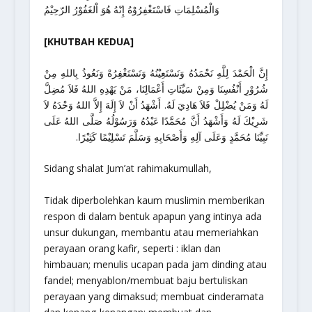
وَالْمُسْلِمَاتِ فَاسْتَغْفِرُوْهُ إِنّهُ هُوَ اْلغَفُوْرُ الرّحِيْمُ
[KHUTBAH KEDUA]
إِنَّ الْحَمْدَ لِلَّهِ نَحْمَدُهُ وَنَسْتَعِيْنُهُ وَنَسْتَغْفِرُهْ وَنَعُوذُ بِاللهِ مِنْ
شُرُوْرِ أَنْفُسِنَا وَمِنْ سَيِّئَاتِ أَعْمَالِنَا، مَنْ يَهْدِهِ اللهُ فَلاَ مُضِلَّ
لَهُ وَمَنْ يُضْلِلْ فَلاَ هَادِيَ لَهُ. أَشْهَدُ أَنْ لاَ إِلَهَ إِلاَّ اللهُ وَحْدَهُ لاَ
شَرِيْكَ لَهُ وَأَشْهَدُ أَنَّ مُحَمَّدًا عَبْدُهُ وَرَسُوْلُهُ صَلَّى اللهُ عَلَى
نَبِيِّنَا مُحَمَّدٍ وَعَلَى آلِهِ وَأَصْحَابِهِ وَسَلَّمَ تَسْلِيْمًا كَثِيْرًا.
Sidang shalat Jum’at rahimakumullah,
Tidak diperbolehkan kaum muslimin memberikan
respon di dalam bentuk apapun yang intinya ada
unsur dukungan, membantu atau memeriahkan
perayaan orang kafir, seperti : iklan dan
himbauan; menulis ucapan pada jam dinding atau
fandel; menyablon/membuat baju bertuliskan
perayaan yang dimaksud; membuat cinderamata