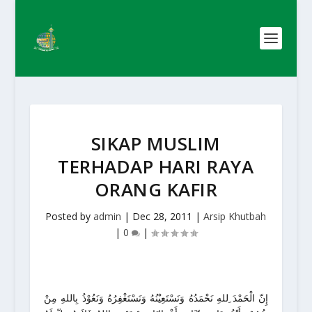
SIKAP MUSLIM
TERHADAP HARI RAYA
ORANG KAFIR
Posted by
admin
|
Dec 28, 2011
|
Arsip Khutbah
|
0
|
إِنّ الْحَمْدَ ِللهِ نَحْمَدُهُ وَنَسْتَعِيْنُهُ وَنَسْتَغْفِرُهُ وَنَعُوْذُ بِاللهِ مِنْ