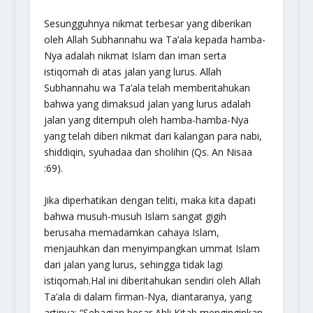
Sesungguhnya nikmat terbesar yang diberikan
oleh Allah Subhannahu wa Ta’ala kepada hamba-
Nya adalah nikmat Islam dan iman serta
istiqomah di atas jalan yang lurus. Allah
Subhannahu wa Ta’ala telah memberitahukan
bahwa yang dimaksud jalan yang lurus adalah
jalan yang ditempuh oleh hamba-hamba-Nya
yang telah diberi nikmat dari kalangan para nabi,
shiddiqin, syuhadaa dan sholihin (Qs. An Nisaa
:69).
Jika diperhatikan dengan teliti, maka kita dapati
bahwa musuh-musuh Islam sangat gigih
berusaha memadamkan cahaya Islam,
menjauhkan dan menyimpangkan ummat Islam
dari jalan yang lurus, sehingga tidak lagi
istiqomah.Hal ini diberitahukan sendiri oleh Allah
Ta’ala di dalam firman-Nya, diantaranya, yang
artinya:
“Sebagian besar Ahli Kitab menginginkan