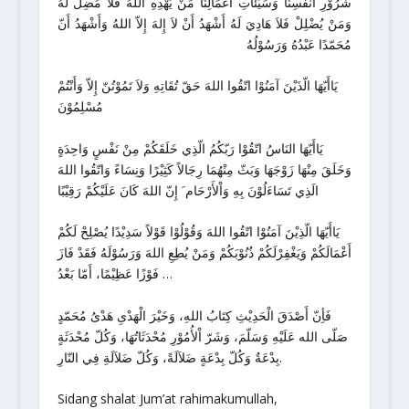
شُرُوْرِ أَنْفُسِنَا وَسَيّئَاتِ أَعْمَالِنَا مَنْ يَهْدِهِ اللهُ فَلاَ مُضِلّ لَهُ
وَمَنْ يُضْلِلْ فَلاَ هَادِيَ لَهُ أَشْهَدُ أَنْ لاَ إِلهَ إِلاّ اللهُ وَأَشْهَدُ أَنّ
مُحَمّدًا عَبْدُهُ وَرَسُوْلُهُ
يَاأَيّهَا الّذَيْنَ آمَنُوْا اتّقُوا اللهَ حَقّ تُقَاتِهِ وَلاَ تَمُوْتُنّ إِلاّ وَأَنْتُمْ
مُسْلِمُوْنَ
يَاأَيّهَا النَاسُ اتّقُوْا رَبّكُمُ الّذِي خَلَقَكُمْ مِنْ نَفْسٍ وَاحِدَةٍ
وَخَلَقَ مِنْهَا زَوْجَهَا وَبَثّ مِنْهُمَا رِجَالاً كَثِيْرًا وَنِسَاءً وَاتّقُوا اللهَ
الَذِي تَسَاءَلُوْنَ بِهِ وَاْلأَرْحَام َ إِنّ اللهَ كَانَ عَلَيْكُمْ رَقِيْبًا
يَاأَيّهَا الّذِيْنَ آمَنُوْا اتّقُوا اللهَ وَقُوْلُوْا قَوْلاً سَدِيْدًا يُصْلِحْ لَكُمْ
أَعْمَالَكُمْ وَيَغْفِرْلَكُمْ ذُنُوْبَكُمْ وَمَنْ يُطِعِ اللهَ وَرَسُوْلَهُ فَقَدْ فَازَ
فَوْزًا عَظِيْمًا، أَمّا بَعْدُ …
فَأِنّ أَصْدَقَ الْحَدِيْثِ كِتَابُ اللهِ، وَخَيْرَ الْهَدْىِ هَدْىُ مُحَمّدٍ
صَلّى الله عَلَيْهِ وَسَلّمَ، وَشَرّ اْلأُمُوْرِ مُحْدَثَاتُهَا، وَكُلّ مُحْدَثَةٍ
بِدْعَةٌ وَكُلّ بِدْعَةٍ ضَلاَلَةً، وَكُلّ ضَلاَلَةِ فِي النّارِ.
Sidang shalat Jum’at rahimakumullah,