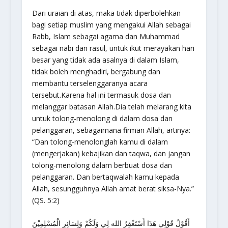
Dari uraian di atas, maka tidak diperbolehkan
bagi setiap muslim yang mengakui Allah sebagai
Rabb, Islam sebagai agama dan Muhammad
sebagai nabi dan rasul, untuk ikut merayakan hari
besar yang tidak ada asalnya di dalam Islam,
tidak boleh menghadiri, bergabung dan
membantu terselenggaranya acara
tersebut.Karena hal ini termasuk dosa dan
melanggar batasan Allah.Dia telah melarang kita
untuk tolong-menolong di dalam dosa dan
pelanggaran, sebagaimana firman Allah, artinya:
“Dan tolong-menolonglah kamu di dalam
(mengerjakan) kebajikan dan taqwa, dan jangan
tolong-menolong dalam berbuat dosa dan
pelanggaran. Dan bertaqwalah kamu kepada
Allah, sesungguhnya Allah amat berat siksa-Nya.”
(QS. 5:2)
أَقُوْلُ قَوْلِي هَذَا أَسْتَغْفِرُ الله لِي وَلَكُمْ وَلِسَائِرِ الْمُسْلِمِيْنَ