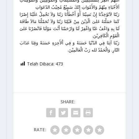
اَلأَحْيَاءِ مِنْهُمْ وَالأَمْوَاتِ إِنّكَ سَمِيْعٌ مُجِيْبُ الدّعَوَاتِ
رَبّنََا لاَتًؤَخِذْنَا إِنْ نَسِيْنَا أَوْ أَخْطَأْنَا رَبّنَا وَلاَ تَحْمِلْ عَلَيْنَا إِصْرًا
كَمَا حَمَلْتَهُ عَلىَ الّذِيْنَ مِنْ قَبْلِنَا رَبّنَا وَلاَ تُحَمّلْنَا مَالاَ طَاقَةَ
لَنَا بِهِ وَاعْفُ عَنّا وَاغْفِرْ لَنَا وَارْحَمْنَا أَنْتَ مَوْلَنَا فَانْصُرْنَا عَلىَ
الْقَوْمِ الْكَافِرِيْنَ.
رَبّنَا آتِنَا فِي الدّنْيَا حَسَنَةً وَ فِي اْلأَخِرَةِ حَسَنَةً وَقِنَا عَذَابَ
النّارِ. وَالْحَمْدُ لله رَبّ الْعَالَمِيْنَ.
Telah Dibaca:
473
SHARE:
RATE: