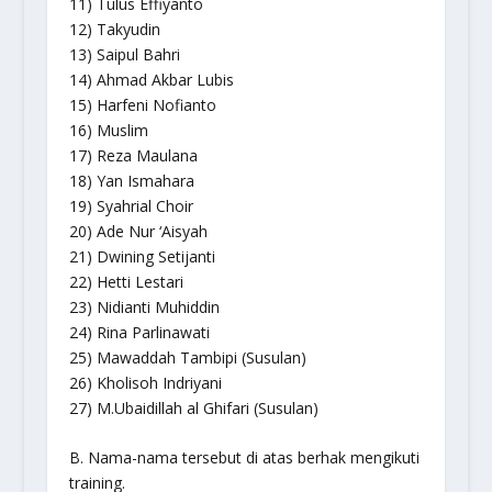
11) Tulus Effiyanto
12) Takyudin
13) Saipul Bahri
14) Ahmad Akbar Lubis
15) Harfeni Nofianto
16) Muslim
17) Reza Maulana
18) Yan Ismahara
19) Syahrial Choir
20) Ade Nur ‘Aisyah
21) Dwining Setijanti
22) Hetti Lestari
23) Nidianti Muhiddin
24) Rina Parlinawati
25) Mawaddah Tambipi (Susulan)
26) Kholisoh Indriyani
27) M.Ubaidillah al Ghifari (Susulan)
B. Nama-nama tersebut di atas berhak mengikuti
training.