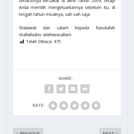
seharusnya berzakat di akhir tahun 2009, tetapi
Anda memilih mengeluarkannya sebelum itu, di
tengah tahun misalnya, sah-sah saja.
Shalawat dan salam kepada Rasulullah
shallallaahu ‘alaihiwasallam
.
Telah Dibaca:
475
SHARE:
RATE:
PREVIOUS
NEXT