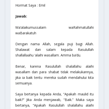
Hormat Saya : Emil
Jawab:
Wa’alaikumussalam waRahmatullahi
waBarakatuh
Dengan nama Allah, segala puji bagi Allah.
Shalawat dan salam kepada Rasulullah
shallallaahu ‘alaihi wasallam
. Amma ba’du.
Benar, karena Rasulullah
shalallahu alaihi
wasallam
dan para shabat tidak melakukannya,
jika ia baik tentu mereka sudah mendahului kita
semuanya.
Saya bertanya kepada Anda,
“Apakah maulid itu
baik?”
Jika Anda menjawab,
“Baik.”
Maka saya
bertanya,
“Apakah Rasulullah
shalallahu alaihi