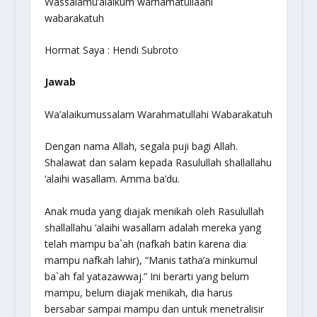
Wassalamu’alaikum warhamatullaahi
wabarakatuh
Hormat Saya : Hendi Subroto
Jawab
Wa’alaikumussalam Warahmatullahi Wabarakatuh
Dengan nama Allah, segala puji bagi Allah.
Shalawat dan salam kepada Rasulullah
shallallahu
‘alaihi wasallam
. Amma ba’du.
Anak muda yang diajak menikah oleh Rasulullah
shallallahu ‘alaihi wasallam
adalah mereka yang
telah mampu ba`ah (nafkah batin karena dia
mampu nafkah lahir), “Manis tatha’a minkumul
ba`ah fal yatazawwaj.” Ini berarti yang belum
mampu, belum diajak menikah, dia harus
bersabar sampai mampu dan untuk menetralisir