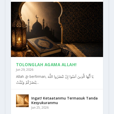
TOLONGLAH AGAMA ALLAH!
Jun 29, 2026
Allah ﷻ berfirman, يَا أَيُّهَا الَّذِينَ آمَنُوا إِنْ تَنْصُرُوا اللَّهَ
يَنْصُرْكُمْ وَيُثَبِّتْ...
Ingat! Ketaatanmu Termasuk Tanda
Kesyukuranmu
Jun 25, 2026