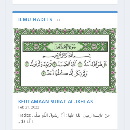
ILMU HADITS
Latest
KEUTAMAAN SURAT AL-IKHLAS
Feb 21, 2022
Hadits: عَنْ عَائِشَةَ رَضِيَ اللهُ عَنْهَا : أَنَّ رَسُولَ اللَّهِ صَلَّى
اللَّهُ عَلَيْهِ...