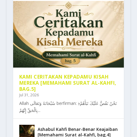
KAMI CERITAKAN KEPADAMU KISAH
MEREKA [MEMAHAMI SURAT AL-KAHFI,
BAG.5]
Jul 31, 2026
Allah سُبْحَانَهُ وَتَعَالَى berfirman: ﴿نَحْنُ نَقُصُّ عَلَيْكَ نَبَأَهُمْ
بِالْحَقِّ إِنَّهُمْ...
Ashabul Kahfi Benar-Benar Keajaiban
[Memahami Surat al-Kahfi, bag.4]