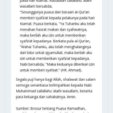
pada hari Kiamat. Rasulullah
sallallahu ‘alaihi
wasallam
bersabda,
“Sesunggunya puasa dan bacaan al-Qur’an
memberi syafa’at kepada pelakunya pada hari
Kiamat. Puasa berkata, ”Ya Tuhanku aku telah
menahan hasrat makan dan syahwatnya,
maka berilah aku izin untuk memberikan
syafa’at kepadanya. Berkata pula al-Qur’an,
”Wahai Tuhanku, aku telah menghalanginya
dari tidur untuk qiyamullail, maka berilah aku
izin untuk memberikan syafa’at kepadanya.
Nabi bersabda, ”Maka keduanya diberikan izin
untuk memberi syafaat.”
(HR. Ahmad).
Segala puji hanya bagi Allah, shalawat dan salam
semoga senantiasa terlimpahkan kepada Nabi
Muhammad
sallallahu ‘alaihi wasallam
, beserta
para keluarga dan sahabatnya. Amin.
Sumber: Brosur tentang Puasa Ramadhan,