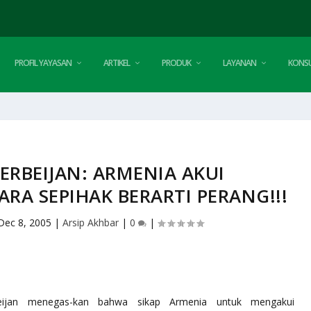
PROFIL YAYASAN
ARTIKEL
PRODUK
LAYANAN
KONSU
RBEIJAN: ARMENIA AKUI
RA SEPIHAK BERARTI PERANG!!!
Dec 8, 2005
|
Arsip Akhbar
|
0
|
beijan menegas-kan bahwa sikap Armenia untuk mengakui