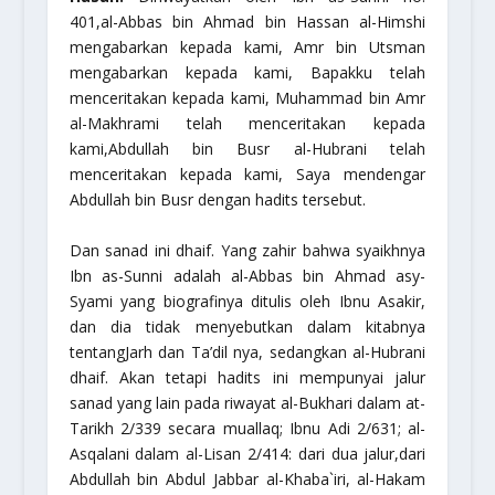
401,al-Abbas bin Ahmad bin Hassan al-Himshi
mengabarkan kepada kami, Amr bin Utsman
mengabarkan kepada kami, Bapakku telah
menceritakan kepada kami, Muhammad bin Amr
al-Makhrami telah menceritakan kepada
kami,Abdullah bin Busr al-Hubrani telah
menceritakan kepada kami, Saya mendengar
Abdullah bin Busr dengan hadits tersebut.
Dan
sanad
ini dhaif. Yang zahir bahwa syaikhnya
Ibn as-Sunni adalah al-Abbas bin Ahmad asy-
Syami yang biografinya ditulis oleh Ibnu Asakir,
dan dia tidak menyebutkan dalam kitabnya
tentang
Jarh
dan
Ta’dil
nya, sedangkan al-Hubrani
dhaif. Akan tetapi hadits ini mempunyai jalur
sanad
yang lain pada riwayat al-Bukhari dalam at-
Tarikh 2/339 secara
muallaq
; Ibnu Adi 2/631; al-
Asqalani dalam
al-Lisan
2/414: dari dua jalur,dari
Abdullah bin Abdul Jabbar al-Khaba`iri, al-Hakam