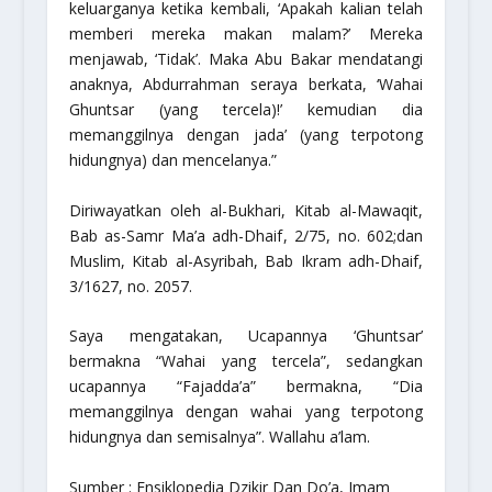
keluarganya ketika kembali, ‘Apakah kalian telah
memberi mereka makan malam?’ Mereka
menjawab, ‘Tidak’. Maka Abu Bakar mendatangi
anaknya, Abdurrahman seraya berkata, ‘Wahai
Ghuntsar
(yang tercela)!’ kemudian dia
memanggilnya dengan
jada’
(yang terpotong
hidungnya) dan mencelanya.”
Diriwayatkan oleh al-Bukhari,
Kitab al-Mawaqit,
Bab as-Samr Ma’a adh-Dhaif
, 2/75, no. 602;dan
Muslim,
Kitab al-Asyribah, Bab Ikram adh-Dhaif
,
3/1627, no. 2057.
Saya mengatakan, Ucapannya
‘Ghuntsar’
bermakna “Wahai yang tercela”, sedangkan
ucapannya “
Fajadda’a
” bermakna, “Dia
memanggilnya dengan wahai yang terpotong
hidungnya dan semisalnya”.
Wallahu a’lam
.
Sumber : Ensiklopedia Dzikir Dan Do’a, Imam