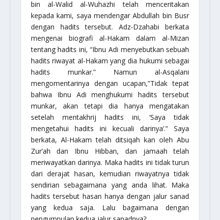
bin al-Walid al-Wuhazhi telah menceritakan
kepada kami, saya mendengar Abdullah bin Busr
dengan hadits tersebut. Adz-Dzahabi berkata
mengenai biografi al-Hakam dalam
al-Mizan
tentang hadits ini, “Ibnu Adi menyebutkan sebuah
hadits riwayat al-Hakam yang dia hukumi sebagai
hadits
munkar
.” Namun al-Asqalani
mengomentarinya dengan ucapan,”Tidak tepat
bahwa Ibnu Adi menghukumi hadits tersebut
munkar
, akan tetapi dia hanya mengatakan
setelah men
takhrij
hadits ini, ‘Saya tidak
mengetahui hadits ini kecuali darinya’.” Saya
berkata, Al-Hakam telah di
tsiqah
kan oleh Abu
Zur’ah dan Ibnu Hibban, dan jamaah telah
meriwayatkan darinya. Maka hadits ini tidak turun
dari derajat hasan, kemudian riwayatnya tidak
sendirian sebagaimana yang anda lihat. Maka
hadits tersebut hasan hanya dengan jalur
sanad
yang kedua saja. Lalu bagaimana dengan
pengumpulan kedua jalur sanadnya?