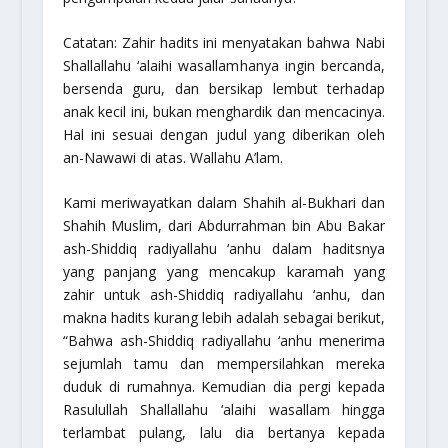
Catatan: Zahir hadits ini menyatakan bahwa Nabi
Shallallahu ‘alaihi wasallam
hanya ingin bercanda,
bersenda guru, dan bersikap lembut terhadap
anak kecil ini, bukan menghardik dan mencacinya.
Hal ini sesuai dengan judul yang diberikan oleh
an-Nawawi di atas. Wallahu A’lam.
Kami meriwayatkan dalam
Shahih al-Bukhari
dan
Shahih Muslim
, dari Abdurrahman bin Abu Bakar
ash-Shiddiq
radiyallahu ‘anhu
dalam haditsnya
yang panjang yang mencakup karamah yang
zahir untuk ash-Shiddiq
radiyallahu ‘anhu
, dan
makna hadits kurang lebih adalah sebagai berikut,
“Bahwa ash-Shiddiq
radiyallahu ‘anhu
menerima
sejumlah tamu dan mempersilahkan mereka
duduk di rumahnya. Kemudian dia pergi kepada
Rasulullah
Shallallahu ‘alaihi wasallam
hingga
terlambat pulang, lalu dia bertanya kepada