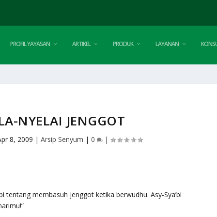
PROFIL YAYASAN
ARTIKEL
PRODUK
LAYANAN
KONSU
LA-NYELAI JENGGOT
Apr 8, 2009
|
Arsip Senyum
|
0
|
’bi tentang membasuh jenggot ketika berwudhu. Asy-Sya’bi
marimu!”