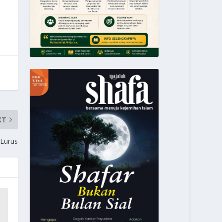
XT
 Lurus