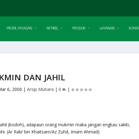
PROFIL YAYASAN
ARTIKEL
PRODUK
LAYANAN
KONSU
KMIN DAN JAHIL
Mar 6, 2006
|
Arsip Mutiara
|
0
|
hil (bodoh), adapaun orang mukmin maka jangan engkau sakiti,
i. (Ar Rabi’ bin Khaitsam/Az Zuhd, Imam Ahmad)