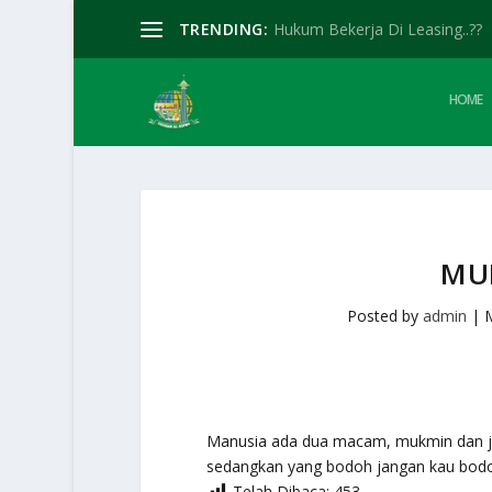
TRENDING:
Hukum Bekerja Di Leasing..??
HOME
MU
Posted by
admin
|
Manusia ada dua macam, mukmin dan ja
sedangkan yang bodoh jangan kau bodoh
Telah Dibaca:
453