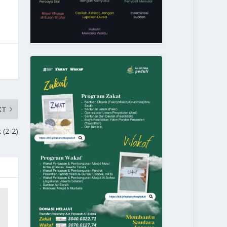
XT
 (2-2)