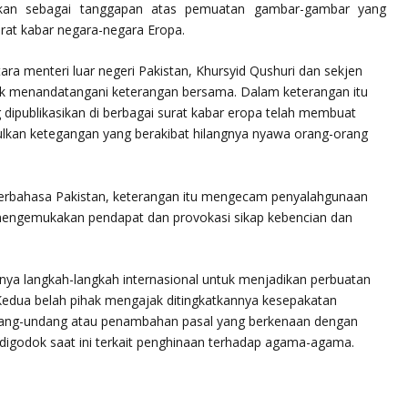
aikan sebagai tanggapan atas pemuatan gambar-gambar yang
rat kabar negara-negara Eropa.
a menteri luar negeri Pakistan, Khursyid Qushuri dan sekjen
ak menandatangani keterangan bersama. Dalam keterangan itu
 dipublikasikan di berbagai surat kabar eropa telah membuat
lkan ketegangan yang berakibat hilangnya nyawa orang-orang
’, berbahasa Pakistan, keterangan itu mengecam penyalahgunaan
engemukakan pendapat dan provokasi sikap kebencian dan
nya langkah-langkah internasional untuk menjadikan perbuatan
. Kedua belah pihak mengajak ditingkatkannya kesepakatan
ndang-undang atau penambahan pasal yang berkenaan dengan
digodok saat ini terkait penghinaan terhadap agama-agama.